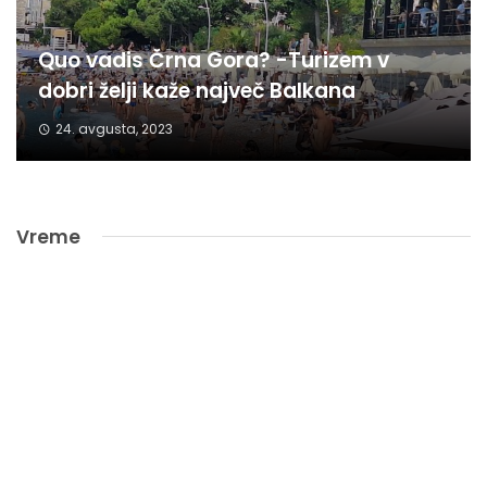
Quo vadis Črna Gora? -Turizem v
dobri želji kaže največ Balkana
24. avgusta, 2023
Vreme