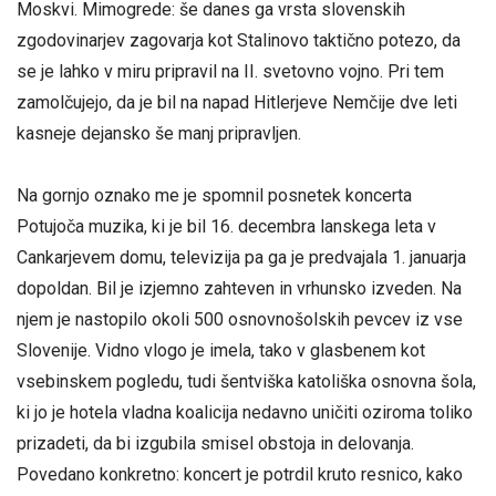
Moskvi. Mimogrede: še danes ga vrsta slovenskih
zgodovinarjev zagovarja kot Stalinovo taktično potezo, da
se je lahko v miru pripravil na II. svetovno vojno. Pri tem
zamolčujejo, da je bil na napad Hitlerjeve Nemčije dve leti
kasneje dejansko še manj pripravljen.
Na gornjo oznako me je spomnil posnetek koncerta
Potujoča muzika, ki je bil 16. decembra lanskega leta v
Cankarjevem domu, televizija pa ga je predvajala 1. januarja
dopoldan. Bil je izjemno zahteven in vrhunsko izveden. Na
njem je nastopilo okoli 500 osnovnošolskih pevcev iz vse
Slovenije. Vidno vlogo je imela, tako v glasbenem kot
vsebinskem pogledu, tudi šentviška katoliška osnovna šola,
ki jo je hotela vladna koalicija nedavno uničiti oziroma toliko
prizadeti, da bi izgubila smisel obstoja in delovanja.
Povedano konkretno: koncert je potrdil kruto resnico, kako