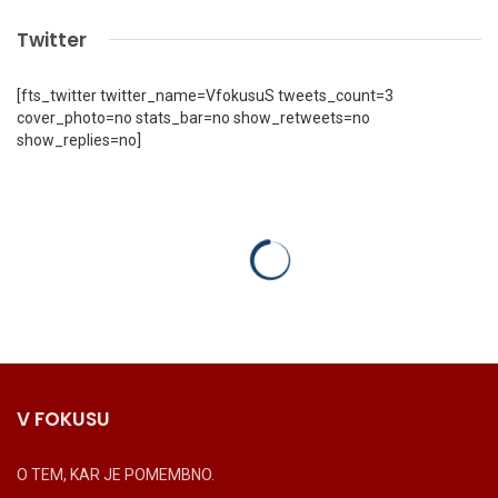
Twitter
[fts_twitter twitter_name=VfokusuS tweets_count=3
cover_photo=no stats_bar=no show_retweets=no
show_replies=no]
V FOKUSU
O TEM, KAR JE POMEMBNO.