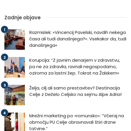
Zadnje objave
Razmislek: »Vincencij Pavelski, navdih nekega
časa ali tudi današnjega?«. Vsekakor da, tudi
današnjega«
Korupcija: “Z javnim denarjem v zdravstvu,
pa ne za zdravila, ravnali negospodarno,
oziroma za lastni žep. Tokrat na Žalskem«
Želja, cilj ali samo prestavitev? Destinacija
Celje z Deželo Celjsko na sejmu Alpe Adria!
Mrežni marketing po »romunsko«: “Včeraj na
območju PU Celje obravnavali štiri drzne
tatvine.”