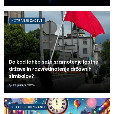
NOTRANJE ZADEVE
Do kod lahko seže sramotenje lastne
države in razvrednotenje državnih
simbolov?
13. junija, 2024
NEKATEGORIZIRANO