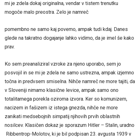
mi je zdela dokaj originalna, vendar v tistem trenutku
mogoče malo preostra. Zelo je namreč
pomembno ne samo kaj povemo, ampak tudi kdaj. Danes
glede na takratno dogajanje lahko vidimo, da je imel še kako
prav.
Ko sem preanaliziral vzroke za njeno uporabo, sem jo
posvojil in se mi je zdela ne samo ustrezna, ampak izjemno
točna in predvsem smiselna. Nihče namreč ne more tajiti, da
v Sloveniji nimamo klasične levice, ampak samo ono
totalitarnega porekla oziroma izvora. Ker so komunizem,
nacizem in fašizem iz istega gnezda, nihče ne more
zanikati medsebojnih simpatij njihovih prvih oblastnih
nosilcev. Klasičen dokaz je sporazum Hitler – Stalin, uradno
Ribbentrop-Molotov, ki je bil podpisan 23. avgusta 1939 v