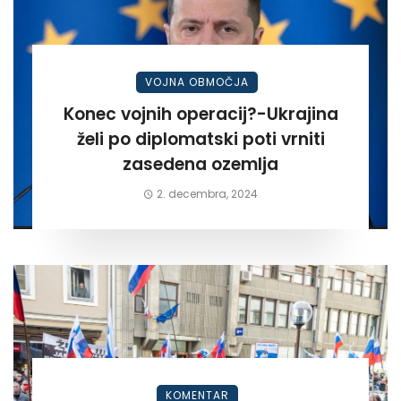
VOJNA OBMOČJA
Konec vojnih operacij?-Ukrajina
želi po diplomatski poti vrniti
zasedena ozemlja
2. decembra, 2024
KOMENTAR