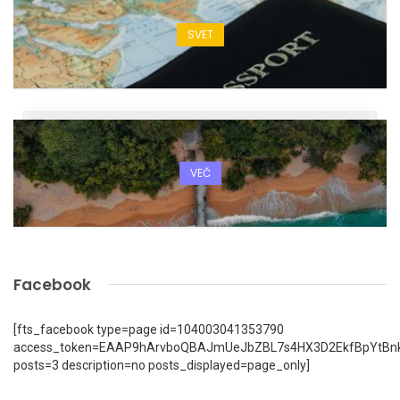
SVET
VEČ
Facebook
[fts_facebook type=page id=104003041353790
access_token=EAAP9hArvboQBAJmUeJbZBL7s4HX3D2EkfBpYtBn
posts=3 description=no posts_displayed=page_only]