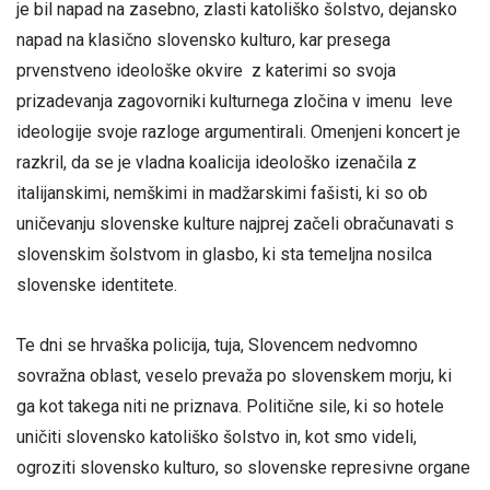
je bil napad na zasebno, zlasti katoliško šolstvo, dejansko
napad na klasično slovensko kulturo, kar presega
prvenstveno ideološke okvire z katerimi so svoja
prizadevanja zagovorniki kulturnega zločina v imenu leve
ideologije svoje razloge argumentirali. Omenjeni koncert je
razkril, da se je vladna koalicija ideološko izenačila z
italijanskimi, nemškimi in madžarskimi fašisti, ki so ob
uničevanju slovenske kulture najprej začeli obračunavati s
slovenskim šolstvom in glasbo, ki sta temeljna nosilca
slovenske identitete.
Te dni se hrvaška policija, tuja, Slovencem nedvomno
sovražna oblast, veselo prevaža po slovenskem morju, ki
ga kot takega niti ne priznava. Politične sile, ki so hotele
uničiti slovensko katoliško šolstvo in, kot smo videli,
ogroziti slovensko kulturo, so slovenske
represivne organe