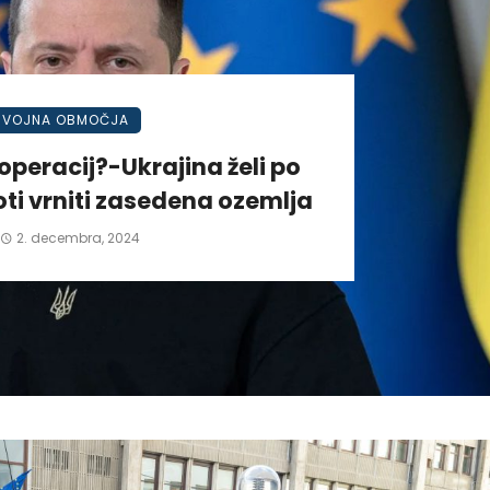
VOJNA OBMOČJA
operacij?-Ukrajina želi po
ti vrniti zasedena ozemlja
2. decembra, 2024