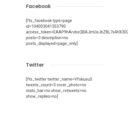
Facebook
[fts_facebook type=page
id=104003041353790
access_token=EAAP9hArvboQBAJmUeJbZBL7s4HX3D2
posts=3 description=no
posts_displayed=page_only]
Twitter
[fts_twitter twitter_name=VfokusuS
tweets_count=3 cover_photo=no
stats_bar=no show_retweets=no
show_replies=no]