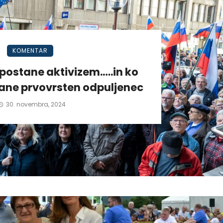
KOMENTAR
postane aktivizem.….in ko
tane prvovrsten odpuljenec
30. novembra, 2024