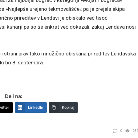
za »Najlepše urejeno tekmovališče« pa je prejela ekipa
ično prireditev v Lendavi je obiskalo več tisoč
vsi kuharji pa so še enkrat več dokazali, zakaj Lendava nosi
ni strani prav tako množično obiskana prireditev Lendavska
ki bo 8. septembra.
Deli na:
witter
LinkedIn
Kopiraj
0
25