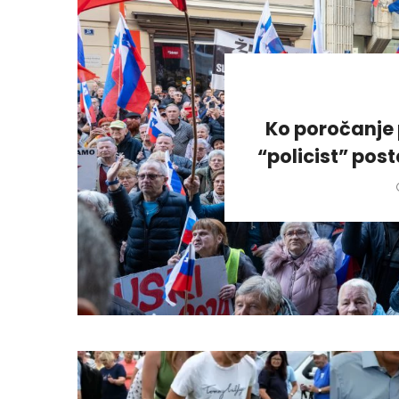
Ko poročanje 
“policist” pos