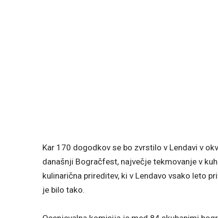
Kar 170 dogodkov se bo zvrstilo v Lendavi v okvi
današnji Bogračfest, največje tekmovanje v kuh
kulinarična prireditev, ki v Lendavo vsako leto pr
je bilo tako.
Ocenjevalna komisija je med 84 skuhanimi bograč