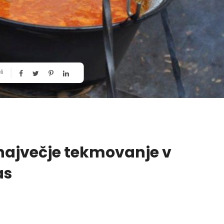
li
največje tekmovanje v
as