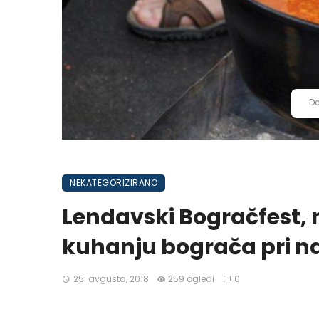
De
NEKATEGORIZIRANO
Lendavski Bogračfest, 
kuhanju bograča pri n
25. avgusta, 2018
259 ogledi
0