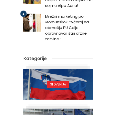
sejmu Alpe Adria!
Mrežni marketing po
»romunsko«: “Včeraj na
območju PU Celje
obravnavali štiri drzne
tatvine.”
Kategorije
SLOVENIJA