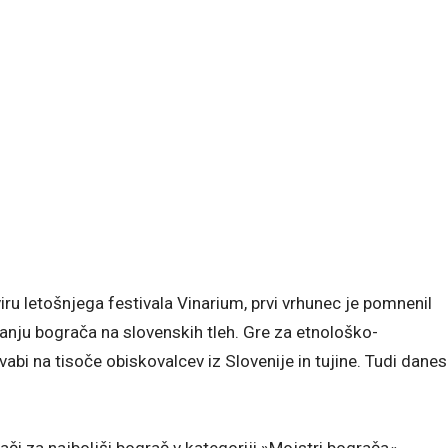
ru letošnjega festivala Vinarium, prvi vrhunec je pomnenil
anju bograča na slovenskih tleh. Gre za etnološko-
ivabi na tisoče obiskovalcev iz Slovenije in tujine. Tudi danes
i za najboljši bograč v kategoriji »Mojstri bograča«