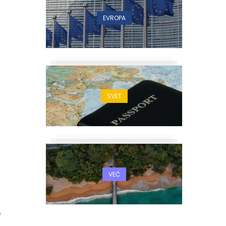
EVROPA
SVET
VEČ
9