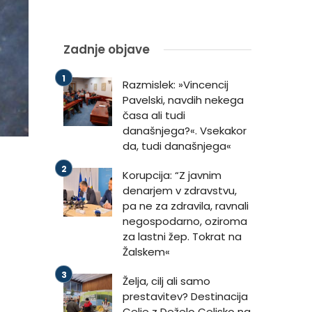
Zadnje objave
Razmislek: »Vincencij
Pavelski, navdih nekega
časa ali tudi
današnjega?«. Vsekakor
da, tudi današnjega«
Korupcija: “Z javnim
denarjem v zdravstvu,
pa ne za zdravila, ravnali
negospodarno, oziroma
za lastni žep. Tokrat na
Žalskem«
Želja, cilj ali samo
prestavitev? Destinacija
Celje z Deželo Celjsko na