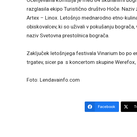
razglasila ekipo Turistično društvo Hoče. Naziv 
Artex – Linox. Letošnjo mednarodno etno-kulinar
obiskovalcev, ki so uživali v pokušanju bograča, 
naziv Svetovna prestolnica bograča.
Zaključek letošnjega festivala Vinarium bo po e
trgatev, sicer pa s koncertom skupine Werefox, 
Foto: Lendavainfo.com
Facebook
T