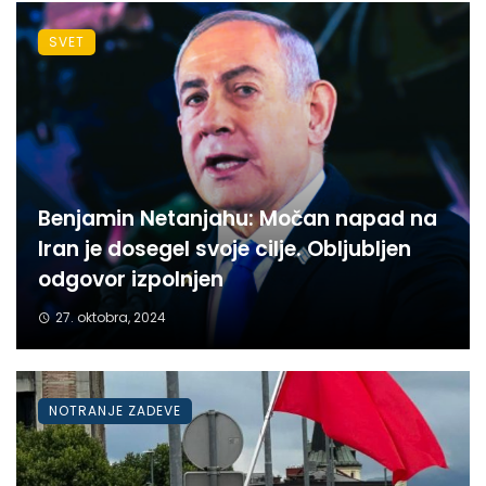
SVET
Benjamin Netanjahu: Močan napad na
Iran je dosegel svoje cilje. Obljubljen
odgovor izpolnjen
27. oktobra, 2024
NOTRANJE ZADEVE