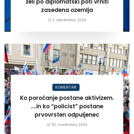
želi po diplomatski poti vrniti
zasedena ozemlja
2. decembra, 2024
KOMENTAR
Ko poročanje postane aktivizem.
….in ko “policist” postane
prvovrsten odpuljenec
30. novembra, 2024