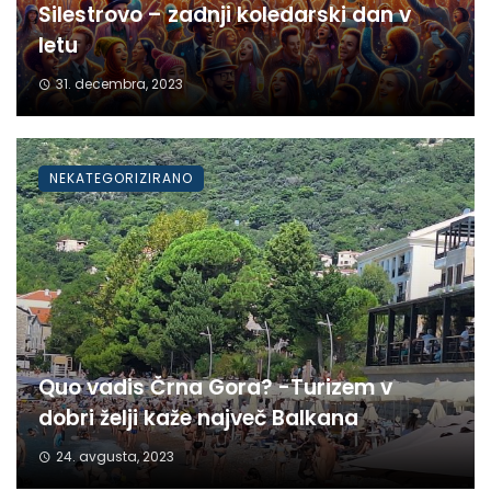
Silestrovo – zadnji koledarski dan v
letu
31. decembra, 2023
NEKATEGORIZIRANO
Quo vadis Črna Gora? -Turizem v
dobri želji kaže največ Balkana
24. avgusta, 2023