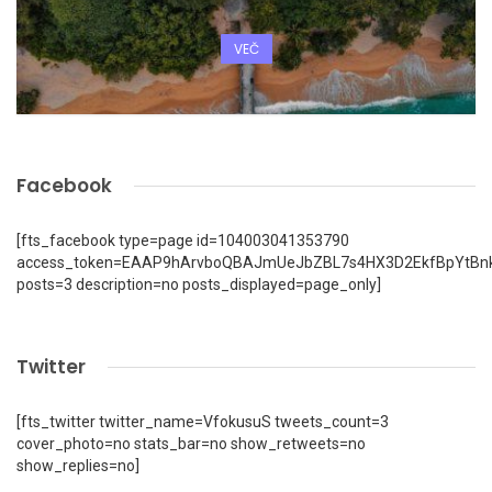
VEČ
Facebook
[fts_facebook type=page id=104003041353790
access_token=EAAP9hArvboQBAJmUeJbZBL7s4HX3D2EkfBpYtBn
posts=3 description=no posts_displayed=page_only]
Twitter
[fts_twitter twitter_name=VfokusuS tweets_count=3
cover_photo=no stats_bar=no show_retweets=no
show_replies=no]