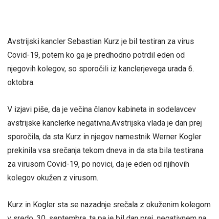
Avstrijski kancler Sebastian Kurz je bil testiran za virus
Covid-19, potem ko ga je predhodno potrdil eden od
njegovih kolegov, so sporočili iz kanclerjevega urada 6.
oktobra.
V izjavi piše, da je večina članov kabineta in sodelavcev
avstrijske kanclerke negativna.Avstrijska vlada je dan prej
sporočila, da sta Kurz in njegov namestnik Werner Kogler
prekinila vsa srečanja tekom dneva in da sta bila testirana
za virusom Covid-19, po novici, da je eden od njihovih
kolegov okužen z virusom.
Kurz in Kogler sta se nazadnje srečala z okuženim kolegom
v sredo, 30. septembra, ta pa je bil dan prej negativnem na