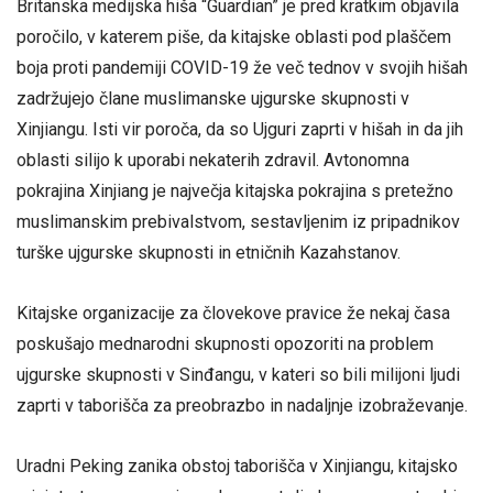
Britanska medijska hiša “Guardian” je pred kratkim objavila
poročilo, v katerem piše, da kitajske oblasti pod plaščem
boja proti pandemiji COVID-19 že več tednov v svojih hišah
zadržujejo člane muslimanske ujgurske skupnosti v
Xinjiangu. Isti vir poroča, da so Ujguri zaprti v hišah in da jih
oblasti silijo k uporabi nekaterih zdravil. Avtonomna
pokrajina Xinjiang je največja kitajska pokrajina s pretežno
muslimanskim prebivalstvom, sestavljenim iz pripadnikov
turške ujgurske skupnosti in etničnih Kazahstanov.
Kitajske organizacije za človekove pravice že nekaj časa
poskušajo mednarodni skupnosti opozoriti na problem
ujgurske skupnosti v Sinđangu, v kateri so bili milijoni ljudi
zaprti v taborišča za preobrazbo in nadaljnje izobraževanje.
Uradni Peking zanika obstoj taborišča v Xinjiangu, kitajsko