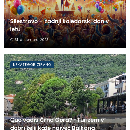
Silestrovo – zadnji koledarski dan v
letu
31. decembra, 2023
NEKATEGORIZIRANO
Quo vadis Črna Gora? -Turizem v
dobri želji kaže največ Balkana