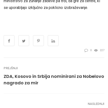
ministrstvo za zunanje zadeve pa trdi, da gre za centre, ki
se uporabljajo izključno za poklicno izobraževanje.
0
227
PREJŠNJI
ZDA, Kosovo in Srbija nominirani za Nobelovo
nagrado za mir
NASLEDNJI