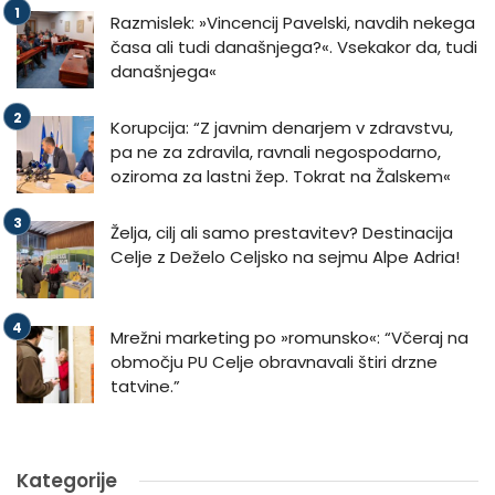
Razmislek: »Vincencij Pavelski, navdih nekega
časa ali tudi današnjega?«. Vsekakor da, tudi
današnjega«
Korupcija: “Z javnim denarjem v zdravstvu,
pa ne za zdravila, ravnali negospodarno,
oziroma za lastni žep. Tokrat na Žalskem«
Želja, cilj ali samo prestavitev? Destinacija
Celje z Deželo Celjsko na sejmu Alpe Adria!
Mrežni marketing po »romunsko«: “Včeraj na
območju PU Celje obravnavali štiri drzne
tatvine.”
Kategorije