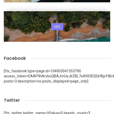
VEČ
Facebook
[fts_facebook type=page id=104003041353790
access_token=EAAP9hArvboQBAJmUeJbZBL7s4HX3D2EkfBpYtBn
posts=3 description=no posts_displayed=page_only]
Twitter
[fts_twitter twitter_name=VfokusuS tweets_count=3