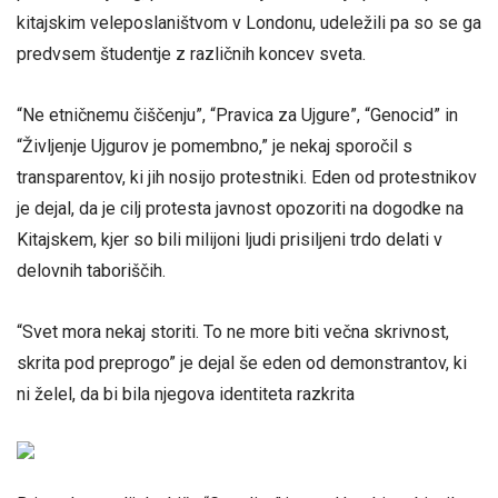
kitajskim veleposlaništvom v Londonu, udeležili pa so se ga
predvsem študentje z različnih koncev sveta.
“Ne etničnemu čiščenju”, “Pravica za Ujgure”, “Genocid” in
“Življenje Ujgurov je pomembno,” je nekaj sporočil s
transparentov, ki jih nosijo protestniki. Eden od protestnikov
je dejal, da je cilj protesta javnost opozoriti na dogodke na
Kitajskem, kjer so bili milijoni ljudi prisiljeni trdo delati v
delovnih taboriščih.
“Svet mora nekaj storiti. To ne more biti večna skrivnost,
skrita pod preprogo” je dejal še eden od demonstrantov, ki
ni želel, da bi bila njegova identiteta razkrita