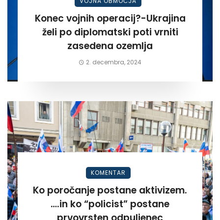
VOJNA OBMOČJA
Konec vojnih operacij?-Ukrajina
želi po diplomatski poti vrniti
zasedena ozemlja
2. decembra, 2024
KOMENTAR
Ko poročanje postane aktivizem.
….in ko “policist” postane
prvovrsten odpuljenec