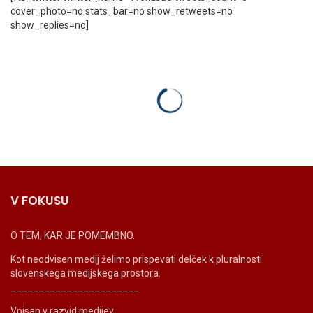
cover_photo=no stats_bar=no show_retweets=no
show_replies=no]
V FOKUSU
O TEM, KAR JE POMEMBNO.
Kot neodvisen medij želimo prispevati delček k pluralnosti
slovenskega medijskega prostora.
_______________________
Vpisan v razvid medijev