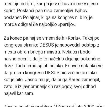
med njo in njimi, kar pa je v njihovo in ne v njeno
korist. Poslanci pač niso zamenljivi. Njihov
poslanec Polajnar, ki ga na kongres ni bilo, je
morda odigral še najboljšo »partijo«.
Za konec pa naj se vrnem še h »Korlu«. Takoj po
kongresu stranke DESUS je napovedal odstop z
mesta obrambnega ministra. Nekateri bodo
naivno ocenili, da je to načelno dejanje pokončne
drže. Toda temu sploh ni tako. Erjavec natanko ve,
da po tem kongresu DESUS nič več ne bo tako
kot je bilo. Jasno mu je, da bi ga Šarec zamenjal,
zato je iz javnomnenjskih razlogov, svoj odhod
najavil kar sam.
Zanj to sploh ni problem. V času od leta 2000 si je