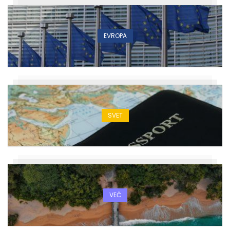
EVROPA
SVET
VEČ