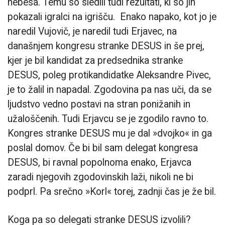
nebesa. Temu so sledili tudi rezultati, ki so jih
pokazali igralci na igrišču. Enako napako, kot jo je
naredil Vujovič, je naredil tudi Erjavec, na
današnjem kongresu stranke DESUS in še prej,
kjer je bil kandidat za predsednika stranke
DESUS, poleg protikandidatke Aleksandre Pivec,
je to žalil in napadal. Zgodovina pa nas uči, da se
ljudstvo vedno postavi na stran ponižanih in
užaloščenih. Tudi Erjavcu se je zgodilo ravno to.
Kongres stranke DESUS mu je dal »dvojko« in ga
poslal domov. Če bi bil sam delegat kongresa
DESUS, bi ravnal popolnoma enako, Erjavca
zaradi njegovih zgodovinskih laži, nikoli ne bi
podprl. Pa srečno »Korl« torej, zadnji čas je že bil.
Koga pa so delegati stranke DESUS izvolili?