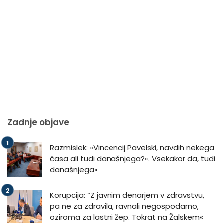
Zadnje objave
Razmislek: »Vincencij Pavelski, navdih nekega
časa ali tudi današnjega?«. Vsekakor da, tudi
današnjega«
Korupcija: “Z javnim denarjem v zdravstvu,
pa ne za zdravila, ravnali negospodarno,
oziroma za lastni žep. Tokrat na Žalskem«