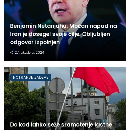
Benjamin Netanjahu: Močan napad na
Iran je dosegel svoje cilje. Obljubljen
odgovor izpolnjen
27. oktobra, 2024
NOTRANJE ZADEVE
Do kod lahko seže sramotenje lastne