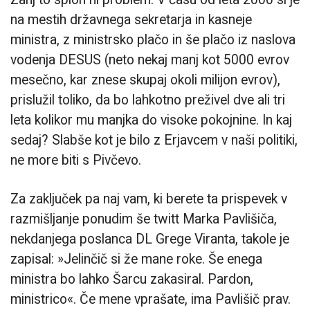
na mestih državnega sekretarja in kasneje
ministra, z ministrsko plačo in še plačo iz naslova
vodenja DESUS (neto nekaj manj kot 5000 evrov
mesečno, kar znese skupaj okoli milijon evrov),
prislužil toliko, da bo lahkotno preživel dve ali tri
leta kolikor mu manjka do visoke pokojnine. In kaj
sedaj? Slabše kot je bilo z Erjavcem v naši politiki,
ne more biti s Pivčevo.
Za zaključek pa naj vam, ki berete ta prispevek v
razmišljanje ponudim še twitt Marka Pavlišiča,
nekdanjega poslanca DL Grege Viranta, takole je
zapisal: »Jelinčič si že mane roke. Še enega
ministra bo lahko Šarcu zakasiral. Pardon,
ministrico«. Če mene vprašate, ima Pavlišič prav.