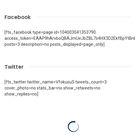
Facebook
[fts_facebook type=page id=104003041353790
access_token=EAAP9hArvboQBAJmUeJbZBL7s4HX3D2EkfBpYtBn
posts=3 description=no posts_displayed=page_only]
Twitter
[fts_twitter twitter_name=VfokusuS tweets_count=3
cover_photo=no stats_bar=no show_retweets=no
show_replies=no]