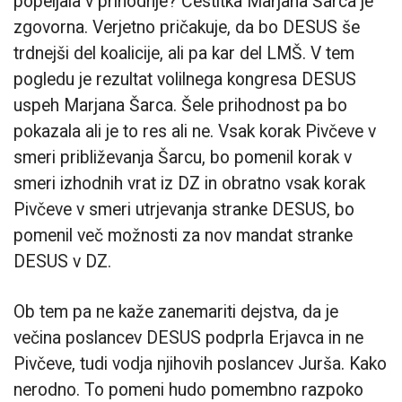
popeljala v prihodnje? Čestitka Marjana Šarca je
zgovorna. Verjetno pričakuje, da bo DESUS še
trdnejši del koalicije, ali pa kar del LMŠ. V tem
pogledu je rezultat volilnega kongresa DESUS
uspeh Marjana Šarca. Šele prihodnost pa bo
pokazala ali je to res ali ne. Vsak korak Pivčeve v
smeri približevanja Šarcu, bo pomenil korak v
smeri izhodnih vrat iz DZ in obratno vsak korak
Pivčeve v smeri utrjevanja stranke DESUS, bo
pomenil več možnosti za nov mandat stranke
DESUS v DZ.
Ob tem pa ne kaže zanemariti dejstva, da je
večina poslancev DESUS podprla Erjavca in ne
Pivčeve, tudi vodja njihovih poslancev Jurša. Kako
nerodno. To pomeni hudo pomembno razpoko