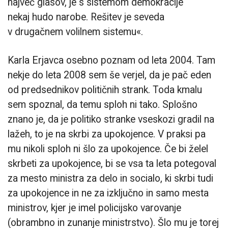
največ glasov, je s sistemom demokracije
nekaj hudo narobe. Rešitev je seveda
v drugačnem volilnem sistemu«.
Karla Erjavca osebno poznam od leta 2004. Tam
nekje do leta 2008 sem še verjel, da je pač eden
od predsednikov političnih strank. Toda kmalu
sem spoznal, da temu sploh ni tako. Splošno
znano je, da je politiko stranke vseskozi gradil na
lažeh, to je na skrbi za upokojence. V praksi pa
mu nikoli sploh ni šlo za upokojence. Če bi želel
skrbeti za upokojence, bi se vsa ta leta potegoval
za mesto ministra za delo in socialo, ki skrbi tudi
za upokojence in ne za izključno in samo mesta
ministrov, kjer je imel policijsko varovanje
(obrambno in zunanje ministrstvo). Šlo mu je torej