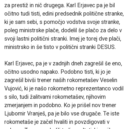
za prestiž in nič drugega. Karl Erjavec pa je bil
očitno tudi tisti, edini predsednik politične stranke,
ki je sam sebi, s pomočjo vodstva svoje stranke,
poleg ministrske plače, dodelil še plačo za delo v
svoji lastni politični stranki. Imej je torej dve plači,
ministrsko in še tisto v politični stranki DESUS.
Karl Erjavec, pa je v zadnjih dneh zagrešil še eno,
očitno usodno napako. Podobno tisti, ki jo je
zagrešil bivši trener naših rokometašev Veselin
Vujović, ki je našo rokometno reprezentanco vodil
s silo, tudi žalitvami rokometašev, njihovim
zmerjanjem in podobno. Ko je prišel nov trener
Ljubomir Vranješ, pa je bilo vse drugače. Te iste
rokometaše je začel hvaliti in povzdigovati v