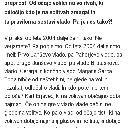
preprost. Odločajo volilci na volitvah, ki
odločijo kdo je na volitvah zmagal in
ta praviloma sestavi vlado. Pa je res tako?!
V praksi od leta 2004 dalje že ni tako. Ne
verjamete? Pa poglejmo. Od leta 2004 dalje smo
imeli: Prvo Janševo vlado, pa Pahorjevo vlado, pa
spet drugo Janševo vlado, pa vlado Bratuškove,
vlado Cerarja in končno vlado Marjana Šarca.
Toda nihče od naštetih ni, ne glede na volilni
rezultat, odločal o vladi. In kdo potem o tem
odloča? Karl Erjavec, ki na volitvah običajno dobi
najmanj. Če on ne gre v vlado vlade pač ni ne
glede na volitve. Ko pa o vladi odločajo tisti, ki na
volitvah dobijo najmanj glasov in ne tisti, ki dobijo