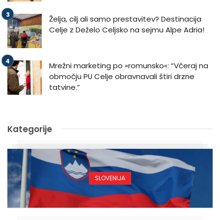
Želja, cilj ali samo prestavitev? Destinacija
Celje z Deželo Celjsko na sejmu Alpe Adria!
Mrežni marketing po »romunsko«: “Včeraj na
območju PU Celje obravnavali štiri drzne
tatvine.”
Kategorije
SLOVENIJA