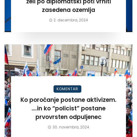
želi po diplomatski poti vrniti
zasedena ozemlja
2. decembra, 2024
KOMENTAR
Ko poročanje postane aktivizem.
….in ko “policist” postane
prvovrsten odpuljenec
30. novembra, 2024