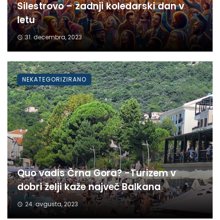
Silestrovo – zadnji koledarski dan v
letu
31. decembra, 2023
NEKATEGORIZIRANO
Quo vadis Črna Gora? -Turizem v
dobri želji kaže največ Balkana
24. avgusta, 2023