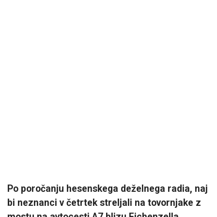
Po poročanju hesenskega deželnega radia, naj
bi neznanci v četrtek streljali na tovornjake z
mostu na avtocesti A7 blizu Eichenzella