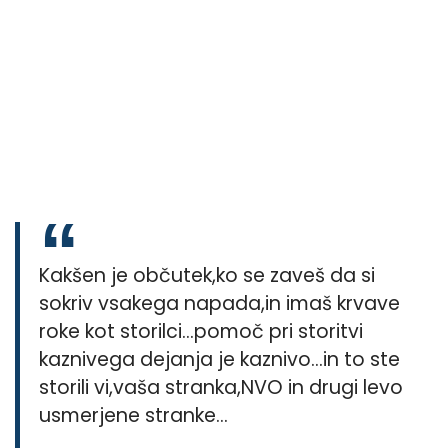
Kakšen je občutek,ko se zaveš da si
sokriv vsakega napada,in imaš krvave
roke kot storilci…pomoč pri storitvi
kaznivega dejanja je kaznivo…in to ste
storili vi,vaša stranka,NVO in drugi levo
usmerjene stranke…