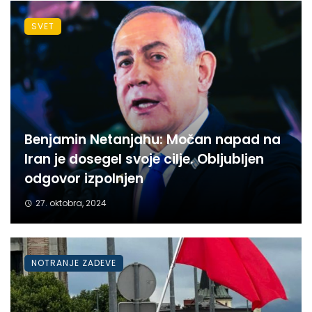
SVET
Benjamin Netanjahu: Močan napad na
Iran je dosegel svoje cilje. Obljubljen
odgovor izpolnjen
27. oktobra, 2024
NOTRANJE ZADEVE