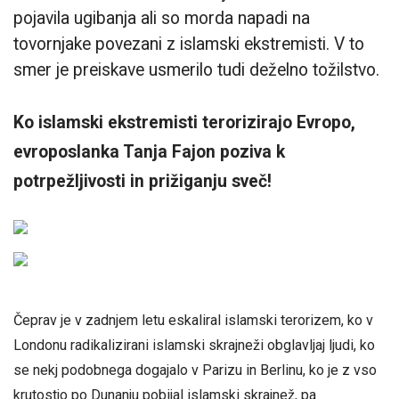
pojavila ugibanja ali so morda napadi na
tovornjake povezani z islamski ekstremisti. V to
smer je preiskave usmerilo tudi deželno tožilstvo.
Ko islamski ekstremisti terorizirajo Evropo,
evroposlanka Tanja Fajon poziva k
potrpežljivosti in prižiganju sveč!
Čeprav je v zadnjem letu eskaliral islamski terorizem, ko v
Londonu radikalizirani islamski skrajneži obglavljaj ljudi, ko
se nekj podobnega dogajalo v Parizu in Berlinu, ko je z vso
krutostjo po Dunanju pobijal islamski skrajnež, pa