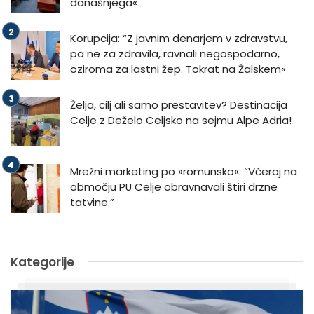
današnjega«
Korupcija: “Z javnim denarjem v zdravstvu,
pa ne za zdravila, ravnali negospodarno,
oziroma za lastni žep. Tokrat na Žalskem«
Želja, cilj ali samo prestavitev? Destinacija
Celje z Deželo Celjsko na sejmu Alpe Adria!
Mrežni marketing po »romunsko«: “Včeraj na
območju PU Celje obravnavali štiri drzne
tatvine.”
Kategorije