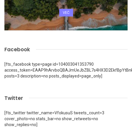
VEČ
Facebook
[fts_facebook type=page id=104003041353790
access_token=EAAP9hArvboQBAJmUeJbZBL7s4HX3D2EkfBpYtBn
posts=3 description=no posts_displayed=page_only]
Twitter
[fts_twitter twitter_name=VfokusuS tweets_count=3
cover_photo=no stats_bar=no show_retweets=no
show_replies=no]