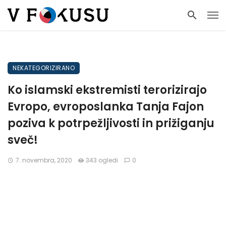
NEKATEGORIZIRANO
Ko islamski ekstremisti terorizirajo
Evropo, evroposlanka Tanja Fajon
poziva k potrpežljivosti in prižiganju
sveč!
7. novembra, 2020
343 ogledi
0