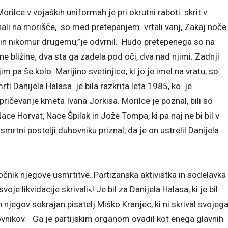
rilce v vojaških uniformah je pri okrutni raboti skrit v
ali na morišče, so med pretepanjem vrtali vanj, Zakaj noče
 in nikomur drugemu,”je odvrnil. Hudo pretepenega so na
ne bližine; dva sta ga zadela pod oči, dva nad njimi. Zadnji
im pa še kolo. Marijino svetinjico, ki jo je imel na vratu, so
ti Danijela Halasa je bila razkrita leta 1985, ko je
ričevanje kmeta Ivana Jorkisa. Morilce je poznal, bili so
ace Horvat, Nace Špilak in Jože Tompa, ki pa naj ne bi bil v
rtni postelji duhovniku priznal, da je on ustrelil Danijela
očnik njegove usmrtitve. Partizanska aktivistka in sodelavka
oje likvidacije skrivali«! Je bil za Danijela Halasa, ki je bil
jegov sokrajan pisatelj Miško Kranjec, ki ni skrival svojeg
vnikov. Ga je partijskim organom ovadil kot enega glavnih