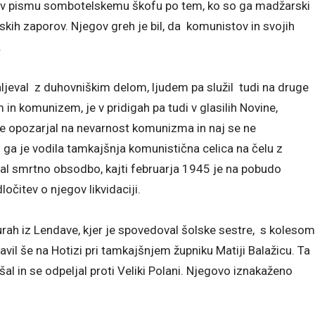
al v pismu sombotelskemu škofu po tem, ko so ga madžarski
skih zaporov. Njegov greh je bil, da komunistov in svojih
.
aljeval z duhovniškim delom, ljudem pa služil tudi na druge
m in komunizem, je v pridigah pa tudi v glasilih Novine,
ke opozarjal na nevarnost komunizma in naj se ne
i ga je vodila tamkajšnja komunistična celica na čelu z
al smrtno obsodbo, kajti februarja 1945 je na pobudo
očitev o njegov likvidaciji.
 urah iz Lendave, kjer je spovedoval šolske sestre, s kolesom
vil še na Hotizi pri tamkajšnjem župniku Matiji Balažicu. Ta
lušal in se odpeljal proti Veliki Polani. Njegovo iznakaženo