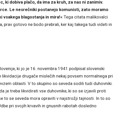
, ki dobiva plačo, da ima za kruh, za nas ni zanimiv.
arce. Le nesrečniki postanejo komunisti, zato moramo
ki vsakega blagostanja in mira!«
Tega citata malikovalci
 prav gotovo ne bodo prebrali, ker kaj takega tudi videti in
Slovenije, ki jo je 16. novembra 1941 podpisal slovenski
le likvidacije drugače mislečih nekaj povsem normalnega pri
vzem oblasti. V to skupino so seveda sodili tudi duhovniki.
a je treba likvidirati vse duhovnike, ki so se izjavili proti
e to se seveda mora opraviti v najstrožji tajnosti. In to so
Udbe pri svojih krvavih in gnusnih rabotah dosledno