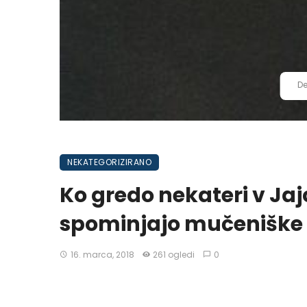
De
NEKATEGORIZIRANO
Ko gredo nekateri v Jajc
spominjajo mučeniške 
16. marca, 2018
261 ogledi
0