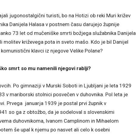
ali jugonostalgični turisti, bo na Hotizi ob reki Muri križev
bnika Danijela Halasa v postnem času darujejo župnije
tanko 73 let od mučeniške smrti božjega služabnika Danijela
ili molitev križevega pota in sveto mašo. Kdo je bil Danijel
komunistični klavci iz njegove Velike Polane?
ško smrt so mu namenili njegovi rablji?
ovcih. Po gimnaziji v Murski Soboti in Ljubljani je leta 1929
933 v mariborski stolnici posvečen v duhovnika. Pol leta je
vi. Prvega januarja 1939 je postal prvi župnik v
1941 so ga z obtožbo, da je sodeloval s slovenskimi
 z dvema duhovnikoma, Ivanom Camplinom in Mihaelom
 potem še upal k njemu po nasvet ali celo k osebni