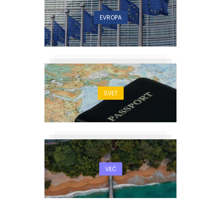
EVROPA
SVET
VEČ