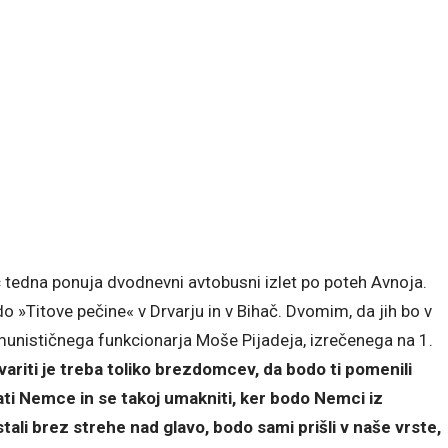
c tedna ponuja dvodnevni avtobusni izlet po poteh Avnoja.
do »Titove pečine« v Drvarju in v Bihač. Dvomim, da jih bo v
nističnega funkcionarja Moše Pijadeja, izrečenega na 1.
variti je treba toliko brezdomcev, da bodo ti pomenili
ti Nemce in se takoj umakniti, ker bodo Nemci iz
tali brez strehe nad glavo, bodo sami prišli v naše vrste,