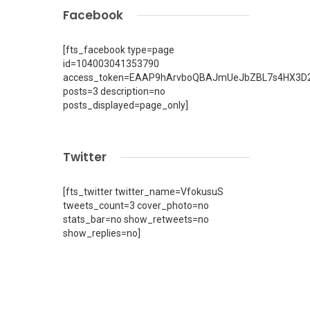
Facebook
[fts_facebook type=page
id=104003041353790
access_token=EAAP9hArvboQBAJmUeJbZBL7s4HX3D2
posts=3 description=no
posts_displayed=page_only]
Twitter
[fts_twitter twitter_name=VfokusuS
tweets_count=3 cover_photo=no
stats_bar=no show_retweets=no
show_replies=no]