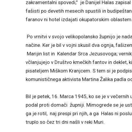
zakramentalni spovedi,” je Danijel Halas zapis
fašisti po devetih mesecih spustili in budipeštan
faranov ni hotel izdajati okupatorskim oblastem
Po vrnitvi v svojo velikopolansko župnijo je nad
načine. Ker je bil v vojni skusil dva ognja, fašize
Marijin list in Kalendar Srca Jezusovoga; verni
včlanjujejo v Društvo kmečkih fantov in deklet, k
pisateljem Miškom Kranjcem. S tem si je podpis
komunističnega aktivista Martina Žalika padla odl
Bil je petek, 16. Marca 1945, ko se je v večernih
podal proti domači župniji. Mimogrede se je usta
ga je rotil, naj prespi pri njih, a ga Halas ni pos
truplo so čez tri dni našli v reki Muri.