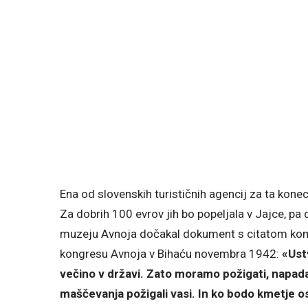
Ena od slovenskih turističnih agencij za ta kone
Za dobrih 100 evrov jih bo popeljala v Jajce, pa 
muzeju Avnoja dočakal dokument s citatom komu
kongresu Avnoja v Bihaću novembra 1942:
«Ust
večino v državi. Zato moramo požigati, napada
maščevanja požigali vasi. In ko bodo kmetje os