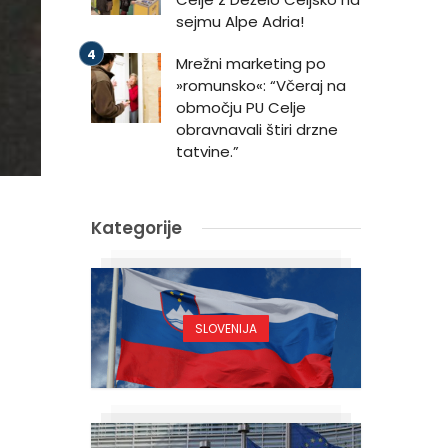
sejmu Alpe Adria!
Mrežni marketing po
»romunsko«: “Včeraj na
območju PU Celje
obravnavali štiri drzne
tatvine.”
Kategorije
SLOVENIJA