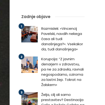
Zadnje objave
Razmislek: »Vincencij
Pavelski, navdih nekega
časa ali tudi
današnjega?«. Vsekakor
da, tudi današnjega«
Korupcija: “Z javnim
denarjem v zdravstvu,
pa ne za zdravila, ravnali
negospodarno, oziroma
za lastni žep. Tokrat na
Žalskem«
Želja, cilj ali samo
prestavitev? Destinacija
Celje z Deželo Celjsko na