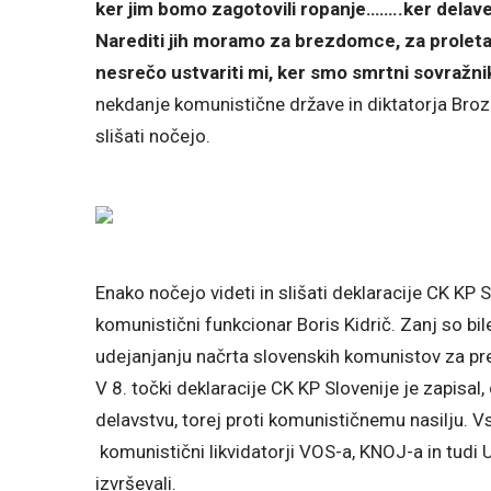
ker jim bomo zagotovili ropanje……..ker delavec
Narediti jih moramo za brezdomce, za prolet
nesrečo ustvariti mi, ker smo smrtni sovražni
nekdanje komunistične države in diktatorja Broza,
slišati nočejo.
Enako nočejo videti in slišati deklaracije CK KP 
komunistični funkcionar Boris Kidrič. Zanj so bi
udejanjanju načrta slovenskih komunistov za pre
V 8. točki deklaracije CK KP Slovenije je zapisal, d
delavstvu, torej proti komunističnemu nasilju. Vs
komunistični likvidatorji VOS-a, KNOJ-a in tudi 
izvrševali.