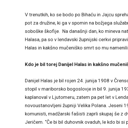
V trenutkih, ko se bodo po Bihaću in Jajcu sprehaj
pot za družine, ki ga v spomin na božjega služa
soboške škofije. Na današnji dan, ko mineva na
Halasa, pa so v lendavski župnijski cerkvi priprav
Halas in kakšno mučeniško smrt so mu namenili 
Kdo je bil torej Danijel Halas in kakšno mučeni
Danijel Halas je bil rojen 24. junija 1908 v Črens
stopil v mariborsko bogoslovje in bil 9. junija 1
kaplanoval v Ljutomeru, zatem pa pet let v Lenda
novoustanovljeni župniji Velika Polana. Jeseni 
komunisti, madžarski fašisti zaprli skupaj še
Jeričem. “Če bi bil duhovnik ovaduh, le kdo bi si