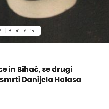
li
e in Bihać, se drugi
smrti Danijela Halasa