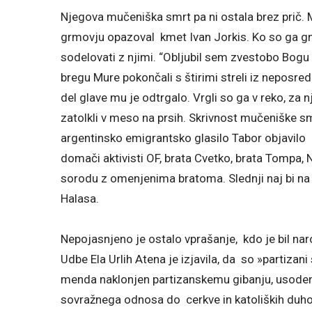
Njegova mučeniška smrt pa ni ostala brez prič. Mo
grmovju opazoval kmet Ivan Jorkis. Ko so ga gn
sodelovati z njimi. “Obljubil sem zvestobo Bogu
bregu Mure pokončali s štirimi streli iz neposred
del glave mu je odtrgalo. Vrgli so ga v reko, za nj
zatolkli v meso na prsih. Skrivnost mučeniške smr
argentinsko emigrantsko glasilo Tabor objavilo p
domači aktivisti OF, brata Cvetko, brata Tompa, N
sorodu z omenjenima bratoma. Slednji naj bi na sm
Halasa.
Nepojasnjeno je ostalo vprašanje, kdo je bil nar
Udbe Ela Urlih Atena je izjavila, da so »partizani sv
menda naklonjen partizanskemu gibanju, usoden n
sovražnega odnosa do cerkve in katoliških duho