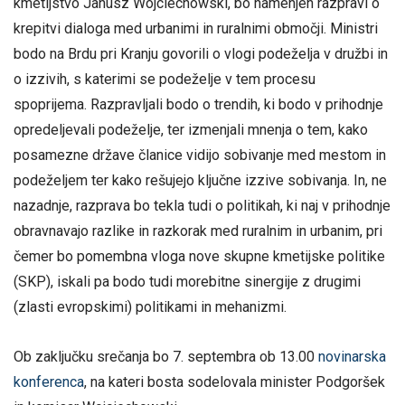
kmetijstvo Janusz Wojciechowski, bo namenjen razpravi o
krepitvi dialoga med urbanimi in ruralnimi območji. Ministri
bodo na Brdu pri Kranju govorili o vlogi podeželja v družbi in
o izzivih, s katerimi se podeželje v tem procesu
spoprijema. Razpravljali bodo o trendih, ki bodo v prihodnje
opredeljevali podeželje, ter izmenjali mnenja o tem, kako
posamezne države članice vidijo sobivanje med mestom in
podeželjem ter kako rešujejo ključne izzive sobivanja. In, ne
nazadnje, razprava bo tekla tudi o politikah, ki naj v prihodnje
obravnavajo razlike in razkorak med ruralnim in urbanim, pri
čemer bo pomembna vloga nove skupne kmetijske politike
(SKP), iskali pa bodo tudi morebitne sinergije z drugimi
(zlasti evropskimi) politikami in mehanizmi.
Ob zaključku srečanja bo 7. septembra ob 13.00
novinarska
konferenca
, na kateri bosta sodelovala minister Podgoršek