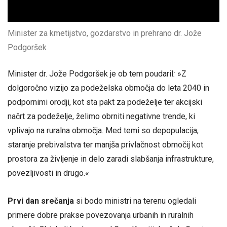
Minister za kmetijstvo, gozdarstvo in prehrano dr. Jože
Podgoršek
Minister dr. Jože Podgoršek je ob tem poudaril
:
»Z
dolgoročno vizijo za podeželska območja do leta 2040 in
podpornimi orodji, kot sta pakt za podeželje ter akcijski
načrt za podeželje, želimo obrniti negativne trende, ki
vplivajo na ruralna območja. Med temi so depopulacija,
staranje prebivalstva ter manjša privlačnost območij kot
prostora za življenje in delo zaradi slabšanja infrastrukture,
povezljivosti in drugo.«
Prvi dan srečanja
si bodo ministri na terenu ogledali
primere dobre prakse povezovanja urbanih in ruralnih