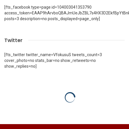
[fts_facebook type=page id=104003041353790
access_token=EAAP9hArvboQBAJmUeJbZBL7s4HX3D2EkfBpYtBn
posts=3 description=no posts_displayed=page_only]
Twitter
[fts_twitter twitter_name=VfokusuS tweets_count=3
cover_photo=no stats_bar=no show_retweets=no
show_replies=no]