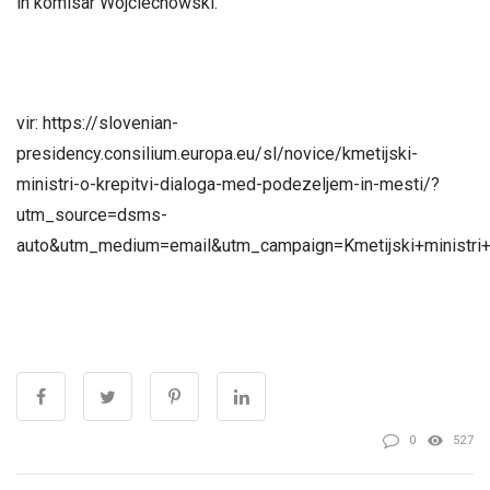
in komisar Wojciechowski.
vir: https://slovenian-
presidency.consilium.europa.eu/sl/novice/kmetijski-
ministri-o-krepitvi-dialoga-med-podezeljem-in-mesti/?
utm_source=dsms-
auto&utm_medium=email&utm_campaign=Kmetijski+ministri
0
527