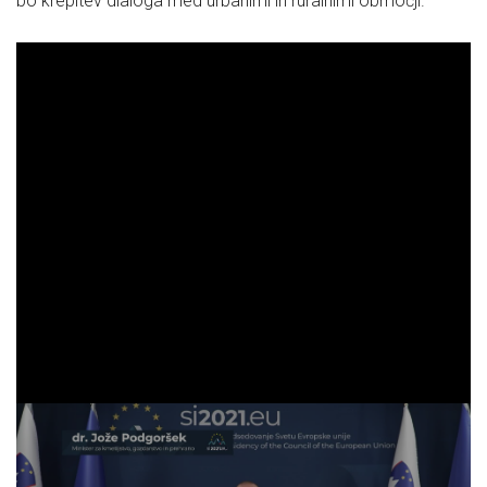
bo krepitev dialoga med urbanimi in ruralnimi območji.