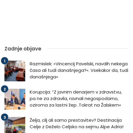
Zadnje objave
Razmislek: »Vincencij Pavelski, navdih nekega
časa ali tudi današnjega?«. Vsekakor da, tudi
današnjega«
Korupcija: “Z javnim denarjem v zdravstvu,
pa ne za zdravila, ravnali negospodarno,
oziroma za lastni žep. Tokrat na Žalskem«
Želja, cilj ali samo prestavitev? Destinacija
Celje z Deželo Celjsko na sejmu Alpe Adria!