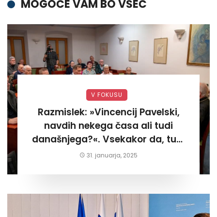
MOGOČE VAM BO VŠEČ
V FOKUSU
Razmislek: »Vincencij Pavelski,
navdih nekega časa ali tudi
današnjega?«. Vsekakor da, tudi
današnjega«
31. januarja, 2025