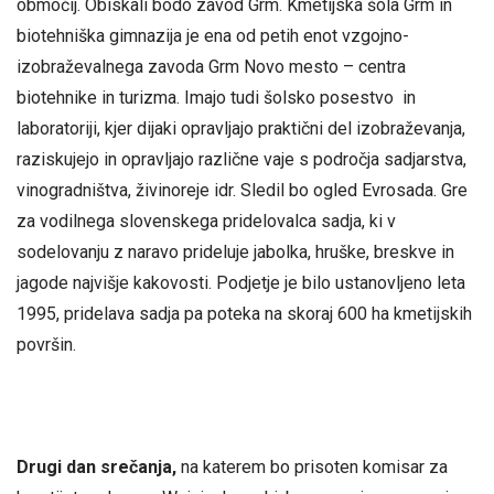
območij. Obiskali bodo zavod Grm. Kmetijska šola Grm in
biotehniška gimnazija je ena od petih enot vzgojno-
izobraževalnega zavoda Grm Novo mesto – centra
biotehnike in turizma. Imajo tudi šolsko posestvo in
laboratoriji, kjer dijaki opravljajo praktični del izobraževanja,
raziskujejo in opravljajo različne vaje s področja sadjarstva,
vinogradništva, živinoreje idr. Sledil bo ogled Evrosada. Gre
za vodilnega slovenskega pridelovalca sadja, ki v
sodelovanju z naravo prideluje jabolka, hruške, breskve in
jagode najvišje kakovosti. Podjetje je bilo ustanovljeno leta
1995, pridelava sadja pa poteka na skoraj 600 ha kmetijskih
površin.
Drugi dan srečanja,
na katerem bo prisoten komisar za