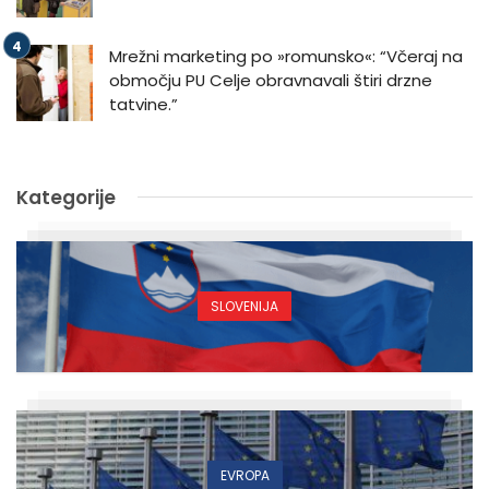
Mrežni marketing po »romunsko«: “Včeraj na
območju PU Celje obravnavali štiri drzne
tatvine.”
Kategorije
SLOVENIJA
EVROPA