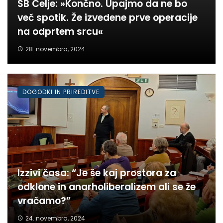
SB Celje: »Končno. Upajmo da ne bo
več spotik. Že izvedene prve operacije
na odprtem srcu«
28. novembra, 2024
DOGODKI IN PRIREDITVE
Izzivi časa: “Je še kaj prostora za
odklone in anarholiberalizem ali se že
vračamo?”
24. novembra, 2024