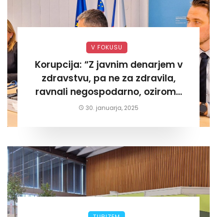
V FOKUSU
Korupcija: “Z javnim denarjem v
zdravstvu, pa ne za zdravila,
ravnali negospodarno, oziroma
za lastni žep. Tokrat na Žalskem«
30. januarja, 2025
TURIZEM