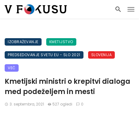
IZOBRAŽEVANJE
KMETIJSTVO
PREDSEDOVANJE SVETU EU - SLO 2021
SLOVENIJA
VEČ
Kmetijski ministri o krepitvi dialoga
med podeželjem in mesti
3. septembra, 2021
527 ogledi
0