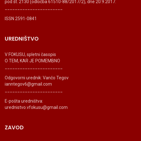
pod št. 2130 (odločba 61510-88/2017/2), dne 20.9.2017.
_______________________
ISSN 2591-0841
UREDNIŠTVO
V FOKUSU, spletni časopis
O TEM, KAR JE POMEMBNO
_______________________
Odgovorni urednik: Vančo Tegov
ianntegov6@gmail.com
_______________________
E-pošta uredništva:
urednistvo.vfokusu@gmail.com
ZAVOD