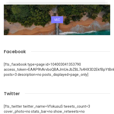
VEČ
Facebook
[fts_facebook type=page id=104003041353790
access_token=EAAP9hArvboQBAJmUeJbZBL7s4HX3D2EkfBpYtBn
posts=3 description=no posts_displayed=page_only]
Twitter
[fts_twitter twitter_name=VfokusuS tweets_count=3
cover_photo=no stats_bar=no show_retweets=no