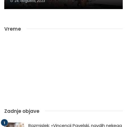
24. avgusta, 2023
Vreme
Zadnje objave
Razmislek: »Vincencij Pavelski, navdih nekega