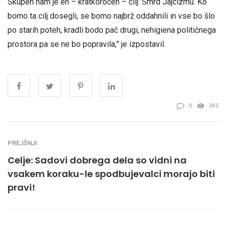
Skupen nam je en – kratkoročen – cilj: Smrd Jajcizmu. Ko
bomo ta cilj dosegli, se bomo najbrž oddahnili in vse bo šlo
po starih poteh, kradli bodo pač drugi, nehigiena političnega
prostora pa se ne bo popravila,” je izpostavil.
0
345
PREJŠNJI
Celje: Sadovi dobrega dela so vidni na
vsakem koraku-le spodbujevalci morajo biti
pravi!