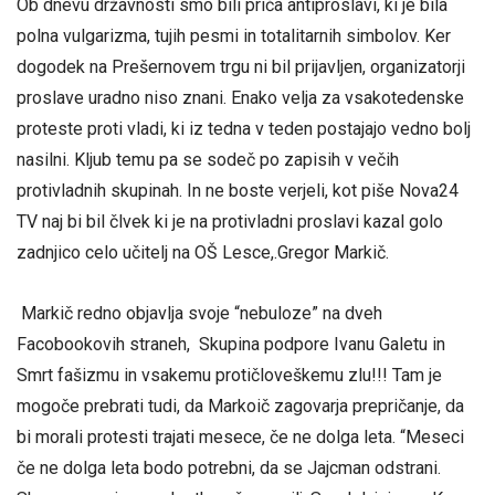
Ob dnevu državnosti smo bili priča antiproslavi, ki je bila
polna vulgarizma, tujih pesmi in totalitarnih simbolov. Ker
dogodek na Prešernovem trgu ni bil prijavljen, organizatorji
proslave uradno niso znani. Enako velja za vsakotedenske
proteste proti vladi, ki iz tedna v teden postajajo vedno bolj
nasilni. Kljub temu pa se sodeč po zapisih v večih
protivladnih skupinah. In ne boste verjeli, kot piše Nova24
TV naj bi bil člvek ki je na protivladni proslavi kazal golo
zadnjico celo učitelj na OŠ Lesce,.Gregor Markič.
Markič redno objavlja svoje “nebuloze” na dveh
Facobookovih straneh, Skupina podpore Ivanu Galetu in
Smrt fašizmu in vsakemu protičloveškemu zlu!!! Tam je
mogoče prebrati tudi, da Markoič zagovarja prepričanje, da
bi morali protesti trajati mesece, če ne dolga leta. “Meseci
če ne dolga leta bodo potrebni, da se Jajcman odstrani.