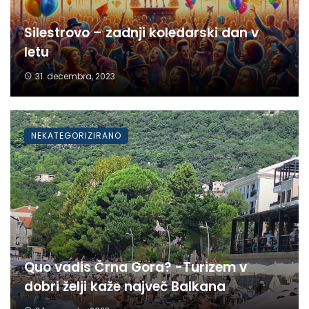
Silestrovo – zadnji koledarski dan v
letu
31. decembra, 2023
NEKATEGORIZIRANO
Quo vadis Črna Gora? -Turizem v
dobri želji kaže največ Balkana