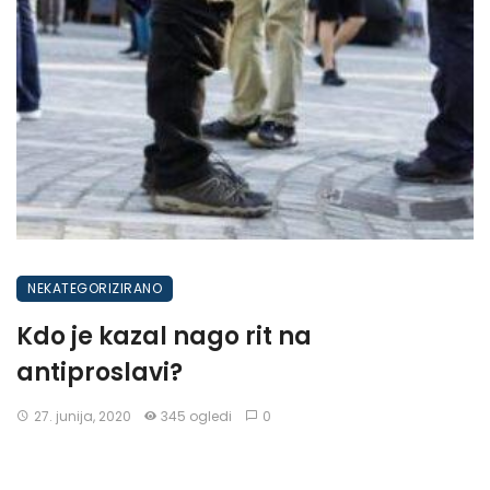
NEKATEGORIZIRANO
Kdo je kazal nago rit na
antiproslavi?
27. junija, 2020
345 ogledi
0