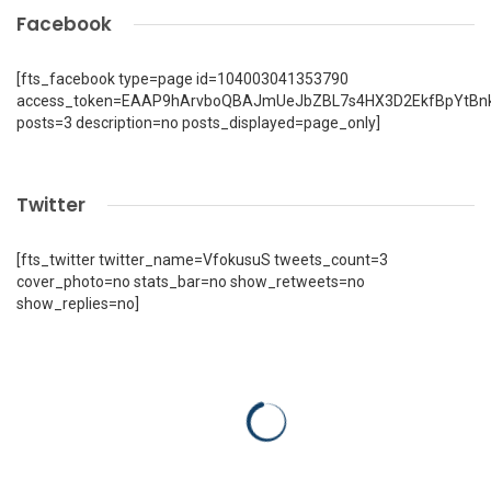
Facebook
[fts_facebook type=page id=104003041353790
access_token=EAAP9hArvboQBAJmUeJbZBL7s4HX3D2EkfBpYtBn
posts=3 description=no posts_displayed=page_only]
Twitter
[fts_twitter twitter_name=VfokusuS tweets_count=3
cover_photo=no stats_bar=no show_retweets=no
show_replies=no]