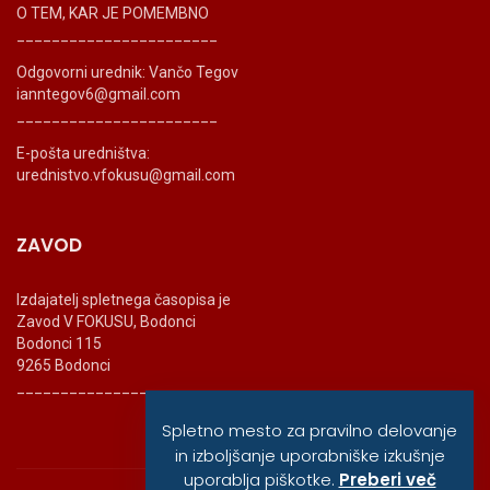
O TEM, KAR JE POMEMBNO
_______________________
Odgovorni urednik: Vančo Tegov
ianntegov6@gmail.com
_______________________
E-pošta uredništva:
urednistvo.vfokusu@gmail.com
ZAVOD
Izdajatelj spletnega časopisa je
Zavod V FOKUSU, Bodonci
Bodonci 115
9265 Bodonci
_______________________
Spletno mesto za pravilno delovanje
in izboljšanje uporabniške izkušnje
uporablja piškotke.
Preberi več