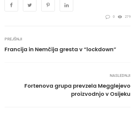
0
279
PREJŠNJI
Francija in Nemčija gresta v “lockdown”
NASLEDNJI
Fortenova grupa prevzela Megglejevo
proizvodnjo v Osijeku