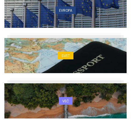
EVROPA
SVET
VEČ