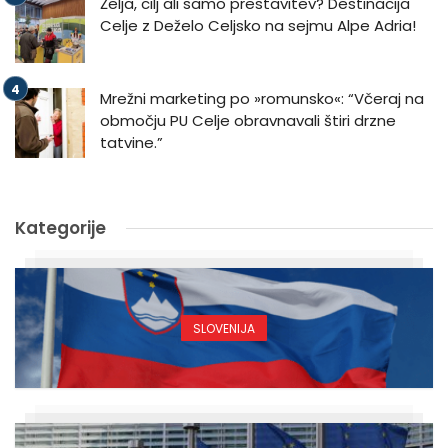
Želja, cilj ali samo prestavitev? Destinacija
Celje z Deželo Celjsko na sejmu Alpe Adria!
Mrežni marketing po »romunsko«: “Včeraj na
območju PU Celje obravnavali štiri drzne
tatvine.”
Kategorije
SLOVENIJA