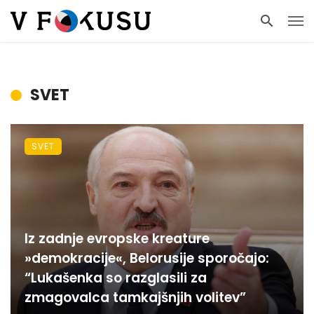
SVET
SVET
Iz zadnje evropske kreature
»demokracije«, Belorusije sporočajo:
“Lukašenka so razglasili za
zmagovalca tamkajšnjih volitev”