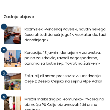
Zadnje objave
Razmislek: »Vincencij Pavelski, navdih nekega
časa ali tudi današnjega?«. Vsekakor da, tudi
današnjega«
Korupcija: “Z javnim denarjem v zdravstvu,
pa ne za zdravila, ravnali negospodarno,
oziroma za lastni žep. Tokrat na Žalskem«
Želja, cilj ali samo prestavitev? Destinacija
Celje z Deželo Celjsko na sejmu Alpe Adria!
Mrežni marketing po »romunsko«: “Včeraj na
območju PU Celje obravnavali štiri drzne
tatvine.”