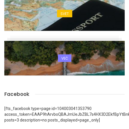
SVET
VEČ
Facebook
[fts_facebook type=page id=104003041353790
access_token=EAAP9hArvboQBAJmUeJbZBL7s4HX3D2EkfBpYtBn
posts=3 description=no posts_displayed=page_only]