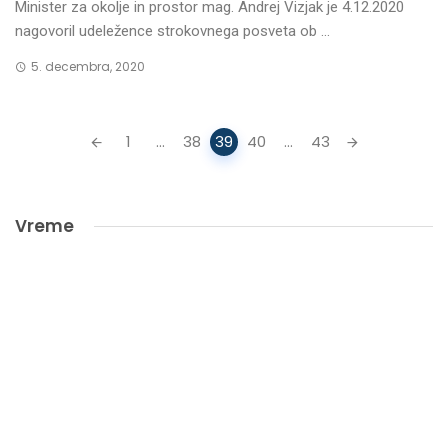
Minister za okolje in prostor mag. Andrej Vizjak je 4.12.2020
nagovoril udeležence strokovnega posveta ob ...
5. decembra, 2020
Posts
1
...
38
39
40
...
43
navigation
Vreme