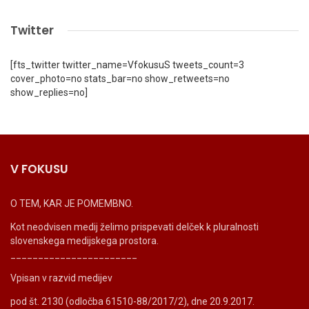
Twitter
[fts_twitter twitter_name=VfokusuS tweets_count=3
cover_photo=no stats_bar=no show_retweets=no
show_replies=no]
V FOKUSU
O TEM, KAR JE POMEMBNO.
Kot neodvisen medij želimo prispevati delček k pluralnosti
slovenskega medijskega prostora.
_______________________
Vpisan v razvid medijev
pod št. 2130 (odločba 61510-88/2017/2), dne 20.9.2017.