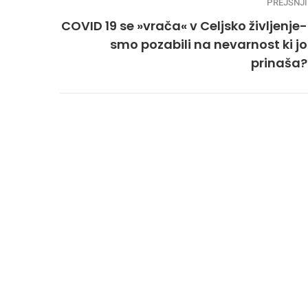
PREJŠNJI
COVID 19 se »vrača« v Celjsko življenje-
smo pozabili na nevarnost ki jo
prinaša?