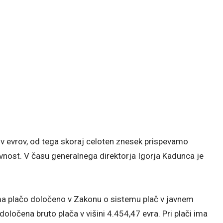
ov evrov, od tega skoraj celoten znesek prispevamo
avnost. V času generalnega direktorja Igorja Kadunca je
ima plačo določeno v Zakonu o sistemu plač v javnem
 določena bruto plača v višini 4.454,47 evra. Pri plači ima