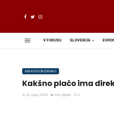
V FOKUSU
SLOVENIJA
EVRO
De
NEKATEGORIZIRANO
Kakšno plačo ima direk
23. julija, 2020
243 ogledi
0