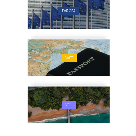
EVROPA
SVET
VEČ