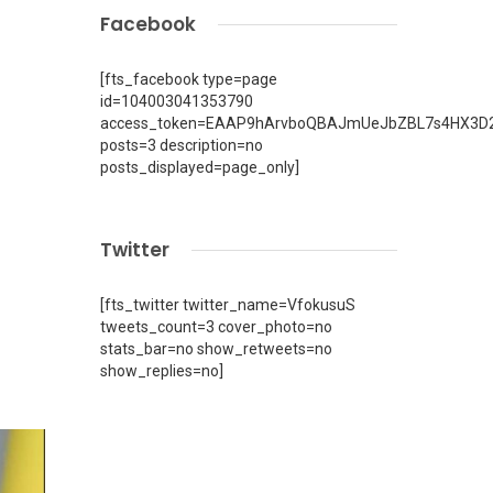
Facebook
[fts_facebook type=page
id=104003041353790
access_token=EAAP9hArvboQBAJmUeJbZBL7s4HX3D2
posts=3 description=no
posts_displayed=page_only]
Twitter
[fts_twitter twitter_name=VfokusuS
tweets_count=3 cover_photo=no
stats_bar=no show_retweets=no
show_replies=no]