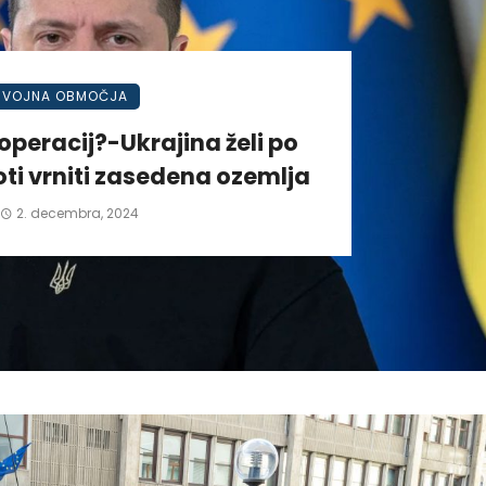
VOJNA OBMOČJA
operacij?-Ukrajina želi po
ti vrniti zasedena ozemlja
2. decembra, 2024