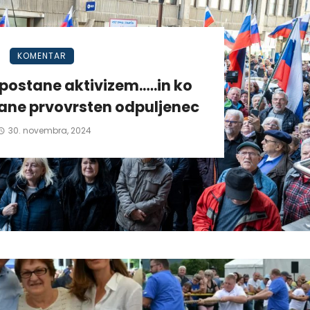
KOMENTAR
postane aktivizem.….in ko
tane prvovrsten odpuljenec
30. novembra, 2024