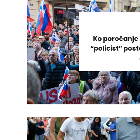
Ko poročanje 
“policist” pos