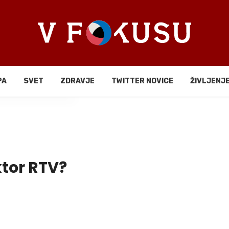
PA
SVET
ZDRAVJE
TWITTER NOVICE
ŽIVLJENJ
li
tor RTV?