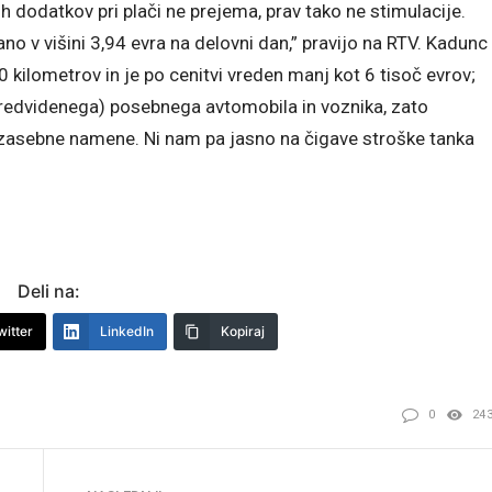
 dodatkov pri plači ne prejema, prav tako ne stimulacije.
no v višini 3,94 evra na delovni dan,” pravijo na RTV. Kadunc
 kilometrov in je po cenitvi vreden manj kot 6 tisoč evrov;
predvidenega) posebnega avtomobila in voznika, zato
v zasebne namene. Ni nam pa jasno na čigave stroške tanka
Deli na:
witter
LinkedIn
Kopiraj
0
24