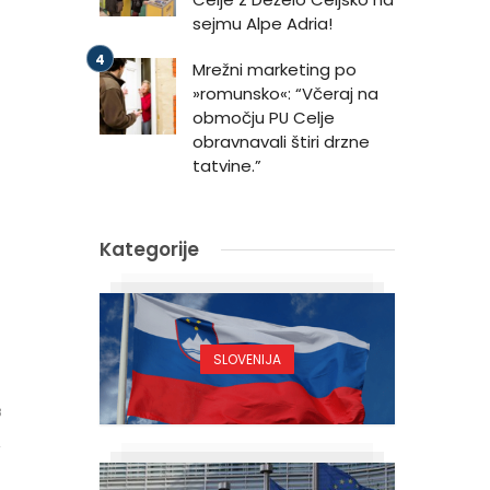
sejmu Alpe Adria!
Mrežni marketing po
»romunsko«: “Včeraj na
območju PU Celje
obravnavali štiri drzne
tatvine.”
Kategorije
SLOVENIJA
3