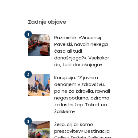
Zadnje objave
Razmislek: »Vincencij
Pavelski, navdih nekega
časa ali tudi
današnjega?«. Vsekakor
da, tudi današnjega«
Korupcija: “Z javnim
denarjem v zdravstvu,
pa ne za zdravila, ravnali
negospodarno, oziroma
za lastni žep. Tokrat na
Žalskem«
Želja, cilj ali samo
prestavitev? Destinacija
Celje z Deželo Celjsko na