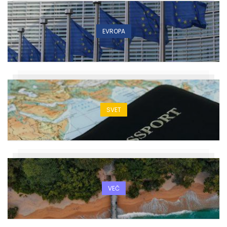
EVROPA
SVET
VEČ