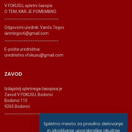
V FOKUSU, spletni časopis
O TEM, KAR JE POMEMBNO
_______________________
Odgovorni urednik: Vančo Tegov
ianntegov6@gmail.com
_______________________
E-pošta uredništva:
urednistvo.vfokusu@gmail.com
ZAVOD
Izdajatelj spletnega časopisa je
Zavod V FOKUSU, Bodonci
Bodonci 115
9265 Bodonci
_______________________
Spletno mesto za pravilno delovanje
in izboljšanje uporabniške izkušnje