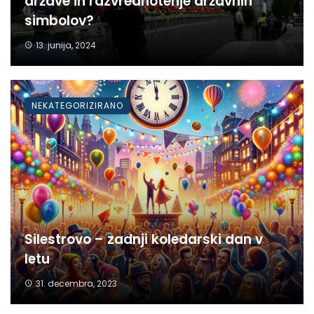
države in razvrednotenje državnih
simbolov?
13. junija, 2024
NEKATEGORIZIRANO
Silestrovo – zadnji koledarski dan v
letu
31. decembra, 2023