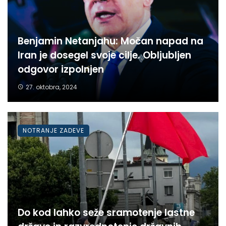
Benjamin Netanjahu: Močan napad na
Iran je dosegel svoje cilje. Obljubljen
odgovor izpolnjen
27. oktobra, 2024
NOTRANJE ZADEVE
Do kod lahko seže sramotenje lastne