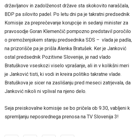
državljanov in zadolženost države sta skokovito naraščala,
BDP pa silovito padel. Po letu dni pa je takratni predsednik
Komisije za preprečevanje korupcije in sedanji minister za
pravosodje Goran Klemenčič pompozno predstavil poročilo
o premoženjskem stanju predsednika SDS – vlada je padla,
na prizorišče pa je prišla Alenka Bratušek. Ker je Janković
ostal predsednik Pozitivne Slovenije, je nad vlado
Bratuškove vseskozi viselo vprašanje, ali in v kolikšni meri
je Janković tisti, ki vodi in kreira politiko takratne vlade.
Bratuškova je sicer na zaslišanju pred meseci zatrjevala, da
Janković nikoli ni vplival na njeno delo.
Seja preiskovalne komisije se bo pričela ob 9.30, vabljeni k
spremljanju neposrednega prenosa na TV Slovenija 3!