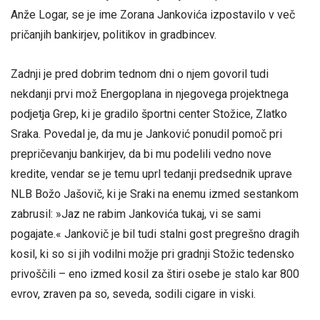
Anže Logar, se je ime Zorana Jankovića izpostavilo v več
pričanjih bankirjev, politikov in gradbincev.
Zadnji je pred dobrim tednom dni o njem govoril tudi
nekdanji prvi mož Energoplana in njegovega projektnega
podjetja Grep, ki je gradilo športni center Stožice, Zlatko
Sraka. Povedal je, da mu je Janković ponudil pomoč pri
prepričevanju bankirjev, da bi mu podelili vedno nove
kredite, vendar se je temu uprl tedanji predsednik uprave
NLB Božo Jašovič, ki je Sraki na enemu izmed sestankom
zabrusil: »Jaz ne rabim Jankovića tukaj, vi se sami
pogajate.« Jankovič je bil tudi stalni gost pregrešno dragih
kosil, ki so si jih vodilni možje pri gradnji Stožic tedensko
privoščili – eno izmed kosil za štiri osebe je stalo kar 800
evrov, zraven pa so, seveda, sodili cigare in viski.