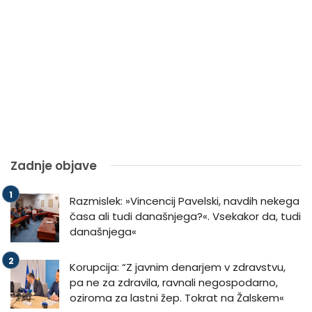
Zadnje objave
Razmislek: »Vincencij Pavelski, navdih nekega
časa ali tudi današnjega?«. Vsekakor da, tudi
današnjega«
Korupcija: “Z javnim denarjem v zdravstvu,
pa ne za zdravila, ravnali negospodarno,
oziroma za lastni žep. Tokrat na Žalskem«