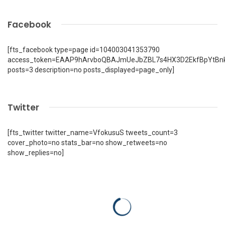
Facebook
[fts_facebook type=page id=104003041353790
access_token=EAAP9hArvboQBAJmUeJbZBL7s4HX3D2EkfBpYtBn
posts=3 description=no posts_displayed=page_only]
Twitter
[fts_twitter twitter_name=VfokusuS tweets_count=3
cover_photo=no stats_bar=no show_retweets=no
show_replies=no]