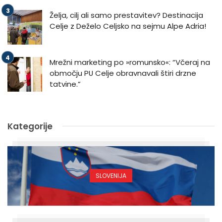
Želja, cilj ali samo prestavitev? Destinacija
Celje z Deželo Celjsko na sejmu Alpe Adria!
Mrežni marketing po »romunsko«: “Včeraj na
območju PU Celje obravnavali štiri drzne
tatvine.”
Kategorije
SLOVENIJA