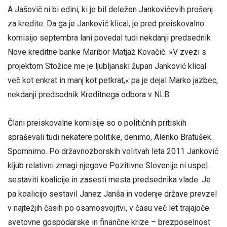
A Jašovič ni bi edini, ki je bil deležen Jankovićevih prošenj
za kredite. Da ga je Janković klical, je pred preiskovalno
komisijo septembra lani povedal tudi nekdanji predsednik
Nove kreditne banke Maribor Matjaž Kovačič. »V zvezi s
projektom Stožice me je ljubljanski župan Janković klical
več kot enkrat in manj kot petkrat,« pa je dejal Marko jazbec,
nekdanji predsednik Kreditnega odbora v NLB.
Člani preiskovalne komisije so o političnih pritiskih
spraševali tudi nekatere politike, denimo, Alenko Bratušek.
Spomnimo. Po državnozborskih volitvah leta 2011 Janković
kljub relativni zmagi njegove Pozitivne Slovenije ni uspel
sestaviti koalicije in zasesti mesta predsednika vlade. Je
pa koalicijo sestavil Janez Janša in vodenje države prevzel
v najtežjih časih po osamosvojitvi, v času več let trajajoče
svetovne gospodarske in finančne krize – brezposelnost