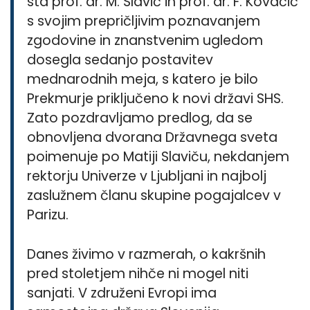
sta prof. dr. M. Slavič in prof. dr. F. Kovačič
s svojim prepričljivim poznavanjem
zgodovine in znanstvenim ugledom
dosegla sedanjo postavitev
mednarodnih meja, s katero je bilo
Prekmurje priključeno k novi državi SHS.
Zato pozdravljamo predlog, da se
obnovljena dvorana Državnega sveta
poimenuje po Matiji Slaviču, nekdanjem
rektorju Univerze v Ljubljani in najbolj
zaslužnem članu skupine pogajalcev v
Parizu.
Danes živimo v razmerah, o kakršnih
pred stoletjem nihče ni mogel niti
sanjati. V združeni Evropi ima