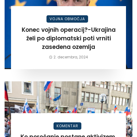
VOJNA OBMOČJA
Konec vojnih operacij?-Ukrajina
želi po diplomatski poti vrniti
zasedena ozemlja
2. decembra, 2024
KOMENTAR
Ko poročanje postane aktivizem.