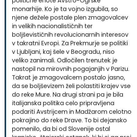
politične enote Avstro-Ogrske
monarhije. Ko je ta vojno izgubila, so
njene dežele postale plen zmagovalcev
in velikih nacionalističnih ter
boljševističnih revolucionarnih interesov
v takratni Evropi. Za Prekmurje se politiki
v Ljubljani, kaj šele v Beogradu, niso
veliko zanimali. Odločilen trenutek je
nastopil na mirovnih pogajanjih v Parizu.
Takrat je zmagovalcem postalo jasno,
da se boljševizem želi polastiti krajev vse
do reke Mure. Na drugi strani pa je bila
italijanska politika celo pripravljena
podariti Avstrijcem in Madžarom celotno
pokrajino do reke Drave. To bi dejansko
pomenilo, da bi od Slovenije ostal