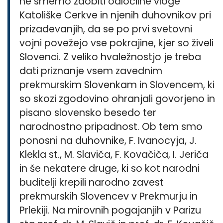
ne smemo zaobiti odločilne vloge
Katoliške Cerkve in njenih duhovnikov pri
prizadevanjih, da se po prvi svetovni
vojni povežejo vse pokrajine, kjer so živeli
Slovenci. Z veliko hvaležnostjo je treba
dati priznanje vsem zavednim
prekmurskim Slovenkam in Slovencem, ki
so skozi zgodovino ohranjali govorjeno in
pisano slovensko besedo ter
narodnostno pripadnost. Ob tem smo
ponosni na duhovnike, F. Ivanocyja, J.
Klekla st., M. Slaviča, F. Kovačiča, I. Jeriča
in še nekatere druge, ki so kot narodni
buditelji krepili narodno zavest
prekmurskih Slovencev v Prekmurju in
Prlekiji. Na mirovnih pogajanjih v Parizu