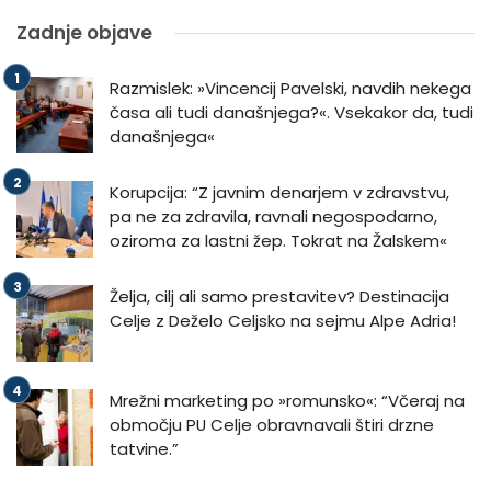
Zadnje objave
Razmislek: »Vincencij Pavelski, navdih nekega
časa ali tudi današnjega?«. Vsekakor da, tudi
današnjega«
Korupcija: “Z javnim denarjem v zdravstvu,
pa ne za zdravila, ravnali negospodarno,
oziroma za lastni žep. Tokrat na Žalskem«
Želja, cilj ali samo prestavitev? Destinacija
Celje z Deželo Celjsko na sejmu Alpe Adria!
Mrežni marketing po »romunsko«: “Včeraj na
območju PU Celje obravnavali štiri drzne
tatvine.”