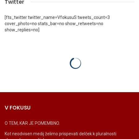
Twitter
[fts_twitter twitter_name=VfokusuS tweets_count=3
cover_photo=no stats_bar=no show_retweets=no
show_replies=no]
V FOKUSU
O TEM, KAR JE POMEMBNO.
Kot neodvisen medij želimo prispevati delček k pluralnosti