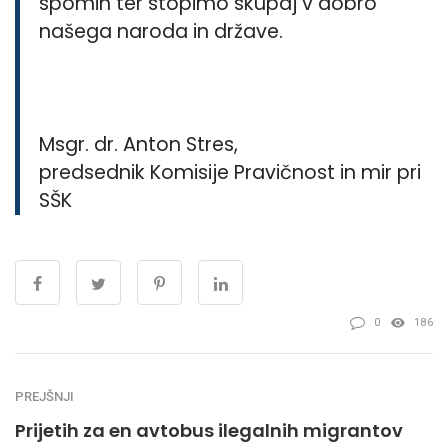
spomin ter stopimo skupaj v dobro
našega naroda in države.
Msgr. dr. Anton Stres,
predsednik Komisije Pravičnost in mir pri
SŠK
0
186
PREJŠNJI
Prijetih za en avtobus ilegalnih migrantov