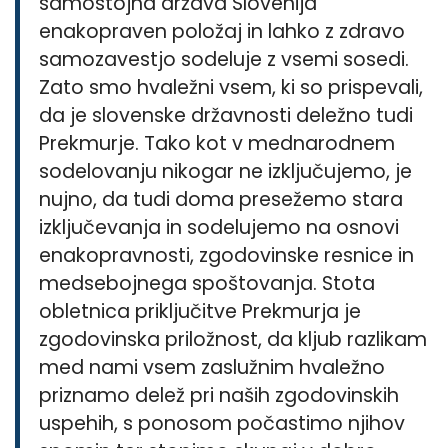
samostojna država Slovenija
enakopraven položaj in lahko z zdravo
samozavestjo sodeluje z vsemi sosedi.
Zato smo hvaležni vsem, ki so prispevali,
da je slovenske državnosti deležno tudi
Prekmurje. Tako kot v mednarodnem
sodelovanju nikogar ne izključujemo, je
nujno, da tudi doma presežemo stara
izključevanja in sodelujemo na osnovi
enakopravnosti, zgodovinske resnice in
medsebojnega spoštovanja. Stota
obletnica priključitve Prekmurja je
zgodovinska priložnost, da kljub razlikam
med nami vsem zaslužnim hvaležno
priznamo delež pri naših zgodovinskih
uspehih, s ponosom počastimo njihov