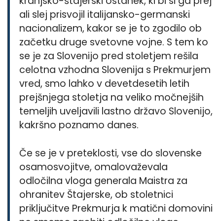
kranjsko-štajerski ostanek, ki bi si ga prej
ali slej prisvojil italijansko-germanski
nacionalizem, kakor se je to zgodilo ob
začetku druge svetovne vojne. S tem ko
se je za Slovenijo pred stoletjem rešila
celotna vzhodna Slovenija s Prekmurjem
vred, smo lahko v devetdesetih letih
prejšnjega stoletja na veliko močnejših
temeljih uveljavili lastno državo Slovenijo,
kakršno poznamo danes.
Če se je v preteklosti, vse do slovenske
osamosvojitve, omalovaževala
odločilna vloga generala Maistra za
ohranitev Štajerske, ob stoletnici
priključitve Prekmurja k matični domovini