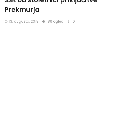
SŠK ob stoletnici priključitve
Prekmurja
13. avgusta, 2019
186 ogledi
0