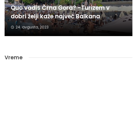
Quo vadis Črna Gora? -Turizem v
dobri želji kaže največ Balkana
24. avgusta, 2023
Vreme