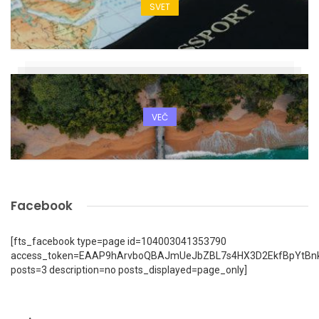
SVET
VEČ
Facebook
[fts_facebook type=page id=104003041353790
access_token=EAAP9hArvboQBAJmUeJbZBL7s4HX3D2EkfBpYtBn
posts=3 description=no posts_displayed=page_only]