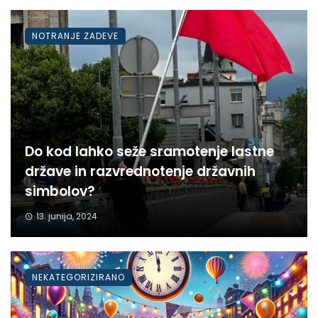
NOTRANJE ZADEVE
Do kod lahko seže sramotenje lastne
države in razvrednotenje državnih
simbolov?
13. junija, 2024
NEKATEGORIZIRANO