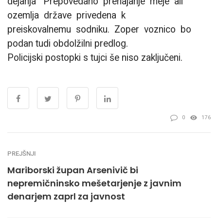
dejanja Prepovedano prehajanje meje ali
ozemlja države privedena k
preiskovalnemu sodniku. Zoper voznico bo
podan tudi obdolžilni predlog.
Policijski postopki s tujci še niso zaključeni.
0
176
PREJŠNJI
Mariborski župan Arsenivič bi
nepremičninsko mešetarjenje z javnim
denarjem zaprl za javnost