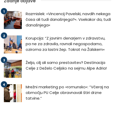
Zadnje objave
Razmislek: »Vincencij Pavelski, navdih nekega
časa ali tudi današnjega?«. Vsekakor da, tudi
današnjega«
Korupcija: “Z javnim denarjem v zdravstvu,
pa ne za zdravila, ravnali negospodarno,
oziroma za lastni žep. Tokrat na Žalskem«
Želja, cilj ali samo prestavitev? Destinacija
Celje z Deželo Celjsko na sejmu Alpe Adria!
Mrežni marketing po »romunsko«: “Včeraj na
območju PU Celje obravnavali štiri drzne
tatvine.”