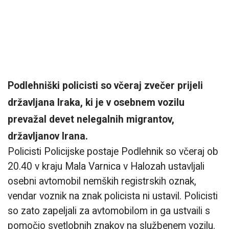
Podlehniški policisti so včeraj zvečer prijeli
državljana Iraka, ki je v osebnem vozilu
prevažal devet nelegalnih migrantov,
državljanov Irana.
Policisti Policijske postaje Podlehnik so včeraj ob
20.40 v kraju Mala Varnica v Halozah ustavljali
osebni avtomobil nemških registrskih oznak,
vendar voznik na znak policista ni ustavil. Policisti
so zato zapeljali za avtomobilom in ga ustvaili s
pomočjo svetlobnih znakov na službenem vozilu.