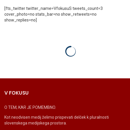
[fts_twitter twitter_name=VfokusuS tweets_count=3
cover_photo=no stats_bar=no show_retweets=no
show_replies=no]
V FOKUSU
O TEM, KAR JE POMEMBNO.
Kot neodvisen medij želimo prispevati delček k pluralnosti
slovenskega medijskega prostora.
_______________________