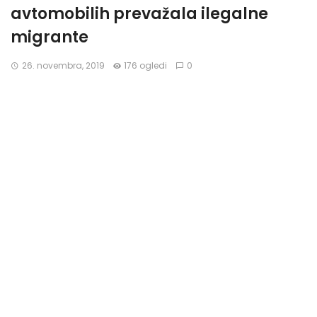
avtomobilih prevažala ilegalne
migrante
26. novembra, 2019
176 ogledi
0