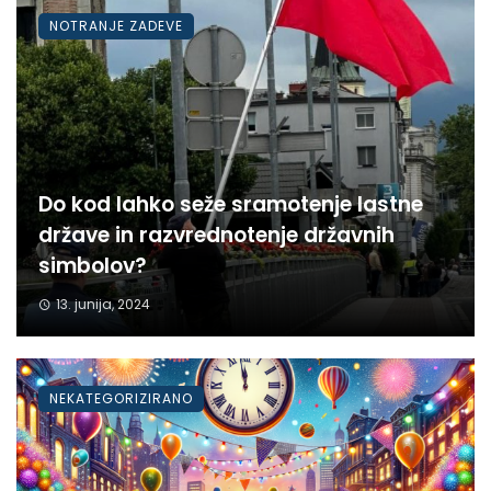
NOTRANJE ZADEVE
Do kod lahko seže sramotenje lastne
države in razvrednotenje državnih
simbolov?
13. junija, 2024
NEKATEGORIZIRANO