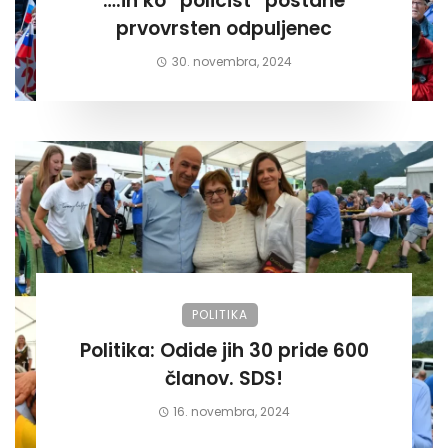
….in ko “policist” postane
prvovrsten odpuljenec
30. novembra, 2024
POLITIKA
Politika: Odide jih 30 pride 600
članov. SDS!
16. novembra, 2024