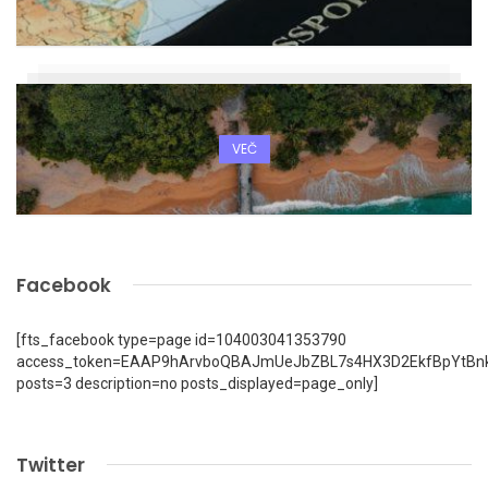
VEČ
Facebook
[fts_facebook type=page id=104003041353790
access_token=EAAP9hArvboQBAJmUeJbZBL7s4HX3D2EkfBpYtBn
posts=3 description=no posts_displayed=page_only]
Twitter