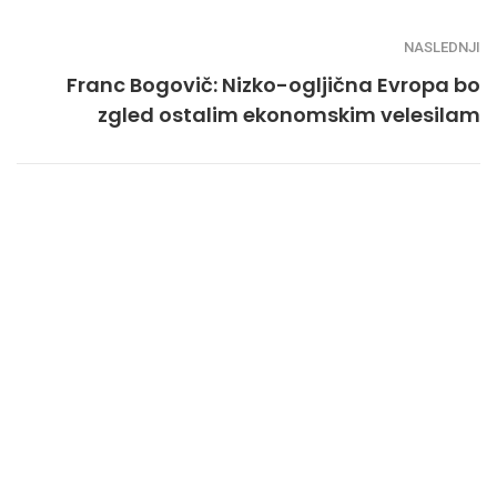
NASLEDNJI
Franc Bogovič: Nizko-ogljična Evropa bo
zgled ostalim ekonomskim velesilam