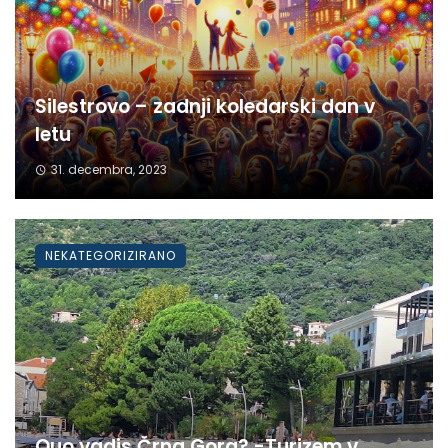
Silestrovo – zadnji koledarski dan v
letu
31. decembra, 2023
NEKATEGORIZIRANO
Quo vadis Črna Gora? -Turizem v