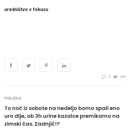
uredništvo v fokusu
0
285
PREJŠNJI
To noč iz sobote na nedeljo bomo spali eno
uro dlje, ob 3h urine kazalce premikamo na
zimski čas. Zadnjič!?