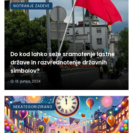
NOTRANJE ZADEVE
Do kod lahko seže sramotenje lastne
države in razvrednotenje državnih
simbolov?
13. junija, 2024
NEKATEGORIZIRANO