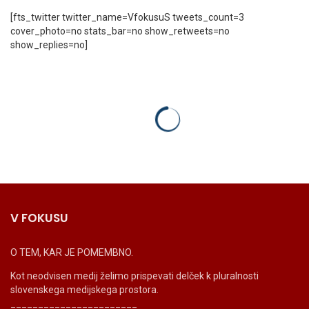
[fts_twitter twitter_name=VfokusuS tweets_count=3
cover_photo=no stats_bar=no show_retweets=no
show_replies=no]
V FOKUSU
O TEM, KAR JE POMEMBNO.
Kot neodvisen medij želimo prispevati delček k pluralnosti
slovenskega medijskega prostora.
_______________________