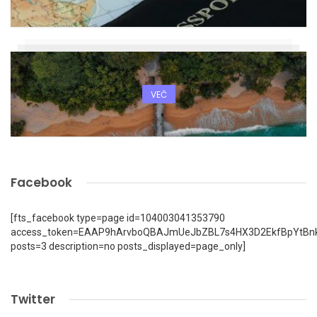
VEČ
Facebook
[fts_facebook type=page id=104003041353790
access_token=EAAP9hArvboQBAJmUeJbZBL7s4HX3D2EkfBpYtBn
posts=3 description=no posts_displayed=page_only]
Twitter