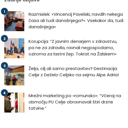
Razmislek: »Vincencij Pavelski, navdih nekega
časa ali tudi današnjega?«. Vsekakor da, tudi
današnjega«
Korupcija: “Z javnim denarjem v zdravstvu,
pa ne za zdravila, ravnali negospodarno,
oziroma za lastni žep. Tokrat na Žalskem«
Želja, cilj ali samo prestavitev? Destinacija
Celje z Deželo Celjsko na sejmu Alpe Adria!
Mrežni marketing po »romunsko«: “Včeraj na
območju PU Celje obravnavali štiri drzne
tatvine.”