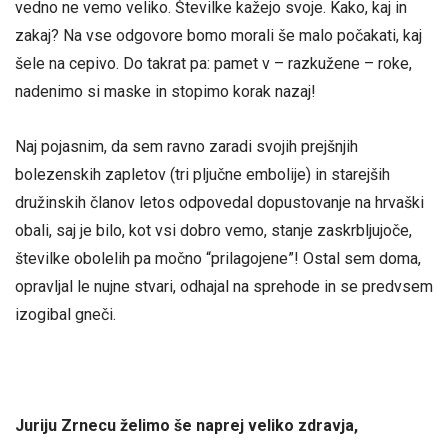
vedno ne vemo veliko. Številke kažejo svoje. Kako, kaj in
zakaj? Na vse odgovore bomo morali še malo počakati, kaj
šele na cepivo. Do takrat pa: pamet v – razkužene – roke,
nadenimo si maske in stopimo korak nazaj!
Naj pojasnim, da sem ravno zaradi svojih prejšnjih
bolezenskih zapletov (tri pljučne embolije) in starejših
družinskih članov letos odpovedal dopustovanje na hrvaški
obali, saj je bilo, kot vsi dobro vemo, stanje zaskrbljujoče,
številke obolelih pa močno “prilagojene”! Ostal sem doma,
opravljal le nujne stvari, odhajal na sprehode in se predvsem
izogibal gneči.
Juriju Zrnecu želimo še naprej veliko zdravja,