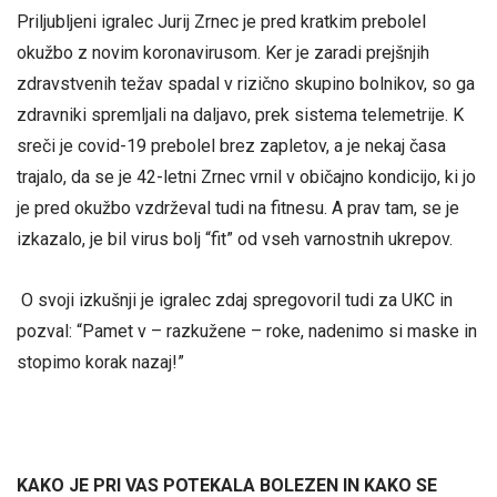
Priljubljeni igralec Jurij Zrnec je pred kratkim prebolel
okužbo z novim koronavirusom. Ker je zaradi prejšnjih
zdravstvenih težav spadal v rizično skupino bolnikov, so ga
zdravniki spremljali na daljavo, prek sistema telemetrije. K
sreči je covid-19 prebolel brez zapletov, a je nekaj časa
trajalo, da se je 42-letni Zrnec vrnil v običajno kondicijo, ki jo
je pred okužbo vzdrževal tudi na fitnesu. A prav tam, se je
izkazalo, je bil virus bolj “fit” od vseh varnostnih ukrepov.
O svoji izkušnji je igralec zdaj spregovoril tudi za UKC in
pozval: “Pamet v – razkužene – roke, nadenimo si maske in
stopimo korak nazaj!”
KAKO JE PRI VAS POTEKALA BOLEZEN IN KAKO SE