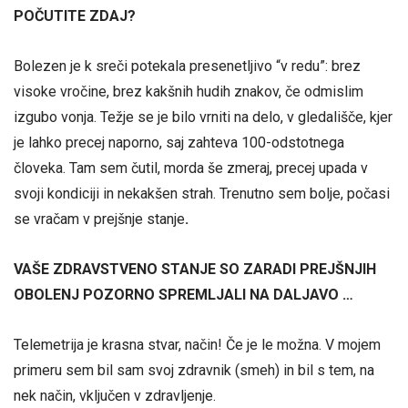
POČUTITE ZDAJ?
Bolezen je k sreči potekala presenetljivo “v redu”: brez
visoke vročine, brez kakšnih hudih znakov, če odmislim
izgubo vonja. Težje se je bilo vrniti na delo, v gledališče, kjer
je lahko precej naporno, saj zahteva 100-odstotnega
človeka. Tam sem čutil, morda še zmeraj, precej upada v
svoji kondiciji in nekakšen strah. Trenutno sem bolje, počasi
se vračam v prejšnje stanje
.
VAŠE ZDRAVSTVENO STANJE SO ZARADI PREJŠNJIH
OBOLENJ POZORNO SPREMLJALI NA DALJAVO …
Telemetrija je krasna stvar, način! Če je le možna. V mojem
primeru sem bil sam svoj zdravnik (smeh) in bil s tem, na
nek način, vključen v zdravljenje.