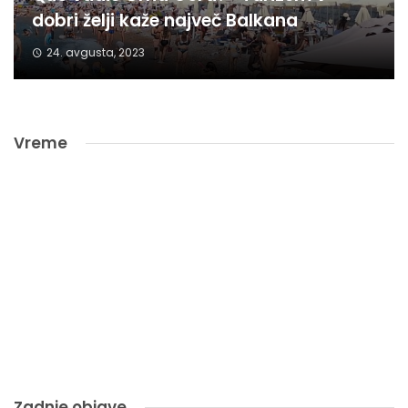
dobri želji kaže največ Balkana
24. avgusta, 2023
Vreme
Zadnje objave