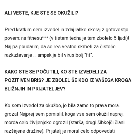
ALI VESTE, KJE STE SE OKUŽILI?
Pred kratkim sem izvedel in zdaj lahko skoraj z gotovostjo
povem: na fitnesu*** (v tistem tednu je tam zbolelo 5 ljudi)!
Naj pa poudarim, da so res vestno skrbeli za čistočo,
razkuževanje … ampak je bil virus bolj “fit”.
KAKO STE SE POČUTILI, KO STE IZVEDELI ZA
POZITIVEN BRIS? JE ZBOLEL ŠE KDO IZ VAŠEGA KROGA
BLIŽNJIH IN PRIJATELJEV?
Ko sem izvedel za okužbo, je bila zame to prava mora,
groza! Najprej sem pomislil, koga vse sem okužil naprej,
morda celo življenjsko ogrozil (starša, drugi šibkejši člani
razširjene družine). Prijatelj je moral celo odpovedati