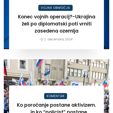
VOJNA OBMOČJA
Konec vojnih operacij?-Ukrajina
želi po diplomatski poti vrniti
zasedena ozemlja
2. decembra, 2024
KOMENTAR
Ko poročanje postane aktivizem.
….in ko “policist” postane