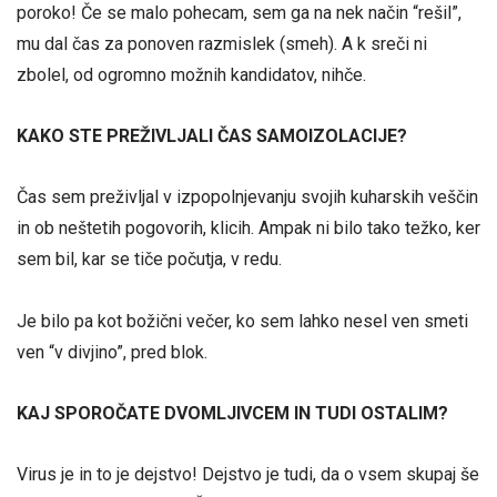
poroko! Če se malo pohecam, sem ga na nek način “rešil”,
mu dal čas za ponoven razmislek (smeh). A k sreči ni
zbolel, od ogromno možnih kandidatov, nihče.
KAKO STE PREŽIVLJALI ČAS SAMOIZOLACIJE?
Čas sem preživljal v izpopolnjevanju svojih kuharskih veščin
in ob neštetih pogovorih, klicih. Ampak ni bilo tako težko, ker
sem bil, kar se tiče počutja, v redu.
Je bilo pa kot božični večer, ko sem lahko nesel ven smeti
ven “v divjino”, pred blok.
KAJ SPOROČATE DVOMLJIVCEM IN TUDI OSTALIM?
Virus je in to je dejstvo! Dejstvo je tudi, da o vsem skupaj še