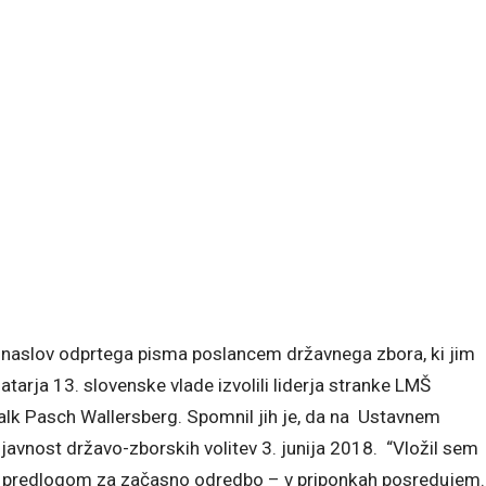
 je naslov odprtega pisma poslancem državnega zbora, ki jim
atarja 13. slovenske vlade izvolili liderja stranke LMŠ
alk Pasch Wallersberg. Spomnil jih je, da na Ustavnem
avnost državo-zborskih volitev 3. junija 2018. “Vložil sem
 s predlogom za začasno odredbo – v priponkah posredujem.