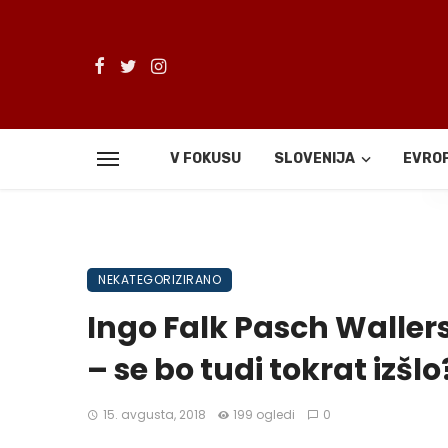
V FOKUSU
SLOVENIJA
EVRO
De
NEKATEGORIZIRANO
Ingo Falk Pasch Wallers
– se bo tudi tokrat izšlo
15. avgusta, 2018
199 ogledi
0