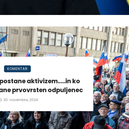
KOMENTAR
postane aktivizem.….in ko
tane prvovrsten odpuljenec
30. novembra, 2024