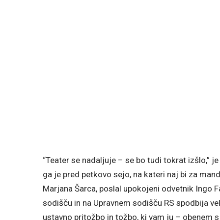
“Teater se nadaljuje – se bo tudi tokrat izšlo,”
ga je pred petkovo sejo, na kateri naj bi za mand
Marjana Šarca, poslal upokojeni odvetnik Ingo F
sodišču in na Upravnem sodišču RS spodbija velj
ustavno pritožbo in tožbo, ki vam ju – obenem