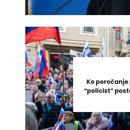
Ko poročanje 
“policist” pos