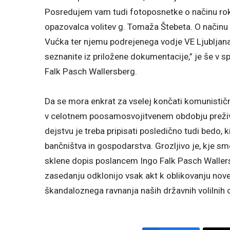
Posredujem vam tudi fotoposnetke o načinu rok
opazovalca volitev g. Tomaža Štebeta. O načinu 
Vućka ter njemu podrejenega vodje VE Ljubljana 
seznanite iz priložene dokumentacije,” je še v
Falk Pasch Wallersberg.
Da se mora enkrat za vselej končati komunistično 
v celotnem poosamosvojitvenem obdobju preživl
dejstvu je treba pripisati posledično tudi bedo, k
bančništva in gospodarstva. Grozljivo je, kje sm
sklene dopis poslancem Ingo Falk Pasch Waller
zasedanju odklonijo vsak akt k oblikovanju nove
škandaloznega ravnanja naših državnih volilnih