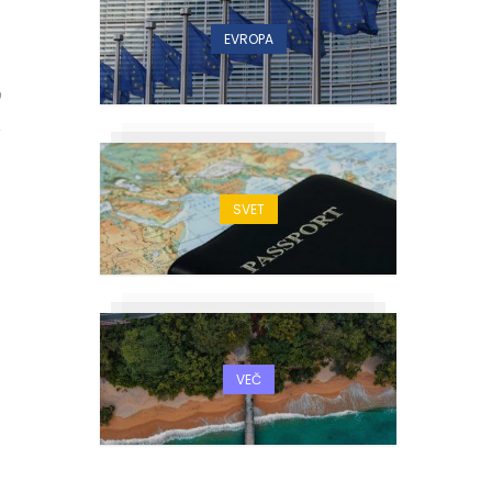
EVROPA
9
SVET
VEČ