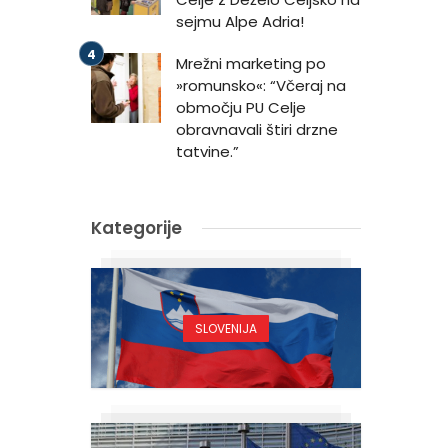
sejmu Alpe Adria!
Mrežni marketing po
»romunsko«: “Včeraj na
območju PU Celje
obravnavali štiri drzne
tatvine.”
Kategorije
SLOVENIJA