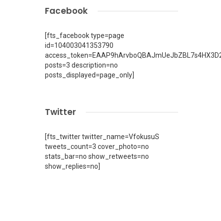
Facebook
[fts_facebook type=page
id=104003041353790
access_token=EAAP9hArvboQBAJmUeJbZBL7s4HX3D2
posts=3 description=no
posts_displayed=page_only]
Twitter
[fts_twitter twitter_name=VfokusuS
tweets_count=3 cover_photo=no
stats_bar=no show_retweets=no
show_replies=no]