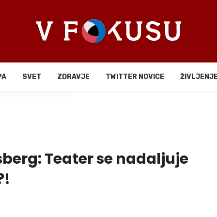
PA
SVET
ZDRAVJE
TWITTER NOVICE
ŽIVLJENJ
li
berg: Teater se nadaljuje
?!