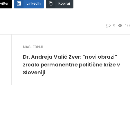
witter
LinkedIn
Kopiraj
0
19
NASLEDNJI
Dr. Andreja Valič Zver: “novi obrazi”
zrcalo permanentne politične krize v
Sloveniji