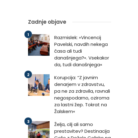
Zadnje objave
Razmislek: »Vincencij
Pavelski, navdih nekega
časa ali tudi
današnjega?«. Vsekakor
da, tudi današnjega«
Korupcija: “Z javnim
denarjem v zdravstvu,
pa ne za zdravila, ravnali
negospodarno, oziroma
za lastni žep. Tokrat na
Žalskem«
Želja, cilj ali samo
prestavitev? Destinacija
Celje z Deželo Celjsko na