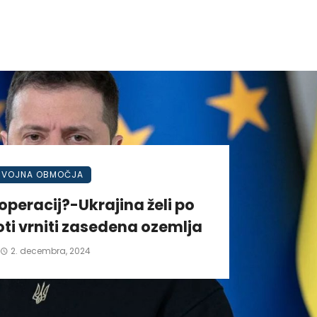
VOJNA OBMOČJA
operacij?-Ukrajina želi po
ti vrniti zasedena ozemlja
2. decembra, 2024