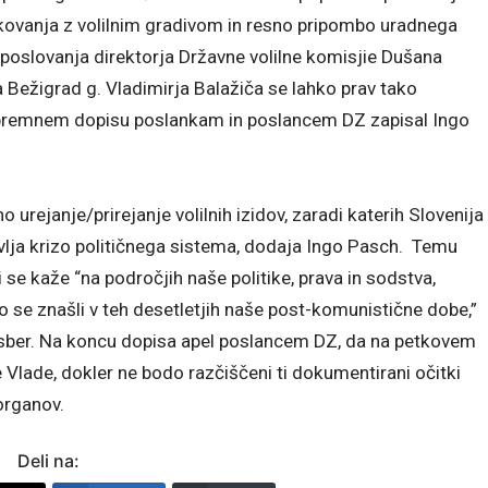
ovanja z volilnim gradivom in resno pripombo uradnega
poslovanja direktorja Državne volilne komisjie Dušana
Bežigrad g. Vladimirja Balažiča se lahko prav tako
 spremnem dopisu poslankam in poslancem DZ zapisal Ingo
urejanje/prirejanje volilnih izidov, zaradi katerih Slovenija
ja krizo političnega sistema, dodaja Ingo Pasch. Temu
i se kaže “na področjih naše politike, prava in sodstva,
o se znašli v teh desetletjih naše post-komunistične dobe,”
sber. Na koncu dopisa apel poslancem DZ, da na petkovem
 Vlade, dokler ne bodo razčiščeni ti dokumentirani očitki
 organov.
Deli na: