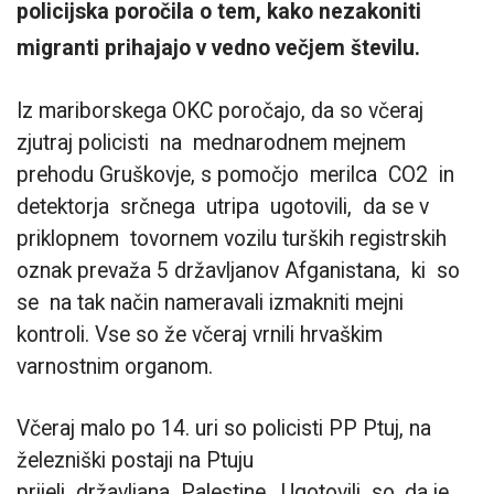
policijska poročila o tem, kako nezakoniti
migranti prihajajo v vedno večjem številu.
Iz mariborskega OKC poročajo, da so včeraj
zjutraj policisti na mednarodnem mejnem
prehodu Gruškovje, s pomočjo merilca CO2 in
detektorja srčnega utripa ugotovili, da se v
priklopnem tovornem vozilu turških registrskih
oznak prevaža 5 državljanov Afganistana, ki so
se na tak način nameravali izmakniti mejni
kontroli. Vse so že včeraj vrnili hrvaškim
varnostnim organom.
Včeraj malo po 14. uri so policisti PP Ptuj, na
železniški postaji na Ptuju
prijeli državljana Palestine. Ugotovili so, da je