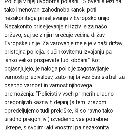
Policija v njej uvodoma pojasni: “Slovenija leži na
tako imenovani zahodnobalkanski poti
nezakonitega priseljevanja v Evropsko unijo.
Nezakonito priseljevanje ni izziv le za našo
državo, saj se z njim srečuje večina držav
Evropske unije. Za varovanje meje je v naši državi
pristojna policija, k učinkovitemu izvajanju pa
lahko veliko prispevate tudi občani.” Kot
pojasnjujejo, je naloga policije zagotavljanje
varnosti prebivalcev, zato naj bi ves čas skrbeli za
osebno varnost in varnost njihovega
premoženja: “Policisti v vseh primerih uradno
pregonljivih kaznivih dejanj (s tem izrazom
opredeljujemo tudi prekrške, ki so ravno tako
uradno pregonljivi) izvedemo vse potrebne
ukrepe, s svojimi aktivnostmi pa nezakonita