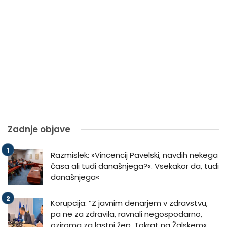
Zadnje objave
Razmislek: »Vincencij Pavelski, navdih nekega
časa ali tudi današnjega?«. Vsekakor da, tudi
današnjega«
Korupcija: “Z javnim denarjem v zdravstvu,
pa ne za zdravila, ravnali negospodarno,
oziroma za lastni žep. Tokrat na Žalskem«