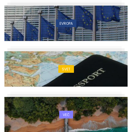
EVROPA
SVET
VEČ