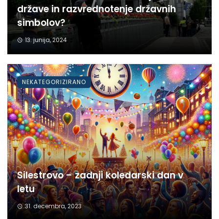
države in razvrednotenje državnih
simbolov?
13. junija, 2024
NEKATEGORIZIRANO
Silestrovo – zadnji koledarski dan v
letu
31. decembra, 2023