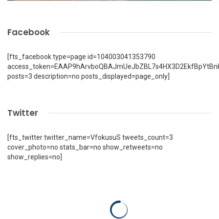
Facebook
[fts_facebook type=page id=104003041353790
access_token=EAAP9hArvboQBAJmUeJbZBL7s4HX3D2EkfBpYtBn
posts=3 description=no posts_displayed=page_only]
Twitter
[fts_twitter twitter_name=VfokusuS tweets_count=3
cover_photo=no stats_bar=no show_retweets=no
show_replies=no]