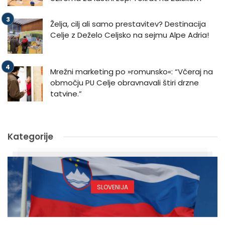
Želja, cilj ali samo prestavitev? Destinacija
Celje z Deželo Celjsko na sejmu Alpe Adria!
Mrežni marketing po »romunsko«: “Včeraj na
območju PU Celje obravnavali štiri drzne
tatvine.”
Kategorije
SLOVENIJA