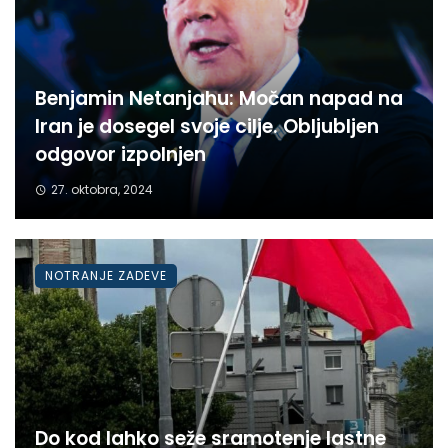
Benjamin Netanjahu: Močan napad na
Iran je dosegel svoje cilje. Obljubljen
odgovor izpolnjen
27. oktobra, 2024
NOTRANJE ZADEVE
Do kod lahko seže sramotenje lastne