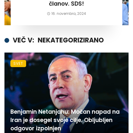
članov. SDS!
16. novembra, 2024
VEČ V:
NEKATEGORIZIRANO
SVET
Benjamin Netanjahu: Močan napad na
Iran je dosegel svoje cilje. Obljubljen
odgovor izpolnjen