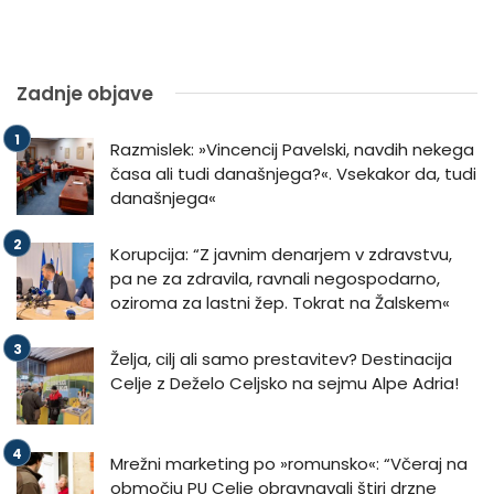
Zadnje objave
Razmislek: »Vincencij Pavelski, navdih nekega
časa ali tudi današnjega?«. Vsekakor da, tudi
današnjega«
Korupcija: “Z javnim denarjem v zdravstvu,
pa ne za zdravila, ravnali negospodarno,
oziroma za lastni žep. Tokrat na Žalskem«
Želja, cilj ali samo prestavitev? Destinacija
Celje z Deželo Celjsko na sejmu Alpe Adria!
Mrežni marketing po »romunsko«: “Včeraj na
območju PU Celje obravnavali štiri drzne