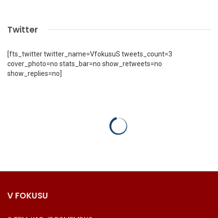
Twitter
[fts_twitter twitter_name=VfokusuS tweets_count=3
cover_photo=no stats_bar=no show_retweets=no
show_replies=no]
V FOKUSU