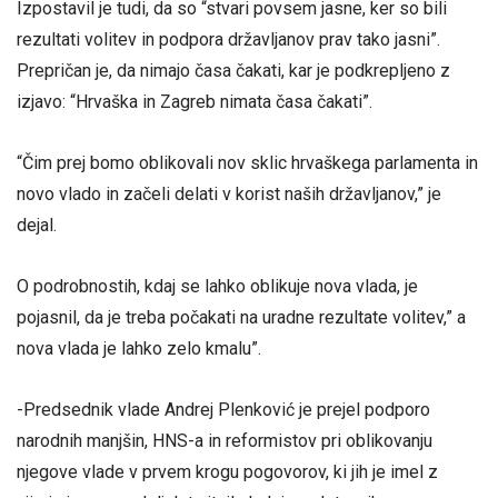
Izpostavil je tudi, da so “stvari povsem jasne, ker so bili
rezultati volitev in podpora državljanov prav tako jasni”.
Prepričan je, da nimajo časa čakati, kar je podkrepljeno z
izjavo: “Hrvaška in Zagreb nimata časa čakati”.
“Čim prej bomo oblikovali nov sklic hrvaškega parlamenta in
novo vlado in začeli delati v korist naših državljanov,” je
dejal.
O podrobnostih, kdaj se lahko oblikuje nova vlada, je
pojasnil, da je treba počakati na uradne rezultate volitev,” a
nova vlada je lahko zelo kmalu”.
-Predsednik vlade Andrej Plenković je prejel podporo
narodnih manjšin, HNS-a in reformistov pri oblikovanju
njegove vlade v prvem krogu pogovorov, ki jih je imel z