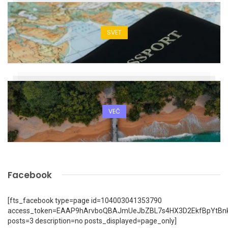
SVET
VEČ
Facebook
[fts_facebook type=page id=104003041353790
access_token=EAAP9hArvboQBAJmUeJbZBL7s4HX3D2EkfBpYtBn
posts=3 description=no posts_displayed=page_only]