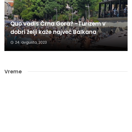
Quo vadis Črna Gora? -Turizem v
dobri želji kaže največ Balkana
24. avgusta, 2023
Vreme