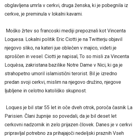
obglavljena umrla v cerkvi, druga ženska, ki je pobegnila iz
cerkve, je preminula v lokalni kavarni.
Moško žrtev so francoski mediji prepoznali kot Vincenta
Loquesa. Lokalni politik Eric Ciotti je na Twitterju objavil
njegovo sliko, na kateri jue oblečen v majico, videti je
sproščen in vesel. Ciotti je napisal, To so misli za Vincenta
Loquèsa, zakristana bazilike Notre Dame v Nici, ki ga je
strahopetno umoril islamistični terorist. Bil je izredno
predan svoji cerkvi, mislim na njegovo družino, njegove
ljubljene in celotno katoliško skupnost.
Loques je bil star 55 let in oče dveh otrok, poroča časnik La
Parisien. Člani župnije so povedali, da je bil deset let
cerkovni nadzornik in zelo prijazen človek. Danes je v cerkvi
pripravljal potrebno za prihajajoči nedeljski praznih Vseh