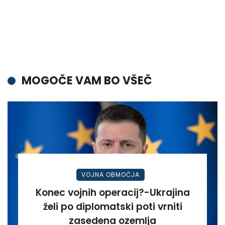
MOGOČE VAM BO VŠEČ
VOJNA OBMOČJA
Konec vojnih operacij?-Ukrajina
želi po diplomatski poti vrniti
zasedena ozemlja