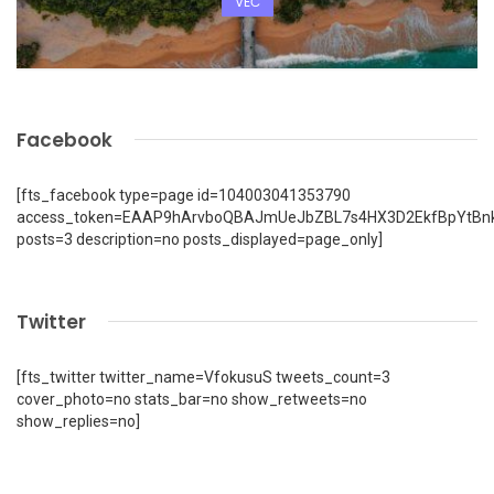
VEČ
Facebook
[fts_facebook type=page id=104003041353790
access_token=EAAP9hArvboQBAJmUeJbZBL7s4HX3D2EkfBpYtBn
posts=3 description=no posts_displayed=page_only]
Twitter
[fts_twitter twitter_name=VfokusuS tweets_count=3
cover_photo=no stats_bar=no show_retweets=no
show_replies=no]