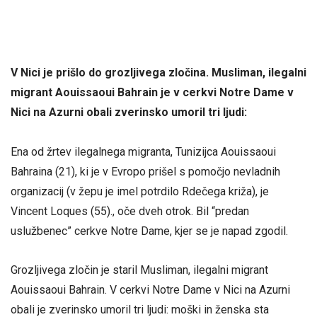
V Nici je prišlo do grozljivega zločina. Musliman, ilegalni
migrant Aouissaoui Bahrain je v cerkvi Notre Dame v
Nici na Azurni obali zverinsko umoril tri ljudi:
Ena od žrtev ilegalnega migranta, Tunizijca Aouissaoui
Bahraina (21), ki je v Evropo prišel s pomočjo nevladnih
organizacij (v žepu je imel potrdilo Rdečega križa), je
Vincent Loques (55)., oče dveh otrok. Bil “predan
uslužbenec” cerkve Notre Dame, kjer se je napad zgodil.
Grozljivega zločin je staril Musliman, ilegalni migrant
Aouissaoui Bahrain. V cerkvi Notre Dame v Nici na Azurni
obali je zverinsko umoril tri ljudi: moški in ženska sta