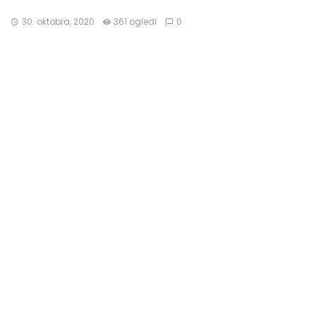
30. oktobra, 2020
361 ogledi
0