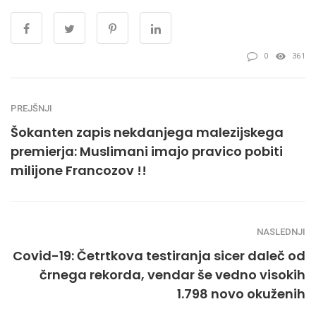
0
361
PREJŠNJI
Šokanten zapis nekdanjega malezijskega
premierja: Muslimani imajo pravico pobiti
milijone Francozov !!
NASLEDNJI
Covid-19: Četrtkova testiranja sicer daleč od
črnega rekorda, vendar še vedno visokih
1.798 novo okuženih