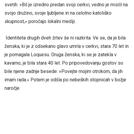
svetih. »Bil je izredno predan svoji cerkvi, vedno je mislil na
svojo družino, svoje ljubljene in na celotno katoliško
skupnost,« poročajo lokalni mediji.
Identiteta drugih dveh žrtev še ni razkrita. Ve se, da je bila
ženska, ki je z odsekano glavo umrla v cerkvi, stara 70 let in
je pomagala Loquesu. Druga ženska, ki se je zatekla v
kavarno, je bila stara 40 let. Po pripovedovanju gostov so
bile njene zadnje besede: »Povejte mojim otrokom, da jih
imam rada.« Potem je odšla po nebeških stopnicah v božje
naročje.