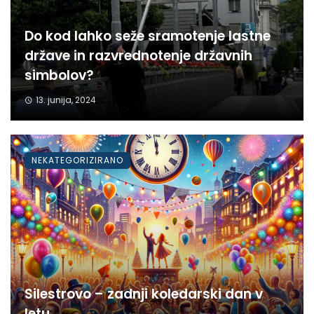
Do kod lahko seže sramotenje lastne
države in razvrednotenje državnih
simbolov?
13. junija, 2024
NEKATEGORIZIRANO
Silestrovo – zadnji koledarski dan v
letu