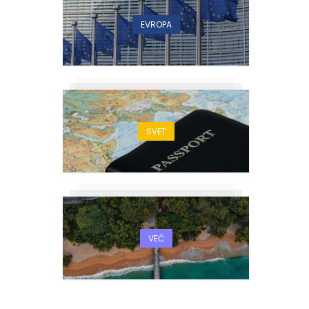
EVROPA
SVET
VEČ