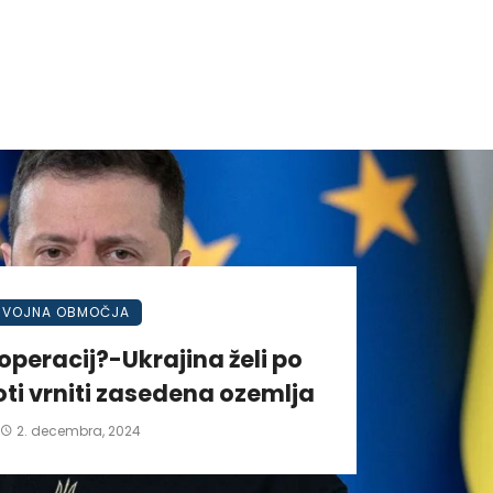
VOJNA OBMOČJA
operacij?-Ukrajina želi po
ti vrniti zasedena ozemlja
2. decembra, 2024