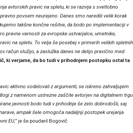
ja avtorskih pravic na spletu, ki se razvija s svetlobno
je pravno povsem neurejeno. Danes smo naredili velik korak
ikujemo takšne končne rešitve, da bodo po implementaciji v
o pravne varnosti za evropske ustvarjalce, umetnike,
avic na spletu. To velja še posebej v primerih velikih spletnih
jihov račun služijo, a zaslužka danes ne delijo pravično med
č, ki verjame, da bo tudi v prihodnjem postopku ostal ta
a.
ravic aktivno sodelovali z argumenti, se iskreno zahvaljujem
dlogi z namenom ustrezne zaščite avtorjev na digitalnem trgu
sirane javnosti bodo tudi v prihodnje še zelo dobrodošli, saj
narave, ampak šele omogoča nadaljnji postopek urejanja
vni EU,”
je še poudaril Bogovič