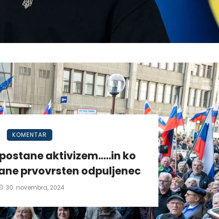
KOMENTAR
postane aktivizem.….in ko
tane prvovrsten odpuljenec
30. novembra, 2024