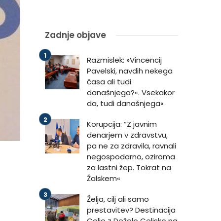
Zadnje objave
Razmislek: »Vincencij
Pavelski, navdih nekega
časa ali tudi
današnjega?«. Vsekakor
da, tudi današnjega«
Korupcija: “Z javnim
denarjem v zdravstvu,
pa ne za zdravila, ravnali
negospodarno, oziroma
za lastni žep. Tokrat na
Žalskem«
Želja, cilj ali samo
prestavitev? Destinacija
Celje z Deželo Celjsko na