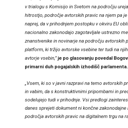
v trialogu s Komisijo in Svetom na področju urejan
hitrostjo, področje avtorskih pravic na njem pa 
naprej, da v prihodnjem postopku v okviru EU obl
nacionalno zakonodajo zagotavljale ustrezno mer
znanstvenike in novinarje na področju avtorskih pr
platform, ki tržijo avtorske vsebine ter tudi na n
avtorje vsebin,”
je po glasovanju povedal Bogovi
primarni duh pogajalskih izhodišč parlament
„Vsem, ki so v javni razpravi na temo avtorskih p
in vabim, da s konstruktivnimi pripombami in pre
sodelujejo tudi v prihodnje. Vsi predlogi zaintere
danes sprejeti dokument ni končne zakonodajne 
področja avtorskih pravic na digitalnem trgu na ra