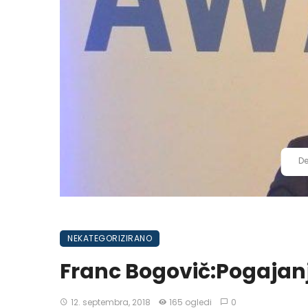
De
NEKATEGORIZIRANO
Franc Bogovič:Pogajanj
12. septembra, 2018
165 ogledi
0