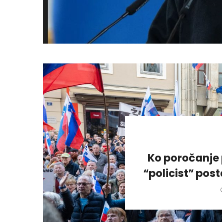
Ko poročanje 
“policist” pos