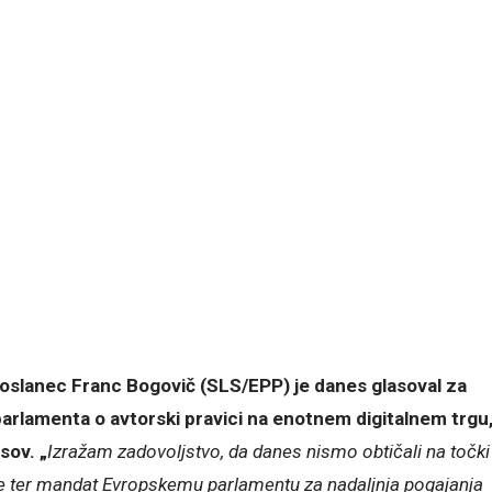
oslanec Franc Bogovič (SLS/EPP) je danes glasoval za
parlamenta o avtorski pravici na enotnem digitalnem trgu
sov. „
Izražam zadovoljstvo, da danes nismo obtičali na točki
ice ter mandat Evropskemu parlamentu za nadaljnja pogajanja