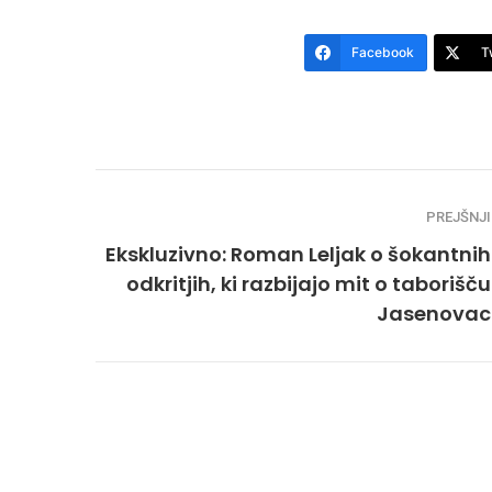
Facebook
T
PREJŠNJI
Ekskluzivno: Roman Leljak o šokantnih
odkritjih, ki razbijajo mit o taborišču
Jasenovac