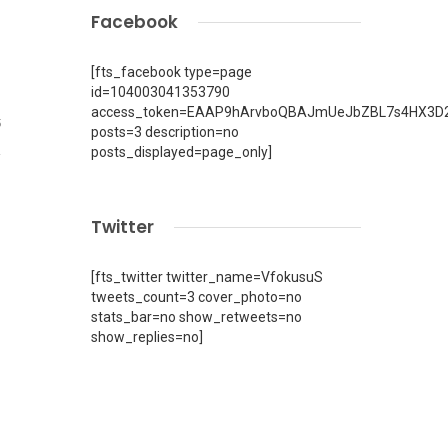
Facebook
[fts_facebook type=page
id=104003041353790
access_token=EAAP9hArvboQBAJmUeJbZBL7s4HX3D2
5
posts=3 description=no
posts_displayed=page_only]
Twitter
[fts_twitter twitter_name=VfokusuS
tweets_count=3 cover_photo=no
stats_bar=no show_retweets=no
show_replies=no]