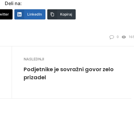
Deli na:
witter
LinkedIn
Kopiraj
0
16
NASLEDNJI
Podjetnike je sovražni govor zelo
prizadel