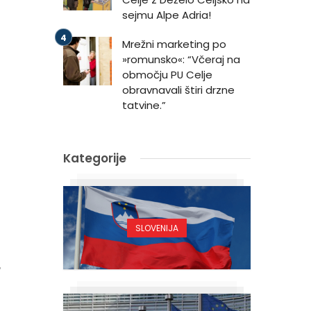
sejmu Alpe Adria!
Mrežni marketing po
»romunsko«: “Včeraj na
območju PU Celje
obravnavali štiri drzne
tatvine.”
Kategorije
SLOVENIJA
,