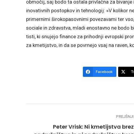
območij, saj bodo ta ostala privlačna za bivanje
inovativnih postopkov in tehnologij: »V kolikor n
primernimi širokopasovnimi povezavami ter vso, 
sociale in zdravstva, mladi enostavno ne bodo biv
tisti, ki snujejo finance za prihodnji evropski pro
za kmetijstvo, in da se povrnejo vsaj na raven, ko
Facebook
T
PREJŠNJI
Peter Vrisk: Ni kmetijstva brez