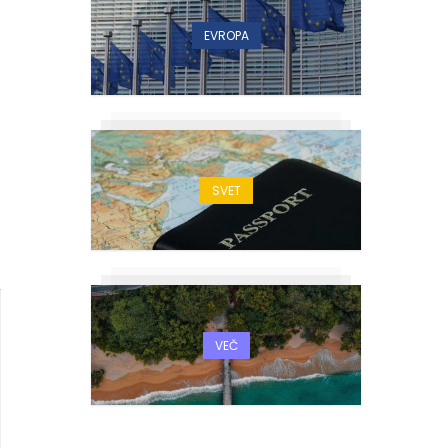
EVROPA
d
SVET
VEČ