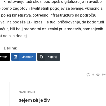
 in kmetovanje tudi skozi postopek digitalizacije in uvedbo
e bomo zagotovili kvalitetnih pogojev za bivanje, vključno s
poleg kmetijstva, potrebno infrastrukturo na področju
ali na podeželju.« Izrazil je tudi pričakovanje, da bodo tudi
račun, bili bolj radodarni oz. realni pri sredstvih, namenjenih
t so bila doslej.
Deli na:
witter
LinkedIn
Kopiraj
0
19
NASLEDNJI
Sejem bil je živ