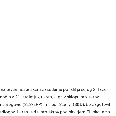
e na prvem jesenskem zasedanju potrdil predlog 2. faze
ja v 21. stoletju«, ukrep, ki ga v sklopu projektov
nc Bogovič (SLS/EPP) in Tibor Szanyi (S&D), bo zagotovil
edlogov. Ukrep je del projektov pod okvirjem EU akcije za