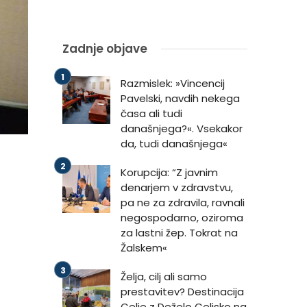
Zadnje objave
Razmislek: »Vincencij
Pavelski, navdih nekega
časa ali tudi
današnjega?«. Vsekakor
da, tudi današnjega«
Korupcija: “Z javnim
denarjem v zdravstvu,
pa ne za zdravila, ravnali
negospodarno, oziroma
za lastni žep. Tokrat na
Žalskem«
Želja, cilj ali samo
prestavitev? Destinacija
Celje z Deželo Celjsko na