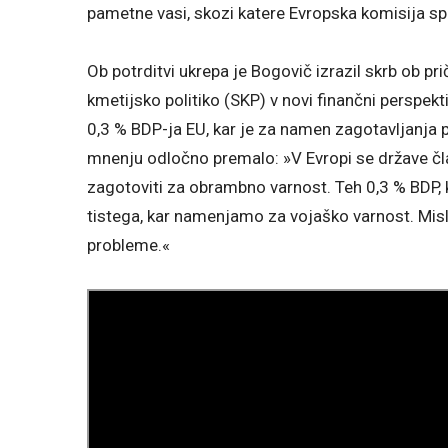
pametne vasi, skozi katere Evropska komisija sp
Ob potrditvi ukrepa je Bogovič izrazil skrb ob
kmetijsko politiko (SKP) v novi finančni perspe
0,3 % BDP-ja EU, kar je za namen zagotavljanja
mnenju odločno premalo: »V Evropi se države čla
zagotoviti za obrambno varnost. Teh 0,3 % BDP, 
tistega, kar namenjamo za vojaško varnost. Misli
probleme.«