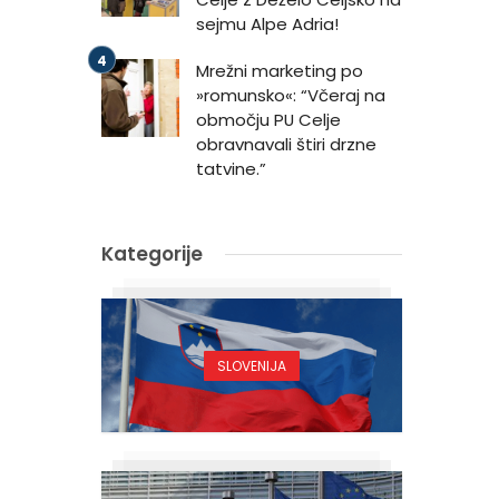
sejmu Alpe Adria!
Mrežni marketing po
»romunsko«: “Včeraj na
območju PU Celje
obravnavali štiri drzne
tatvine.”
Kategorije
SLOVENIJA