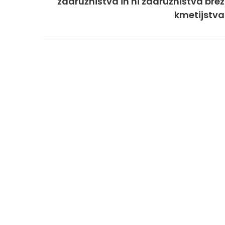
zadružništva in ni zadružništva brez
kmetijstva