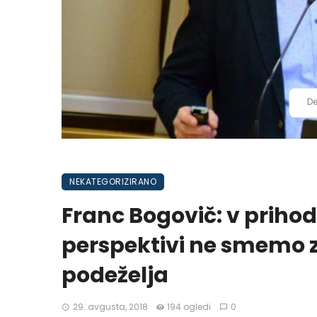
De
NEKATEGORIZIRANO
Franc Bogovič: v prihod
perspektivi ne smemo z
podeželja
29. avgusta, 2018
194 ogledi
0