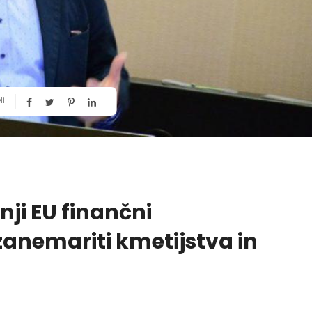
li
nji EU finančni
anemariti kmetijstva in