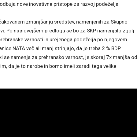
odbuja nove inovativne pristope za razvoj podeželja.
 pričakovanem zmanjšanju sredstev, namenjenih za Skupno
ktivi. Po najnovejšem predlogu se bo za SKP namenjalo zgolj
 prehranske varnosti in urejenega podeželja po njegovem
nice NATA več ali manj strinjajo, da je treba 2 % BDP
ki se namenja za prehransko varnost, je skoraj 7x manjša o
m, da je to narobe in bomo imeli zaradi tega velike