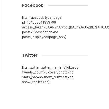
Facebook
[fts_facebook type=page
id=104003041353790
access_token=EAAP9hArvboQBAJmUeJbZBL7s4HX3D2
posts=3 description=no
posts_displayed=page_only]
Twitter
[fts_twitter twitter_name=VfokusuS
tweets_count=3 cover_photo=no
stats_bar=no show_retweets=no
show_replies=no]