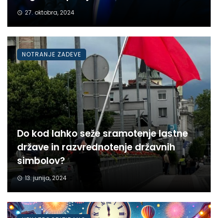
27. oktobra, 2024
NOTRANJE ZADEVE
Do kod lahko seže sramotenje lastne
države in razvrednotenje državnih
simbolov?
13. junija, 2024