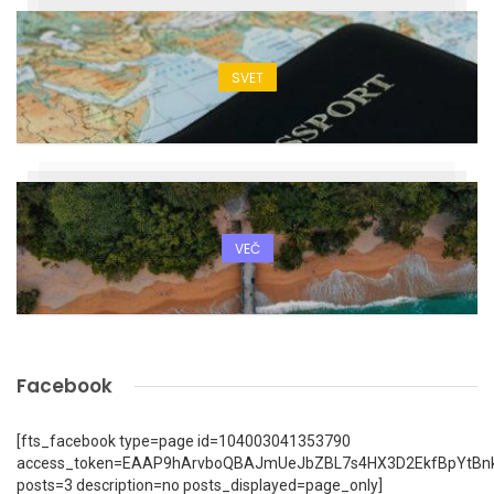
SVET
VEČ
Facebook
[fts_facebook type=page id=104003041353790
access_token=EAAP9hArvboQBAJmUeJbZBL7s4HX3D2EkfBpYtBn
posts=3 description=no posts_displayed=page_only]