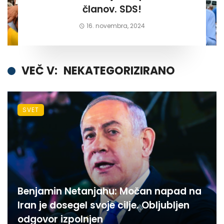
članov. SDS!
16. novembra, 2024
VEČ V:
NEKATEGORIZIRANO
SVET
Benjamin Netanjahu: Močan napad na
Iran je dosegel svoje cilje. Obljubljen
odgovor izpolnjen