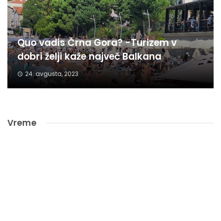
Quo vadis Črna Gora? -Turizem v
dobri želji kaže največ Balkana
24. avgusta, 2023
Vreme