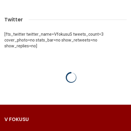
Twitter
[fts_twitter twitter_name=VfokusuS tweets_count=3
cover_photo=no stats_bar=no show_retweets=no
show_replies=no]
V FOKUSU