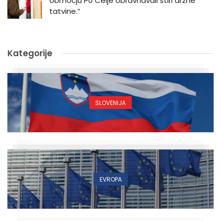
območju PU Celje obravnavali štiri drzne
tatvine.”
Kategorije
SLOVENIJA
EVROPA