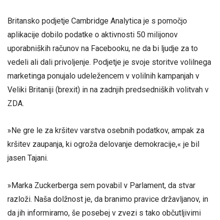
Britansko podjetje Cambridge Analytica je s pomočjo
aplikacije dobilo podatke o aktivnosti 50 milijonov
uporabniških računov na Facebooku, ne da bi ljudje za to
vedeli ali dali privoljenje. Podjetje je svoje storitve volilnega
marketinga ponujalo udeležencem v volilnih kampanjah v
Veliki Britaniji (brexit) in na zadnjih predsedniških volitvah v
ZDA.
»Ne gre le za kršitev varstva osebnih podatkov, ampak za
kršitev zaupanja, ki ogroža delovanje demokracije,« je bil
jasen Tajani.
»Marka Zuckerberga sem povabil v Parlament, da stvar
razloži. Naša dolžnost je, da branimo pravice državljanov, in
da jih informiramo, še posebej v zvezi s tako občutljivimi