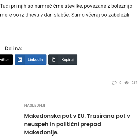
Tudi pri njih so namreč črne številke, povezane z boleznijo
mere so iz dneva v dan slabše. Samo včeraj so zabeležili
Deli na:
witter
LinkedIn
Kopiraj
0
21
NASLEDNJI
Makedonska pot v EU. Trasirana pot v
neuspeh in politični prepad
Makedonije.