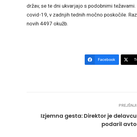
držav, se te dni ukvarjajo s podobnimi težavami. 
covid-19, v zadnjih tednih močno poskočile. Raz
novih 4497 okužb.
Facebook
T
PREJŠNJI
Izjemna gesta: Direktor je delavcu
podaril avto