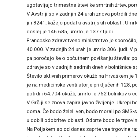
ugotavljajo trimestne številke smrtnih žrtev, p
V Avstriji so v zadnjih 24 urah znova potrdili d
jih 8241, kažejo podatki avstrijskih oblasti. Umr
doslej je 146.685, umrlo je 1377 ljudi.
Francosko zdravstveno ministrstvo je sporočilo, 
40.000. V zadnjih 24 urah je umrlo 306 ljudi. V p
pa poročajo še o občutnem povišanju števila: po
zdravje so v zadnjih sedmih dneh v bolnišnice spr
Število aktivnih primerov okužb na Hrvaškem je 1
je na medicinske ventilatorje priključenih 128, p
potrdili 64.704 okužb, umrlo je 752 bolnikov s 
V Grčiji se znova zapira javno življenje. Ukrepi b
doma. Če bodo želeli ven, bodo morali po SMS-s
u dobili odobritev oblasti. Odprte bodo le trgovi
Na Poljskem so od danes zaprte vse trgovine ra