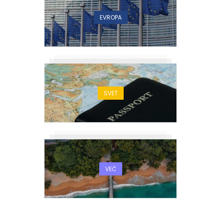
EVROPA
SVET
VEČ
h