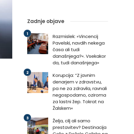
Zadnje objave
Razmislek: »Vincencij
Pavelski, navdih nekega
časa ali tudi
današnjega?«. Vsekakor
da, tudi današnjega«
Korupcija: “Z javnim
denarjem v zdravstvu,
pa ne za zdravila, ravnali
negospodarno, oziroma
za lastni žep. Tokrat na
Žalskem«
Želja, cilj ali samo
prestavitev? Destinacija
Celje z Deželo Celjsko na