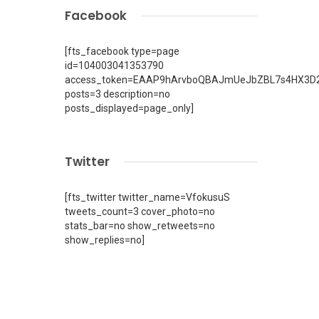
Facebook
[fts_facebook type=page
id=104003041353790
access_token=EAAP9hArvboQBAJmUeJbZBL7s4HX3D2
posts=3 description=no
posts_displayed=page_only]
Twitter
[fts_twitter twitter_name=VfokusuS
tweets_count=3 cover_photo=no
stats_bar=no show_retweets=no
show_replies=no]