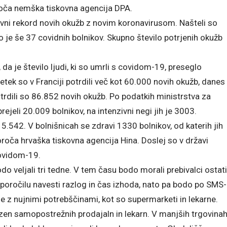
oroča nemška tiskovna agencija DPA.
nevni rekord novih okužb z novim koronavirusom. Našteli so
lo je še 37 covidnih bolnikov. Skupno število potrjenih okužb
da je število ljudi, ki so umrli s covidom-19, preseglo
etek so v Franciji potrdili več kot 60.000 novih okužb, danes
trdili so 86.852 novih okužb. Po podatkih ministrstva za
ejeli 20.009 bolnikov, na intenzivni negi jih je 3003.
5.542. V bolnišnicah se zdravi 1330 bolnikov, od katerih jih
oroča hrvaška tiskovna agencija Hina. Doslej so v državi
covidom-19.
odo veljali tri tedne. V tem času bodo morali prebivalci ostati
poročilu navesti razlog in čas izhoda, nato pa bodo po SMS-
ne z nujnimi potrebščinami, kot so supermarketi in lekarne.
zen samopostrežnih prodajaln in lekarn. V manjših trgovina