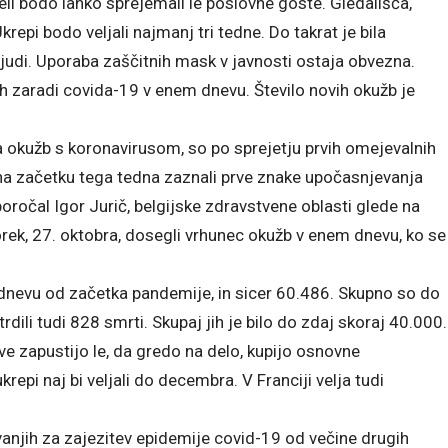
li bodo lahko sprejemali le poslovne goste. Gledališča,
krepi bodo veljali najmanj tri tedne. Do takrat je bila
ljudi. Uporaba zaščitnih mask v javnosti ostaja obvezna.
zaradi covida-19 v enem dnevu. Število novih okužb je
a okužb s koronavirusom, so po sprejetju prvih omejevalnih
h na začetku tega tedna zaznali prve znake upočasnjevanja
 poročal Igor Jurič, belgijske zdravstvene oblasti glede na
torek, 27. oktobra, dosegli vrhunec okužb v enem dnevu, ko se
m dnevu od začetka pandemije, in sicer 60.486. Skupno so do
trdili tudi 828 smrti. Skupaj jih je bilo do zdaj skoraj 40.000.
e zapustijo le, da gredo na delo, kupijo osnovne
krepi naj bi veljali do decembra. V Franciji velja tudi
anjih za zajezitev epidemije covid-19 od večine drugih