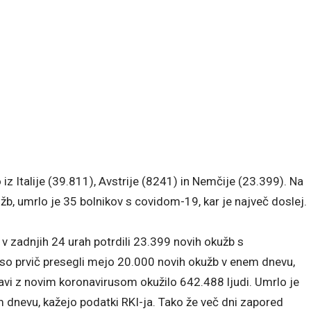
z Italije (39.811), Avstrije (8241) in Nemčije (23.399). Na
b, umrlo je 35 bolnikov s covidom-19, kar je največ doslej.
 v zadnjih 24 urah potrdili 23.399 novih okužb s
a so prvič presegli mejo 20.000 novih okužb v enem dnevu,
državi z novim koronavirusom okužilo 642.488 ljudi. Umrlo je
 dnevu, kažejo podatki RKI-ja. Tako že več dni zapored