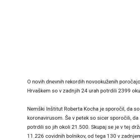
O novih dnevnih rekordih novookuženih poročajo i
Hrvaškem so v zadnjih 24 urah potrdili 2399 okuž
Nemški Inštitut Roberta Kocha je sporočil, da so
koronavirusom. Še v petek so sicer sporočili, d
potrdili so jih okoli 21.500. Skupaj se je v tej 
11.226 covidnih bolnikov, od tega 130 v zadnjem