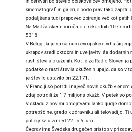
in cerkvah bo število obiskovalcev omejeno. Hote
kinematografi in galerije bodo prav tako zaprti. U
podaljšana tudi prepoved zbiranja več kot petih 
Na Madžarskem poročajo o rekordnih 107 smrtih 
5318.
V Belgiji, ki je na samem evropskem vrhu širjenj
ukrepov sredi oktobra in uveljavitvi še dodatni
rasti števila okuženih. Kot je za Radio Slovenija
podatke o rasti števila okuženih upajo, da so v 
je število ustavilo pri 22.171.
V Franciji so potrdili največ novih okužb v ene
zdaj potrdili že 1,7 milijona okužb. V petek so po
V skladu z novimi omejitvami lahko ljudje domov
potrebščine, gredo k zdravniku ali telovadijo. Ti u
policijska ura med 22. in 6. uro.
Čeprav ima Švedska drugačen pristop v prizadev