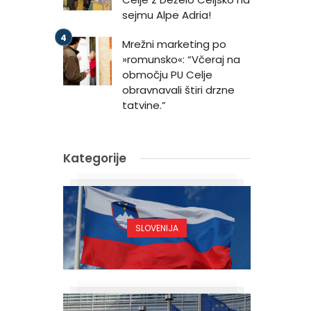
sejmu Alpe Adria!
Mrežni marketing po
»romunsko«: “Včeraj na
območju PU Celje
obravnavali štiri drzne
tatvine.”
Kategorije
SLOVENIJA