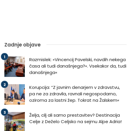
Zadnje objave
Razmislek: »Vincencij Pavelski, navdih nekega
časa ali tudi današnjega?«. Vsekakor da, tudi
današnjega«
Korupcija: “Z javnim denarjem v zdravstvu,
pa ne za zdravila, ravnali negospodarno,
oziroma za lastni žep. Tokrat na Žalskem«
Želja, cilj ali samo prestavitev? Destinacija
Celje z Deželo Celjsko na sejmu Alpe Adria!