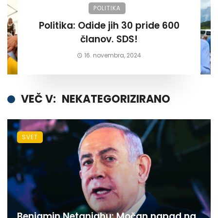
POLITIKA
Politika: Odide jih 30 pride 600
članov. SDS!
16. novembra, 2024
VEČ V:
NEKATEGORIZIRANO
SVET
Benjamin Netanjahu: Močan napad na