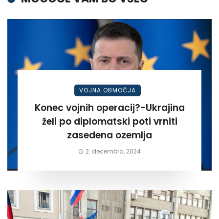
VOJNA OBMOČJA
Konec vojnih operacij?-Ukrajina
želi po diplomatski poti vrniti
zasedena ozemlja
2. decembra, 2024