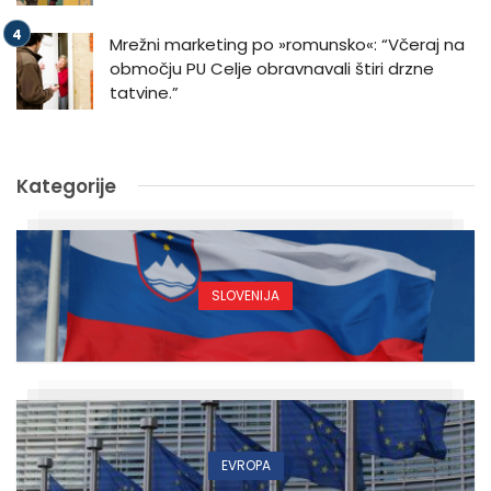
Mrežni marketing po »romunsko«: “Včeraj na
območju PU Celje obravnavali štiri drzne
tatvine.”
Kategorije
SLOVENIJA
EVROPA