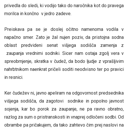
privedla do sledi, ki vodijo tako do naročnika kot do pravega
morilca in končno v jedro zadeve.
Preiskava pa se je doslej očitno namenoma vodila v
napačno smer. Zato je žal nujen poziv, da pristojna sodna
oblast predvideni senat višjega sodišča zamenja z
zaupanja vrednimi sodniki. Sicer nam ostaja zgolj vera v
spreobrnjenje, skratka v čudež, da bodo ljudje z vprašljivim
nahrbtnikom naenkrat pričeli soditi neodvisno ter po pravici
in resnici.
Ker čudežev ni, javno apeliram na odgovornost predsednika
višjega sodišča, da zagotovi sodnike in popolno javnost
sojenja, kar bo porok za zaupanje, ne pa ravno obratno,
razlog za sum o pristranskosti in vnaprej odločeni sodbi. Od
obrambe pa pričakujem, da tako zahtevo čim prej naslovi na