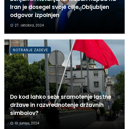
Iran je dosegel svoje cilje. Obljubljen
odgovor izpolnjen
27. oktobra, 2024
NOTRANJE ZADEVE
Do kod lahko seže sramotenje lastne
države in razvrednotenje državnih
simbolov?
13. junija, 2024