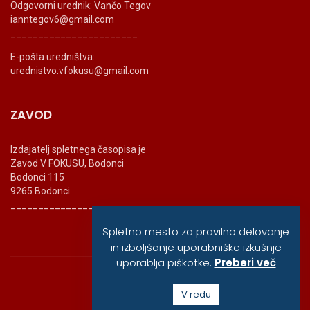
Odgovorni urednik: Vančo Tegov
ianntegov6@gmail.com
_______________________
E-pošta uredništva:
urednistvo.vfokusu@gmail.com
ZAVOD
Izdajatelj spletnega časopisa je
Zavod V FOKUSU, Bodonci
Bodonci 115
9265 Bodonci
_______________________
Spletno mesto za pravilno delovanje
in izboljšanje uporabniške izkušnje
uporablja piškotke.
Preberi več
© vfokusu, 2020
V redu