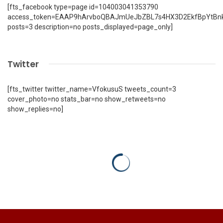
[fts_facebook type=page id=104003041353790
access_token=EAAP9hArvboQBAJmUeJbZBL7s4HX3D2EkfBpYtBn
posts=3 description=no posts_displayed=page_only]
Twitter
[fts_twitter twitter_name=VfokusuS tweets_count=3
cover_photo=no stats_bar=no show_retweets=no
show_replies=no]