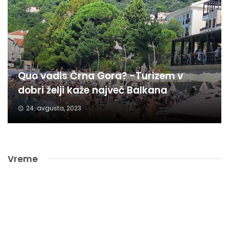
Quo vadis Črna Gora? -Turizem v
dobri želji kaže največ Balkana
24. avgusta, 2023
Vreme