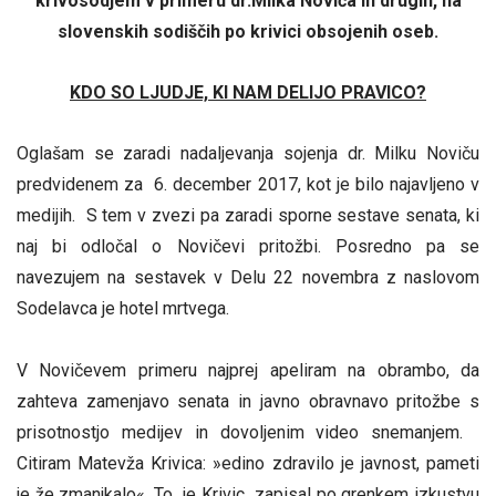
krivosodjem v primeru dr.Milka Noviča in drugih, na
slovenskih sodiščih po krivici obsojenih oseb.
KDO SO LJUDJE, KI NAM DELIJO PRAVICO?
Oglašam se zaradi nadaljevanja sojenja dr. Milku Noviču
predvidenem za 6. december 2017, kot je bilo najavljeno v
medijih. S tem v zvezi pa zaradi sporne sestave senata, ki
naj bi odločal o Novičevi pritožbi. Posredno pa se
navezujem na sestavek v Delu 22 novembra z naslovom
Sodelavca je hotel mrtvega.
V Novičevem primeru najprej apeliram na obrambo, da
zahteva zamenjavo senata in javno obravnavo pritožbe s
prisotnostjo medijev in dovoljenim video snemanjem.
Citiram Matevža Krivica: »edino zdravilo je javnost, pameti
je že zmanjkalo«. To je Krivic zapisal po grenkem izkustvu