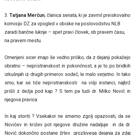
3.
Tatjana Merčun
, članica senata, ki je zavrnil preiskovalno
komisijo DZ za vpogled v obiske na poslovodstvu NLB
zaradi bančne luknje – spet pravi človek, ob pravem času,
na pravem mestu.
Omenjeni sicer imajo še vedno priliko, da z dejanji pokažejo
obratno – nepristranskost in pokončnost, a je to po bridkih
izkušnjah iz drugih primerov sodeč, le malo verjetno. In tako
smo, kar se tiče nepristranskosti na višji instanci, najbrž
prišli z dežja pod kap ? S tem pa tudi dr. Milko Novič in
njegova pravica.
In kaj storiti ? Vsekakor ne smemo zgolj opazovati, da se
Novičev in križev pot njegove družine nadaljuje in da dr.
Novič dokončno postane žrtev grozljivega dejanja za zdaj