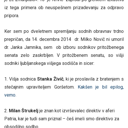
iz tega primera ob neuspešnem prizadevanju za odpravo
pripora.
Ker sem po dveletnem spremljanju sodnih obravnav trdno
prepričan, da 14. decembra 2014 dr. Milko Novič ni umoril
dr. Janka Jamnika, sem ob izboru sodnikov pritožbenega
senata zelo zaskrbljen. V pritožbenem senatu, so višji
sodniki ljubljanskega višjega sodišča in sicer:
1. Višja sodnica
Stanka Živič
, ki je proslavila z bratenjem s
stečajnim upraviteljem Goršetom.
Kakšen je bil epilog,
vemo.
2.
Milan Štrukelj
je znan kot izvrševalec direktiv v aferi
Patria, kar je tudi sam priznal – češ imeli smo direktivo za
obsodilno sodbo.