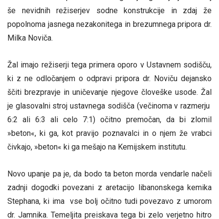
še nevidnih režiserjev sodne konstrukcije in zdaj že
popolnoma jasnega nezakonitega in brezumnega pripora dr.
Milka Noviča.
Žal imajo režiserji tega primera oporo v Ustavnem sodišču,
ki z ne odločanjem o odpravi pripora dr. Noviču dejansko
ščiti brezpravje in uničevanje njegove človeške usode. Žal
je glasovalni stroj ustavnega sodišča (večinoma v razmerju
6:2 ali 6:3 ali celo 7:1) očitno premočan, da bi zlomil
»beton«, ki ga, kot pravijo poznavalci in o njem že vrabci
čivkajo, »beton« ki ga mešajo na Kemijskem institutu.
Novo upanje pa je, da bodo ta beton morda vendarle načeli
zadnji dogodki povezani z aretacijo libanonskega kemika
Stephana, ki ima vse bolj očitno tudi povezavo z umorom
dr. Jamnika. Temeljita preiskava tega bi zelo verjetno hitro