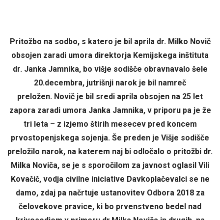
Pritožbo na sodbo, s katero je bil aprila dr. Milko Novič
obsojen zaradi umora direktorja Kemijskega inštituta
dr. Janka Jamnika, bo višje sodišče obravnavalo šele
20.decembra, jutrišnji narok je bil namreč
preložen. Novič je bil sredi aprila obsojen na 25 let
zapora zaradi umora Janka Jamnika, v priporu pa je že
tri leta – z izjemo štirih mesecev pred koncem
prvostopenjskega sojenja. Še preden je Višje sodišče
preložilo narok, na katerem naj bi odločalo o pritožbi dr.
Milka Noviča, se je s sporočilom za javnost oglasil Vili
Kovačič, vodja civilne iniciative Davkoplačevalci se ne
damo, zdaj pa načrtuje ustanovitev Odbora 2018 za
čelovekove pravice, ki bo prvenstveno bedel nad