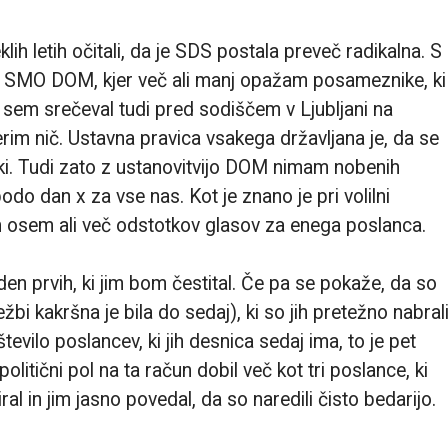
h letih očitali, da je SDS postala preveč radikalna. S
ili SMO DOM, kjer več ali manj opažam posameznike, ki
e sem srečeval tudi pred sodiščem v Ljubljani na
rim nič. Ustavna pravica vsakega državljana je, da se
ranki. Tudi zato z ustanovitvijo DOM nimam nobenih
do dan x za vse nas. Kot je znano je pri volilni
ih osem ali več odstotkov glasov za enega poslanca.
 prvih, ki jim bom čestital. Če pa se pokaže, da so
i kakršna je bila do sedaj), ki so jih pretežno nabral
evilo poslancev, ki jih desnica sedaj ima, to je pet
olitični pol na ta račun dobil več kot tri poslance, ki
ral in jim jasno povedal, da so naredili čisto bedarijo.