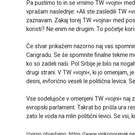
Pa pustimo to in se vrnimo TW »vojni« med
vprašam naslednje: »Ali ste zasledili TW »
zaznavam. Zakaj torej TW »vojna« med po
koristi? Ne enim ne drugim. To početje koristi
Če stvar prikažem nazorno naj vas spomni
Carigradu. Se še spomnite finalne tekme med
ko so zadeli naši. Pol Srbije je bilo na nogah
drugi strani. V TW »vojni«, ki jo omenjam,
desni, evforično veseli le politična levica. S
Vse sodelujoče v omenjeni TW »vojni« naj z
evropski parlament. Takrat bo prišla ura re
zato le voda na mlin politični levici. Se vs
Izvirno objavljeno: https://www.vinkogorenak.ne