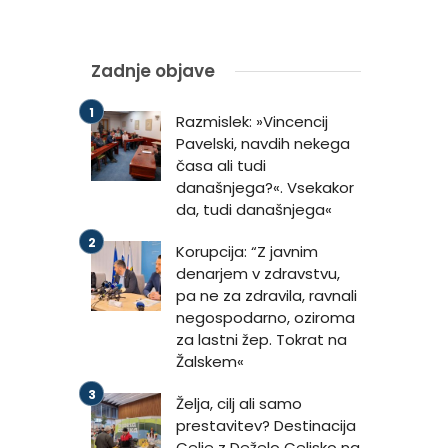
Zadnje objave
Razmislek: »Vincencij
Pavelski, navdih nekega
časa ali tudi
današnjega?«. Vsekakor
da, tudi današnjega«
Korupcija: “Z javnim
denarjem v zdravstvu,
pa ne za zdravila, ravnali
negospodarno, oziroma
za lastni žep. Tokrat na
Žalskem«
Želja, cilj ali samo
prestavitev? Destinacija
Celje z Deželo Celjsko na