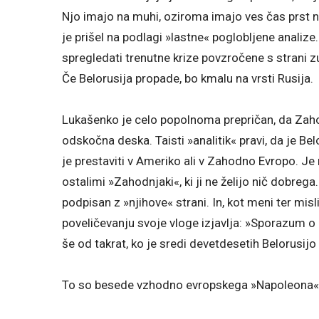
Njo imajo na muhi, oziroma imajo ves čas prst n
je prišel na podlagi »lastne« poglobljene analize
spregledati trenutne krize povzročene s strani zun
Če Belorusija propade, bo kmalu na vrsti Rusija.
Lukašenko je celo popolnoma prepričan, da Zahod 
odskočna deska. Taisti »analitik« pravi, da je Be
je prestaviti v Ameriko ali v Zahodno Evropo. Je
ostalimi »Zahodnjaki«, ki ji ne želijo nič dobrega
podpisan z »njihove« strani. In, kot meni ter mis
poveličevanju svoje vloge izjavlja: »Sporazum o 
še od takrat, ko je sredi devetdesetih Belorusijo 
To so besede vzhodno evropskega »Napoleona«, k