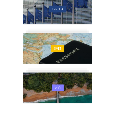
EVROPA
SVET
VEČ