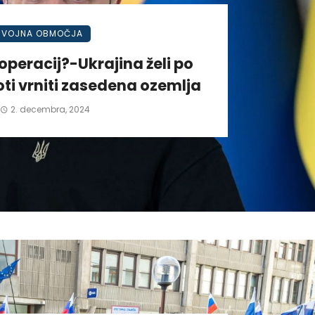
VOJNA OBMOČJA
operacij?-Ukrajina želi po
ti vrniti zasedena ozemlja
2. decembra, 2024