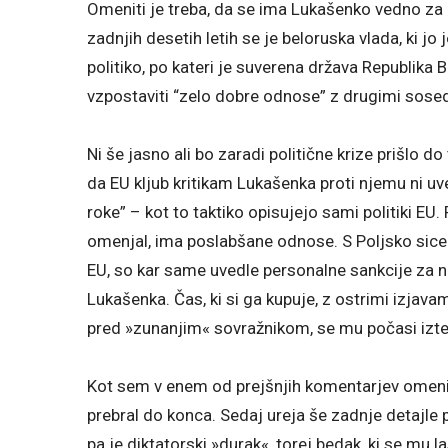
Omeniti je treba, da se ima Lukašenko vedno za ed
zadnjih desetih letih se je beloruska vlada, ki j
politiko, po kateri je suverena država Republika B
vzpostaviti “zelo dobre odnose” z drugimi sosed
Ni še jasno ali bo zaradi politične krize prišlo do
da EU kljub kritikam Lukašenka proti njemu ni uve
roke” – kot to taktiko opisujejo sami politiki EU. 
omenjal, ima poslabšane odnose. S Poljsko sicer
EU, so kar same uvedle personalne sankcije za n
Lukašenka. Čas, ki si ga kupuje, z ostrimi izja
pred »zunanjim« sovražnikom, se mu počasi izte
Kot sem v enem od prejšnjih komentarjev omenil,
prebral do konca. Sedaj ureja še zadnje detajle
pa je diktatorski »durak«, torej bedak, ki se mu