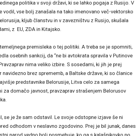
inega politika v svoji državi, ki se lahko pogaja z Rusijo. V
o je vodil, vse bolj zanašala na tako imenovano več-vektorsko
elorusija, kljub članstvu in v zavezništvu z Rusijo, skušala
ami, z EU, ZDA in Kitajsko.
 temeljnega premisleka o tej politiki. A treba se je spomniti,
dla osebnih sankcij, da “ne bi avtokrata spravila v Putinove
Pravzaprav nima veliko izbire. S sosedami, ki jih je prej
 navidezno brez sprememb, a Baltske države, ki so članice
ajvišje predstavnike Belorusije, Litva celo za samega
vami za domačo javnost, pravzaprav strašenjem Belorusov
ka.
 se je že sam odstavil. Le svoje odstopne izjave še ni
 pred odhodom v neslavno zgodovino. Prej je bil junak, danes
 lastni narod vedno bolj posmehuje, ko ga s kalašnikovko po