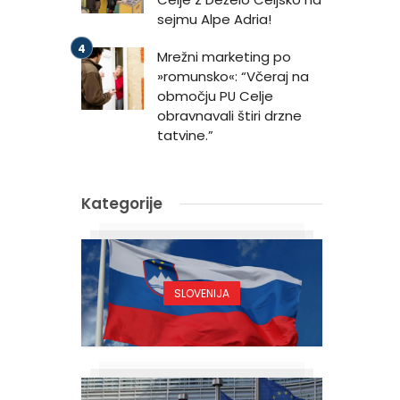
sejmu Alpe Adria!
Mrežni marketing po
.
»romunsko«: “Včeraj na
območju PU Celje
obravnavali štiri drzne
tatvine.”
Kategorije
n
SLOVENIJA