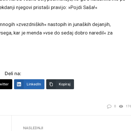
kdanji njegovi pristaši pravijo: »Pojdi Saša!«
nogih »zvezdniških« nastopih in junaških dejanjih,
vsega, kar je menda »vse do sedaj dobro naredil« za
Deli na:
witter
LinkedIn
Kopiraj
0
17
NASLEDNJI