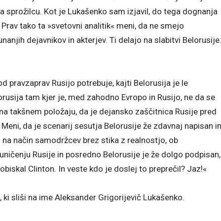
a sprožilcu. Kot je Lukašenko sam izjavil, do tega dognanja
. Prav tako ta »svetovni analitik« meni, da ne smejo
anjih dejavnikov in akterjev. Ti delajo na slabitvi Belorusije
pravzaprav Rusijo potrebuje, kajti Belorusija je le
lorusija tam kjer je, med zahodno Evropo in Rusijo, ne da se
 na takšnem položaju, da je dejansko zaščitnica Rusije pred
. Meni, da je scenarij sesutja Belorusije že zdavnaj napisan i
li na način samodržcev brez stika z realnostjo, ob
uničenju Rusije in posredno Belorusije je že dolgo podpisan,
obiskal Clinton. In veste kdo je doslej to preprečil? Jaz!«
i sliši na ime Aleksander Grigorijevič Lukašenko.