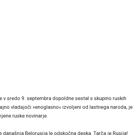
e v sredo 9. septembra dopoldne sestal s skupino ruskih
rajno vladajoči »enoglasno« izvoljeni od lastnega naroda, je
njene ruske novinarje.
e današnja Belorusija le odskočna deska. Tarča je Rusija!