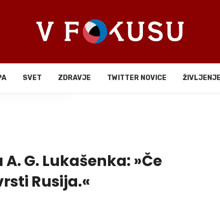
PA
SVET
ZDRAVJE
TWITTER NOVICE
ŽIVLJENJ
li
a A. G. Lukašenka: »Če
rsti Rusija.«