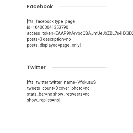
Facebook
[fts_facebook type=page
id=104003041353790
access_token=EAAP9hArvboQBAJmUeJbZBL7s4HX3D2
posts=3 description=no
posts_displayed=page_only]
Twitter
[fts_twitter twitter_name=VfokusuS
tweets_count=3 cover_photo=no
stats_bar=no show_retweets=no
show_replies=no]
6