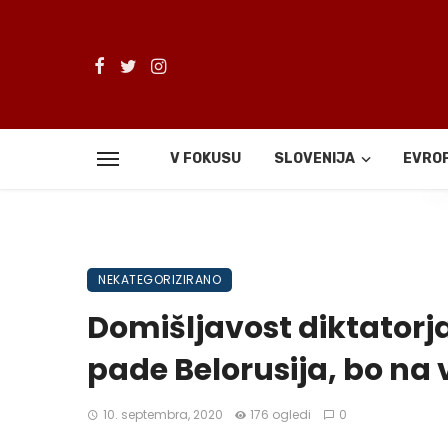
V FOKUSU
SLOVENIJA
EVRO
De
NEKATEGORIZIRANO
Domišljavost diktatorj
pade Belorusija, bo na v
10. septembra, 2020
176 ogledi
0