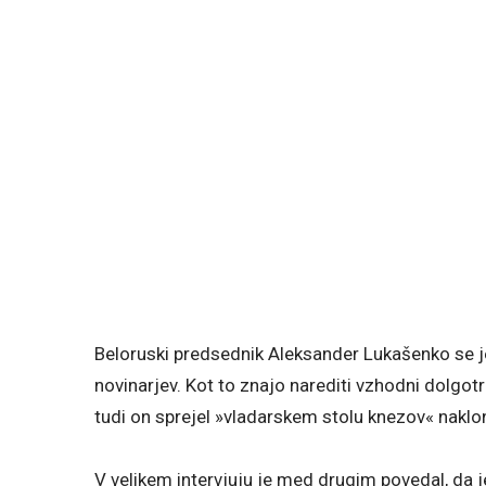
Beloruski predsednik Aleksander Lukašenko se j
novinarjev. Kot to znajo narediti vzhodni dolgot
tudi on sprejel »vladarskem stolu knezov« naklo
V velikem intervjuju je med drugim povedal, da j