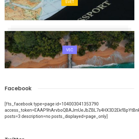
SVET
VEČ
Facebook
[fts_facebook type=page id=104003041353790
access_token=EAAP9hArvboQBAJmUeJbZBL7s4HX3D2EkfBpYtBn
posts=3 description=no posts_displayed=page_only]