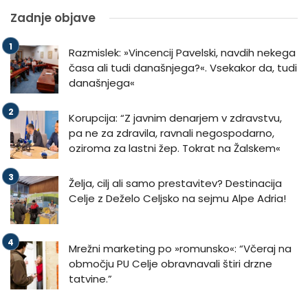
Zadnje objave
Razmislek: »Vincencij Pavelski, navdih nekega
časa ali tudi današnjega?«. Vsekakor da, tudi
današnjega«
Korupcija: “Z javnim denarjem v zdravstvu,
pa ne za zdravila, ravnali negospodarno,
oziroma za lastni žep. Tokrat na Žalskem«
Želja, cilj ali samo prestavitev? Destinacija
Celje z Deželo Celjsko na sejmu Alpe Adria!
Mrežni marketing po »romunsko«: “Včeraj na
območju PU Celje obravnavali štiri drzne
tatvine.”