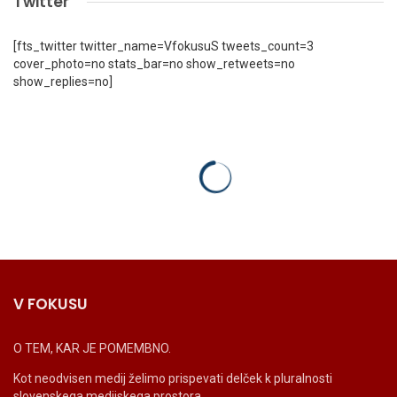
Twitter
[fts_twitter twitter_name=VfokusuS tweets_count=3
cover_photo=no stats_bar=no show_retweets=no
show_replies=no]
V FOKUSU
O TEM, KAR JE POMEMBNO.
Kot neodvisen medij želimo prispevati delček k pluralnosti
slovenskega medijskega prostora.