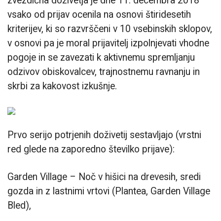
zvezdična doživetja je dne 11. decembra 2018
vsako od prijav ocenila na osnovi štiridesetih
kriterijev, ki so razvrščeni v 10 vsebinskih sklopov,
v osnovi pa je moral prijavitelj izpolnjevati vhodne
pogoje in se zavezati k aktivnemu spremljanju
odzivov obiskovalcev, trajnostnemu ravnanju in
skrbi za kakovost izkušnje.
Prvo serijo potrjenih doživetij sestavljajo (vrstni
red glede na zaporedno številko prijave):
Garden Village – Noč v hišici na drevesih, sredi
gozda in z lastnimi vrtovi (Plantea, Garden Village
Bled),