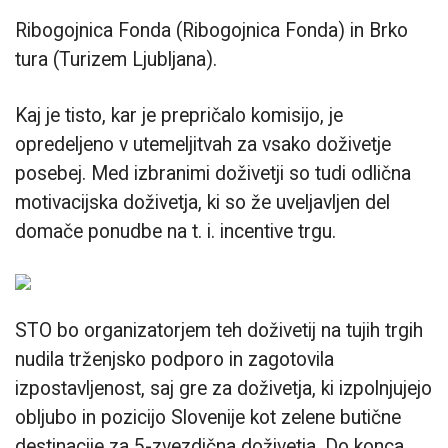
Ribogojnica Fonda (Ribogojnica Fonda) in Brko
tura (Turizem Ljubljana).
Kaj je tisto, kar je prepričalo komisijo, je
opredeljeno v utemeljitvah za vsako doživetje
posebej. Med izbranimi doživetji so tudi odlična
motivacijska doživetja, ki so že uveljavljen del
domače ponudbe na t. i. incentive trgu.
STO bo organizatorjem teh doživetij na tujih trgih
nudila trženjsko podporo in zagotovila
izpostavljenost, saj gre za doživetja, ki izpolnjujejo
obljubo in pozicijo Slovenije kot zelene butične
destinacije za 5-zvezdična doživetja. Do konca