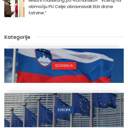
Mrežni marketing po »romunsko«: “Včeraj na
območju PU Celje obravnavali štiri drzne
tatvine.”
Kategorije
SLOVENIJA
EVROPA