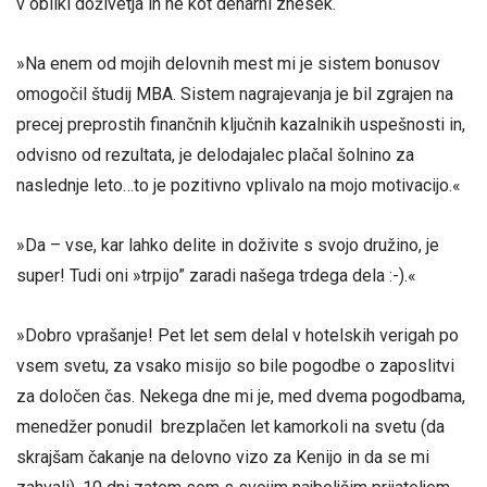
v obliki doživetja in ne kot denarni znesek.
»Na enem od mojih delovnih mest mi je sistem bonusov
omogočil študij MBA. Sistem nagrajevanja je bil zgrajen na
precej preprostih finančnih ključnih kazalnikih uspešnosti in,
odvisno od rezultata, je delodajalec plačal šolnino za
naslednje leto…to je pozitivno vplivalo na mojo motivacijo.«
»Da – vse, kar lahko delite in doživite s svojo družino, je
super! Tudi oni »trpijo” zaradi našega trdega dela :-).«
»Dobro vprašanje! Pet let sem delal v hotelskih verigah po
vsem svetu, za vsako misijo so bile pogodbe o zaposlitvi
za določen čas. Nekega dne mi je, med dvema pogodbama,
menedžer ponudil brezplačen let kamorkoli na svetu (da
skrajšam čakanje na delovno vizo za Kenijo in da se mi