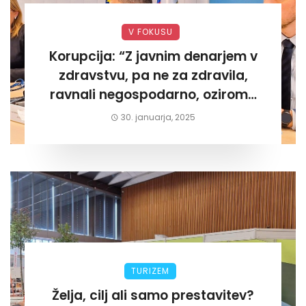
V FOKUSU
Korupcija: “Z javnim denarjem v
zdravstvu, pa ne za zdravila,
ravnali negospodarno, oziroma
za lastni žep. Tokrat na Žalskem«
30. januarja, 2025
TURIZEM
Želja, cilj ali samo prestavitev?