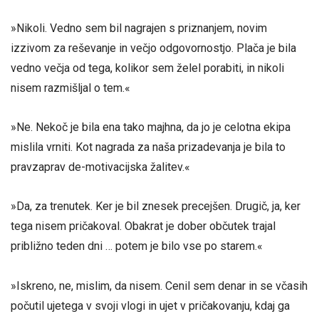
»Nikoli. Vedno sem bil nagrajen s priznanjem, novim
izzivom za reševanje in večjo odgovornostjo. Plača je bila
vedno večja od tega, kolikor sem želel porabiti, in nikoli
nisem razmišljal o tem.«
»Ne. Nekoč je bila ena tako majhna, da jo je celotna ekipa
mislila vrniti. Kot nagrada za naša prizadevanja je bila to
pravzaprav de-motivacijska žalitev.«
»Da, za trenutek. Ker je bil znesek precejšen. Drugič, ja, ker
tega nisem pričakoval. Obakrat je dober občutek trajal
približno teden dni … potem je bilo vse po starem.«
»Iskreno, ne, mislim, da nisem. Cenil sem denar in se včasih
počutil ujetega v svoji vlogi in ujet v pričakovanju, kdaj ga