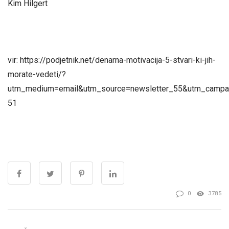
Kim Hilgert
vir: https://podjetnik.net/denarna-motivacija-5-stvari-ki-jih-
morate-vedeti/?
utm_medium=email&utm_source=newsletter_55&utm_campai
51
0
3785