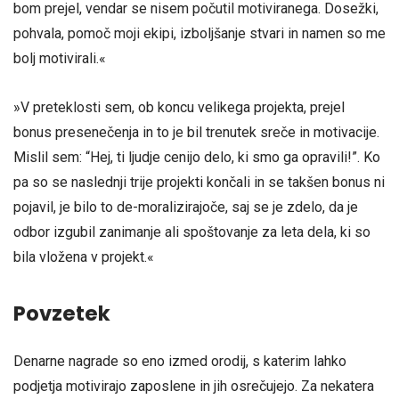
bom prejel, vendar se nisem počutil motiviranega. Dosežki,
pohvala, pomoč moji ekipi, izboljšanje stvari in namen so me
bolj motivirali.«
»V preteklosti sem, ob koncu velikega projekta, prejel
bonus presenečenja in to je bil trenutek sreče in motivacije.
Mislil sem: “Hej, ti ljudje cenijo delo, ki smo ga opravili!”. Ko
pa so se naslednji trije projekti končali in se takšen bonus ni
pojavil, je bilo to de-moralizirajoče, saj se je zdelo, da je
odbor izgubil zanimanje ali spoštovanje za leta dela, ki so
bila vložena v projekt.«
Povzetek
Denarne nagrade so eno izmed orodij, s katerim lahko
podjetja motivirajo zaposlene in jih osrečujejo. Za nekatera