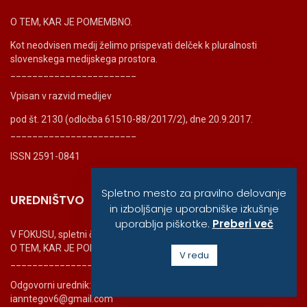
O TEM, KAR JE POMEMBNO.
Kot neodvisen medij želimo prispevati delček k pluralnosti
slovenskega medijskega prostora.
_______________________
Vpisan v razvid medijev
pod št. 2130 (odločba 61510-88/2017/2), dne 20.9.2017.
_______________________
ISSN 2591-0841
Spletno mesto za pravilno delovanje
UREDNIŠTVO
in izboljšanje uporabniške izkušnje
uporablja piškotke.
Preberi več
V FOKUSU, spletni časopis
O TEM, KAR JE POMEMBNO
V redu
_______________________
Odgovorni urednik: Vančo Tegov
ianntegov6@gmail.com