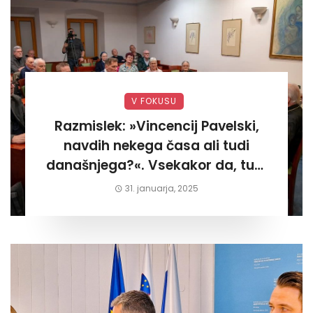
V FOKUSU
Razmislek: »Vincencij Pavelski,
navdih nekega časa ali tudi
današnjega?«. Vsekakor da, tudi
današnjega«
31. januarja, 2025