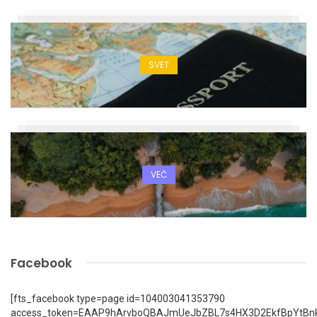
SVET
VEČ
Facebook
[fts_facebook type=page id=104003041353790
access_token=EAAP9hArvboQBAJmUeJbZBL7s4HX3D2EkfBpYtBn