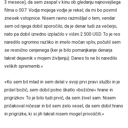
3 mesece), da sem zaspal v kinu ob gledanju najnovejšega
filma o 007. Vodja mojega vodje je rekel, da mi bo povrnil
znesek vstopnice. Nisem ravno razmišljal o tem, vendar
sem od njega dobil sporočilo, da je denar tudi za večerjo,
nato pa dobil izredno izplačilo v višini 2.500 USD. To je res
naredilo ogromno razliko in imelo močan vpliv, počutil sem
se resnično cenjenega (ker je bilo pomanjkanje denarja
takrat dejavnik v mojem življenju). Danes to ne bi naredilo
velikih sprememb.«
»Ko sem bil mlad in sem delal v svoji prvi pravi službi in je
prišel božič, sem dobil polno škatlo »božične« hrane in
prigrizkov. To je bilo tudi prvič, da sem živel sam. Nisem
pričakoval ničesar in bil sem zelo vesel, da sem dobil hrano
in prigrizke, ki si jih takrat nisem mogel privoščiti.«