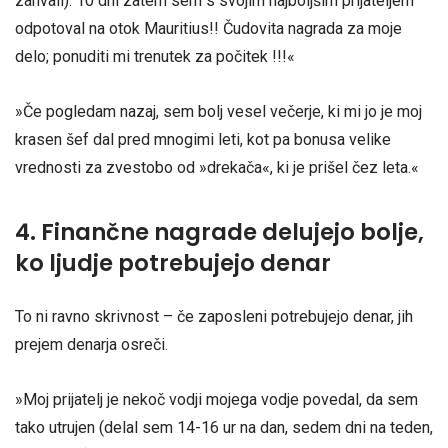
zahvali). 10 dni zatem sem s svojim najboljšim prijateljem
odpotoval na otok Mauritius!! Čudovita nagrada za moje
delo; ponuditi mi trenutek za počitek !!!«
»Če pogledam nazaj, sem bolj vesel večerje, ki mi jo je moj
krasen šef dal pred mnogimi leti, kot pa bonusa velike
vrednosti za zvestobo od »drekača«, ki je prišel čez leta.«
4. Finančne nagrade delujejo bolje,
ko ljudje potrebujejo denar
To ni ravno skrivnost – če zaposleni potrebujejo denar, jih
prejem denarja osreči.
»Moj prijatelj je nekoč vodji mojega vodje povedal, da sem
tako utrujen (delal sem 14-16 ur na dan, sedem dni na teden,