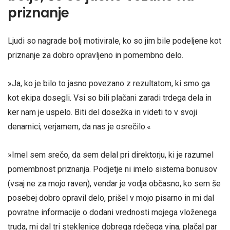
priznanje
Ljudi so nagrade bolj motivirale, ko so jim bile podeljene kot
priznanje za dobro opravljeno in pomembno delo.
»Ja, ko je bilo to jasno povezano z rezultatom, ki smo ga
kot ekipa dosegli. Vsi so bili plačani zaradi trdega dela in
ker nam je uspelo. Biti del dosežka in videti to v svoji
denarnici; verjamem, da nas je osrečilo.«
»Imel sem srečo, da sem delal pri direktorju, ki je razumel
pomembnost priznanja. Podjetje ni imelo sistema bonusov
(vsaj ne za mojo raven), vendar je vodja občasno, ko sem še
posebej dobro opravil delo, prišel v mojo pisarno in mi dal
povratne informacije o dodani vrednosti mojega vloženega
truda, mi dal tri steklenice dobrega rdečega vina, plačal par