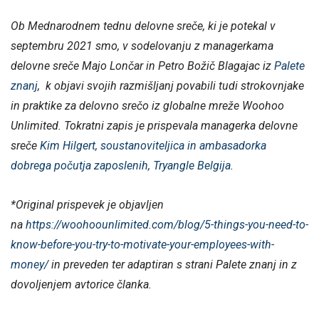
Ob Mednarodnem tednu delovne sreče, ki je potekal v
septembru 2021 smo, v sodelovanju z managerkama
delovne sreče Majo Lončar in Petro Božič Blagajac iz
Palete
znanj
, k objavi svojih razmišljanj povabili tudi strokovnjake
in praktike za delovno srečo iz globalne mreže Woohoo
Unlimited. Tokratni zapis je prispevala managerka delovne
sreče
Kim Hilgert, soustanoviteljica in ambasadorka
dobrega počutja zaposlenih, Tryangle Belgija
.
*Original prispevek je objavljen
na
https://woohoounlimited.com/blog/5-things-you-need-to-
know-before-you-try-to-motivate-your-employees-with-
money/
in preveden ter adaptiran s strani Palete znanj in z
dovoljenjem avtorice članka.