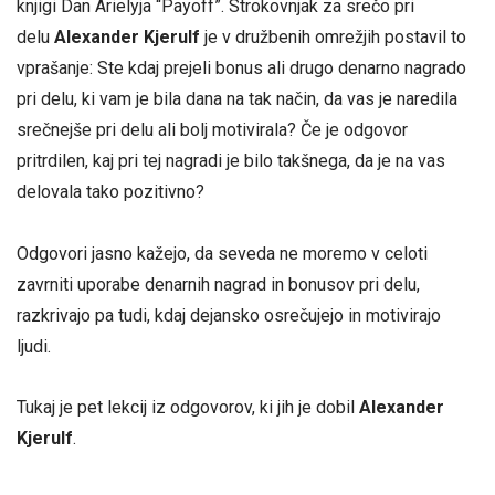
knjigi Dan Arielyja “Payoff”. Strokovnjak za srečo pri
delu
Alexander Kjerulf
je v družbenih omrežjih postavil to
vprašanje: Ste kdaj prejeli bonus ali drugo denarno nagrado
pri delu, ki vam je bila dana na tak način, da vas je naredila
srečnejše pri delu ali bolj motivirala? Če je odgovor
pritrdilen, kaj pri tej nagradi je bilo takšnega, da je na vas
delovala tako pozitivno?
Odgovori jasno kažejo, da seveda ne moremo v celoti
zavrniti uporabe denarnih nagrad in bonusov pri delu,
razkrivajo pa tudi, kdaj dejansko osrečujejo in motivirajo
ljudi.
Tukaj je pet lekcij iz odgovorov, ki jih je dobil
Alexander
Kjerulf
.