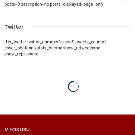
posts=3 description=no posts_displayed=page_only]
Twitter
[fts_twitter twitter_name=VfokusuS tweets_count=3
cover_photo=no stats_bar=no show_retweets=no
show_replies=no]
V FOKUSU