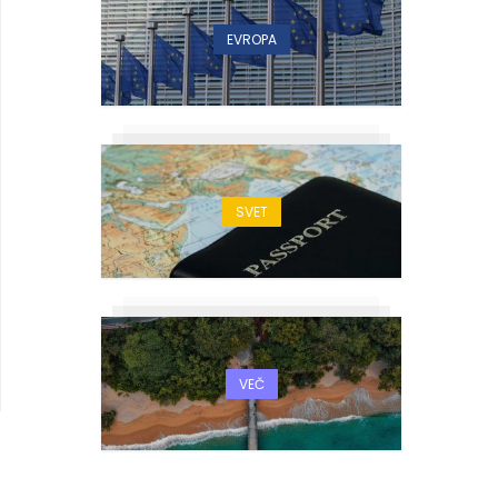
EVROPA
SVET
VEČ