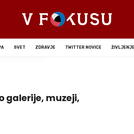
PA
SVET
ZDRAVJE
TWITTER NOVICE
ŽIVLJENJ
li
 galerije, muzeji,