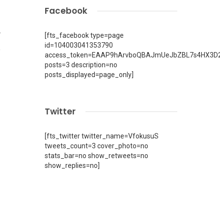
Facebook
[fts_facebook type=page
7
id=104003041353790
access_token=EAAP9hArvboQBAJmUeJbZBL7s4HX3D2
posts=3 description=no
posts_displayed=page_only]
Twitter
[fts_twitter twitter_name=VfokusuS
tweets_count=3 cover_photo=no
stats_bar=no show_retweets=no
show_replies=no]