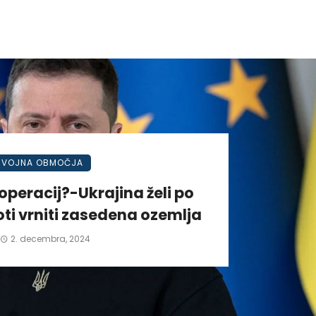
VOJNA OBMOČJA
operacij?-Ukrajina želi po
ti vrniti zasedena ozemlja
2. decembra, 2024