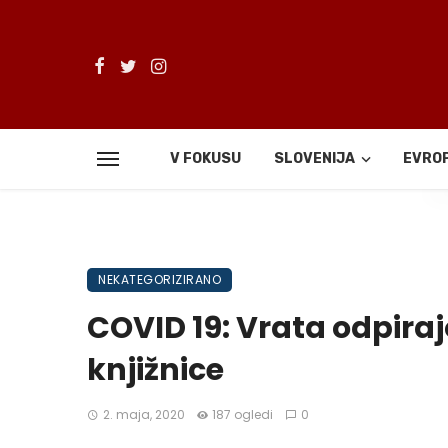
V FOKUSU
SLOVENIJA
EVRO
De
NEKATEGORIZIRANO
COVID 19: Vrata odpirajo
knjižnice
2. maja, 2020
187 ogledi
0