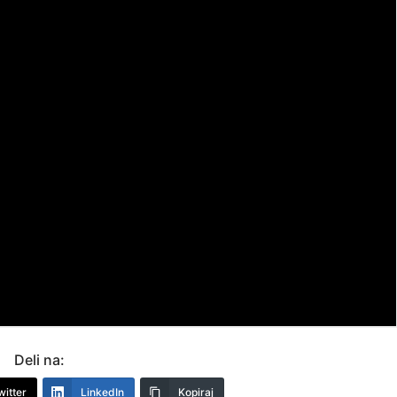
Deli na:
witter
LinkedIn
Kopiraj