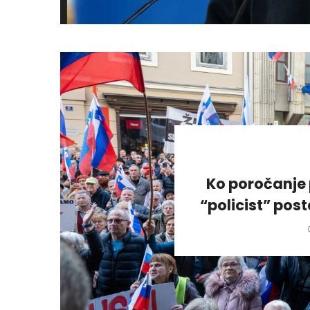
Ko poročanje 
“policist” pos