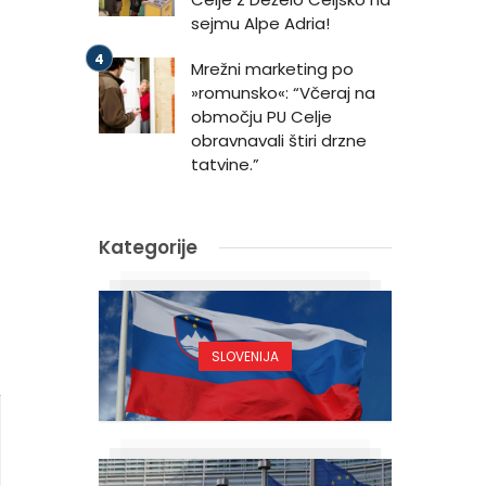
sejmu Alpe Adria!
Mrežni marketing po
»romunsko«: “Včeraj na
območju PU Celje
obravnavali štiri drzne
tatvine.”
Kategorije
SLOVENIJA