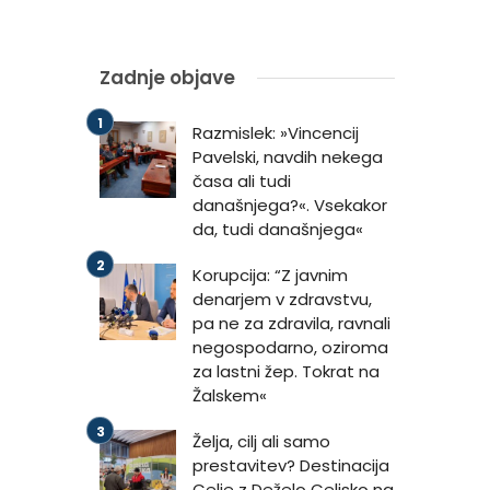
Zadnje objave
Razmislek: »Vincencij
Pavelski, navdih nekega
časa ali tudi
današnjega?«. Vsekakor
da, tudi današnjega«
Korupcija: “Z javnim
denarjem v zdravstvu,
pa ne za zdravila, ravnali
negospodarno, oziroma
za lastni žep. Tokrat na
Žalskem«
Želja, cilj ali samo
prestavitev? Destinacija
Celje z Deželo Celjsko na