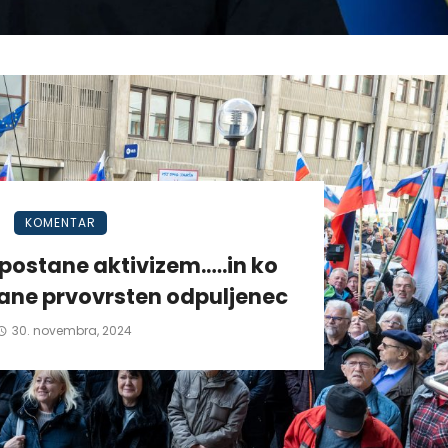
KOMENTAR
postane aktivizem.….in ko
tane prvovrsten odpuljenec
30. novembra, 2024