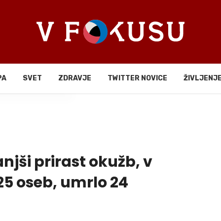
PA
SVET
ZDRAVJE
TWITTER NOVICE
ŽIVLJENJ
li
njši prirast okužb, v
25 oseb, umrlo 24