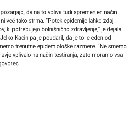
opozarjajo, da na to vpliva tudi spremenjen način
t ni več tako strma. “Potek epidemije lahko zdaj
, ki potrebujejo bolnišnično zdravljenje,” je dejala
elko Kacin pa je poudaril, da je to le eden od
azumemo trenutne epidemiološke razmere. “Ne smemo
ravje vplivalo na način testiranja, zato moramo vsa
 govorec.