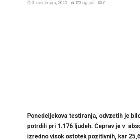
3. novembra, 2020
173 ogledi
0
Ponedeljekova testiranja, odvzetih je bi
potrdili pri 1.176 ljudeh. Ćeprav je v ab
izredno visok ostotek pozitivnih, kar 25,