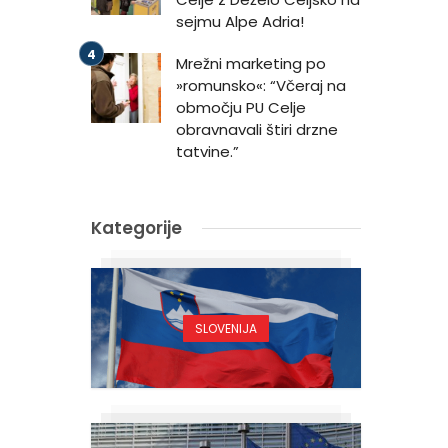
sejmu Alpe Adria!
Mrežni marketing po
»romunsko«: “Včeraj na
območju PU Celje
obravnavali štiri drzne
tatvine.”
Kategorije
SLOVENIJA