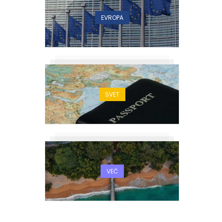
EVROPA
SVET
VEČ