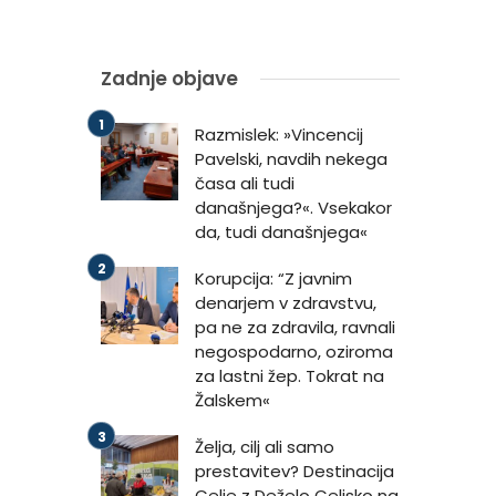
Zadnje objave
Razmislek: »Vincencij
Pavelski, navdih nekega
časa ali tudi
današnjega?«. Vsekakor
da, tudi današnjega«
Korupcija: “Z javnim
denarjem v zdravstvu,
pa ne za zdravila, ravnali
negospodarno, oziroma
za lastni žep. Tokrat na
Žalskem«
Želja, cilj ali samo
prestavitev? Destinacija
Celje z Deželo Celjsko na