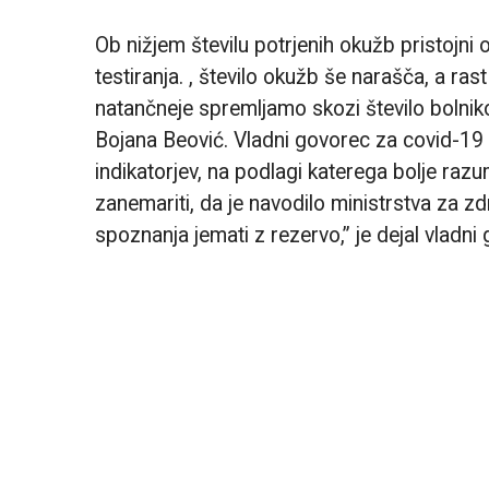
Ob nižjem številu potrjenih ok
užb pristojni 
testiranja. , število okužb še narašča, a ras
natančneje spremljamo skozi število bolnikov
Bojana Beović. Vladni govorec za covid-19 J
indikatorjev, na podlagi katerega bolje r
zanemariti, da je navodilo ministrstva za zd
spoznanja jemati z rezervo,” je dejal vladni