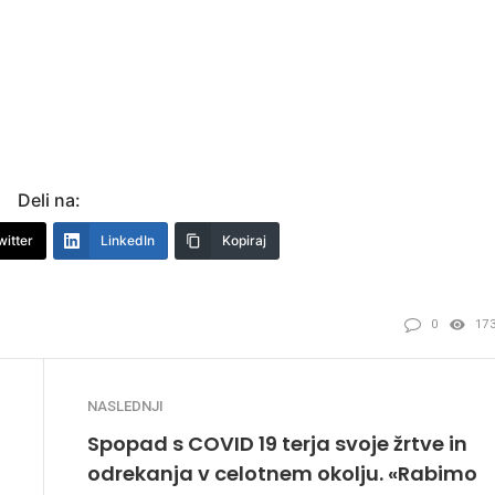
Deli na:
witter
LinkedIn
Kopiraj
0
17
NASLEDNJI
Spopad s COVID 19 terja svoje žrtve in
odrekanja v celotnem okolju. «Rabimo