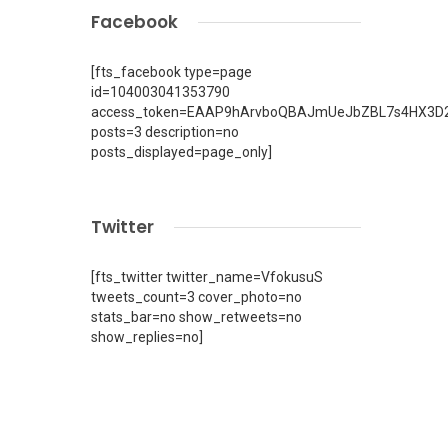
Facebook
[fts_facebook type=page
id=104003041353790
access_token=EAAP9hArvboQBAJmUeJbZBL7s4HX3D2
posts=3 description=no
posts_displayed=page_only]
Twitter
[fts_twitter twitter_name=VfokusuS
tweets_count=3 cover_photo=no
stats_bar=no show_retweets=no
show_replies=no]