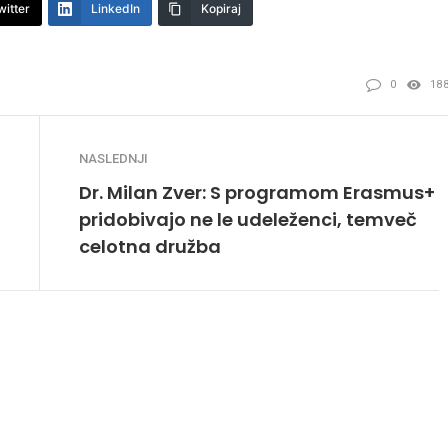
witter
LinkedIn
Kopiraj
0
18
NASLEDNJI
Dr. Milan Zver: S programom Erasmus+
pridobivajo ne le udeleženci, temveč
celotna družba