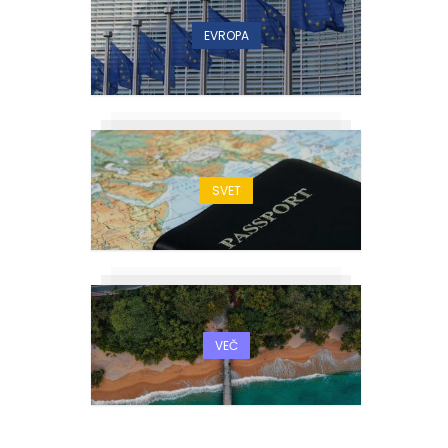
EVROPA
SVET
VEČ