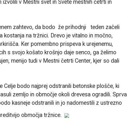
jih izvolili v Mestni svet in Svete mestnih četrti in
enem zahtevo, da bodo že prihodnji teden začeli
kostanja na tržnici. Drevo je vitalno in močno,
parkirišča. Ker pomembno prispeva k urejenemu,
ih s svojo košato krošnjo daje senco, ga želimo
jen, menijo tudi v Mestni četrti Center, kjer so dali
Celje bodo najprej odstranili betonske plošče, ki
asuli zemljo in območje okoli drevesa ogradili. Sprva
odo kasneje odstranili in jo nadomestili z ustrezno
reditvijo območja tržnice.