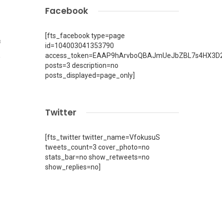
Facebook
[fts_facebook type=page
8
id=104003041353790
access_token=EAAP9hArvboQBAJmUeJbZBL7s4HX3D2
posts=3 description=no
posts_displayed=page_only]
Twitter
[fts_twitter twitter_name=VfokusuS
tweets_count=3 cover_photo=no
stats_bar=no show_retweets=no
show_replies=no]