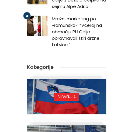
sejmu Alpe Adria!
Mrežni marketing po
»romunsko«: “Včeraj na
območju PU Celje
obravnavali štiri drzne
tatvine.”
Kategorije
SLOVENIJA