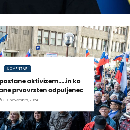
KOMENTAR
postane aktivizem.….in ko
tane prvovrsten odpuljenec
30. novembra, 2024