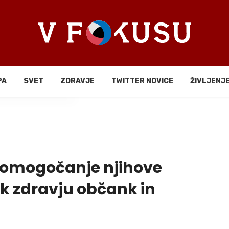
PA
SVET
ZDRAVJE
TWITTER NOVICE
ŽIVLJENJ
li
in omogočanje njihove
 k zdravju občank in