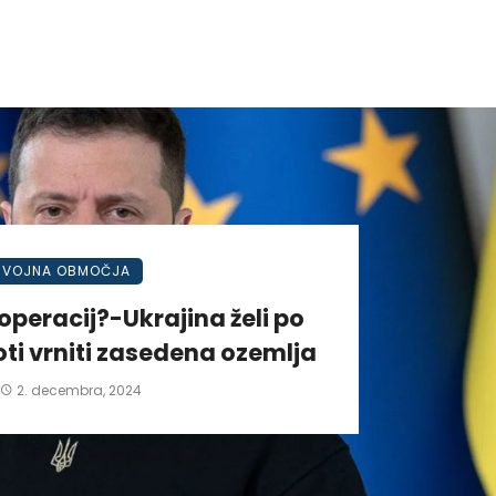
VOJNA OBMOČJA
operacij?-Ukrajina želi po
ti vrniti zasedena ozemlja
2. decembra, 2024