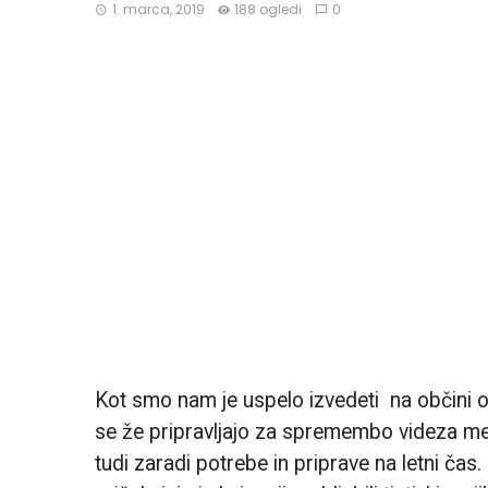
1. marca, 2019
188 ogledi
0
Kot smo nam je uspelo izvedeti na občini oz
se že pripravljajo za spremembo videza me
tudi zaradi potrebe in priprave na letni ča