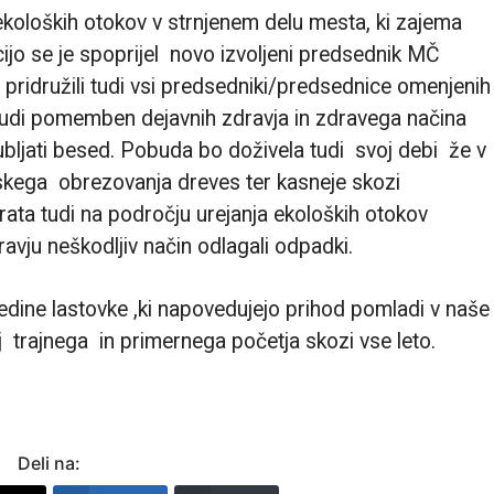
koloških otokov v strnjenem delu mesta, ki zajema
ijo se je spoprijel novo izvoljeni predsednik MČ
 pridružili tudi vsi predsedniki/predsednice omenjenih
k tudi pomemben dejavnih zdravja in zdravega načina
ubljati besed. Pobuda bo doživela tudi svoj debi že v
jskega obrezovanja dreves ter kasneje skozi
rata tudi na področju urejanja ekoloških otokov
avju neškodljiv način odlagali odpadki.
edine lastovke ,ki napovedujejo prihod pomladi v naše
j trajnega in primernega početja skozi vse leto.
Deli na: