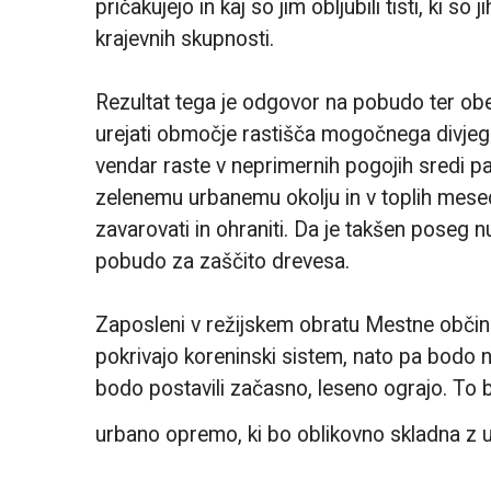
pričakujejo in kaj so jim obljubili tisti, ki so 
krajevnih skupnosti.
Rezultat tega je odgovor na pobudo ter ob
urejati območje rastišča mogočnega divjega 
vendar raste v neprimernih pogojih sredi 
zelenemu urbanemu okolju in v toplih mesec
zavarovati in ohraniti. Da je takšen poseg nu
pobudo za zaščito drevesa.
Zaposleni v režijskem obratu Mestne občine 
pokrivajo koreninski sistem, nato pa bodo n
bodo postavili začasno, leseno ograjo. To b
urbano opremo, ki bo oblikovno skladna z u