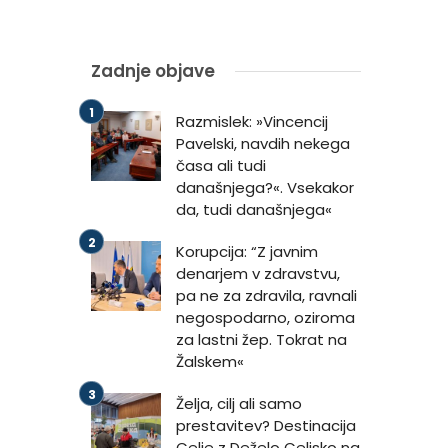
Zadnje objave
Razmislek: »Vincencij
Pavelski, navdih nekega
časa ali tudi
današnjega?«. Vsekakor
da, tudi današnjega«
Korupcija: “Z javnim
denarjem v zdravstvu,
pa ne za zdravila, ravnali
negospodarno, oziroma
za lastni žep. Tokrat na
Žalskem«
Želja, cilj ali samo
prestavitev? Destinacija
Celje z Deželo Celjsko na