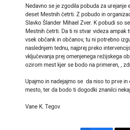
Nedavno se je zgodila pobuda za urejanje e
deset Mestnih četrti. Z pobudo in organizac
Slavko Šlander Mihael Zver. K pobudi so se
Mestnih četrti. Da ti ni stvar videza ampa
vsek občank in občanov, tu ni potrebno izg
naslednjem tednu, najprej preko intervenci
vključevanja prej omenjenega režijskega ob
ozirom mest kjer se bodo na primeren, , zdr
Upajmo in nadejajmo se da niso to prve in 
mesto, ter da bodo ti dogodki znanilci neka
Vane K. Tegov