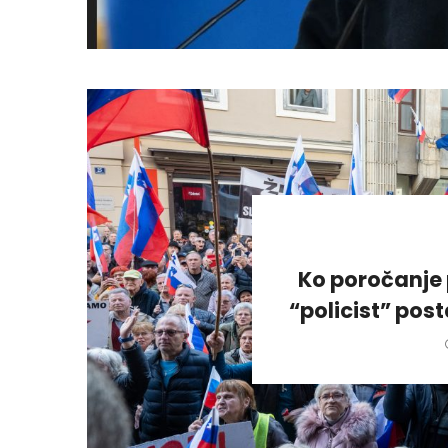
Ko poročanje 
“policist” pos