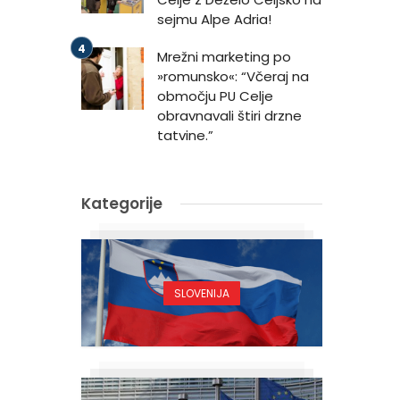
sejmu Alpe Adria!
Mrežni marketing po
»romunsko«: “Včeraj na
m
območju PU Celje
obravnavali štiri drzne
tatvine.”
Kategorije
SLOVENIJA