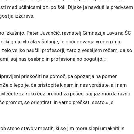
nosti med učilnicami oz. po šoli. Dijake je navdušila predvsem
 gostja izžareva.
o izkušnjo. Peter Juvančič, ravnatelj Gimnazije Lava na ŠC
ud, ki ga je vložila v šolanje, je občudovanja vreden in je
zelo veliko naučili profesorji, zato z veseljem rečem, da so
bami, saj nas osebno in profesionalno bogatijo.«
ripravljeni priskočiti na pomoč, pa opozarja na pomen
Zelo lepo je, če pristopite k nam in nas vprašate, ali nam
ovlečete za roko čez prehod za pešce, saj jaz morda ravno
e promet, se orientirati in varno prečkati cesto,« je
ob stene stavb v mestih, ki se jim mora slepi umakniti in