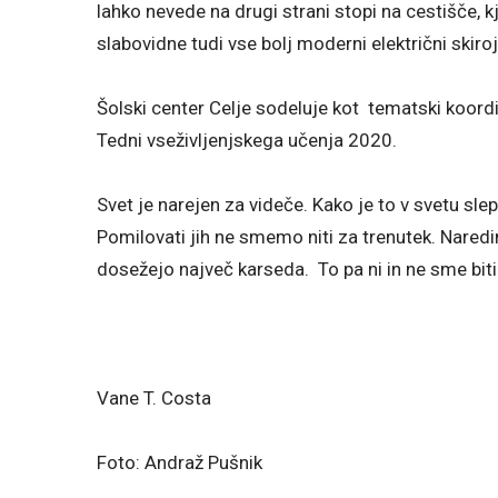
lahko nevede na drugi strani stopi na cestišče, kj
slabovidne tudi vse bolj moderni električni skiroji
Šolski center Celje sodeluje kot tematski koordi
Tedni vseživljenjskega učenja 2020.
Svet je narejen za videče. Kako je to v svetu sle
Pomilovati jih ne smemo niti za trenutek. Nared
dosežejo največ karseda. To pa ni in ne sme biti
Vane T. Costa
Foto: Andraž Pušnik