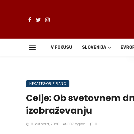
V FOKUSU
SLOVENIJA
EVRO
De
NEKATEGORIZIRANO
Celje: Ob svetovnem dn
izobraževanju
8. oktobra, 2020
337 ogledi
0