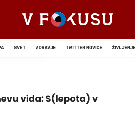
PA
SVET
ZDRAVJE
TWITTER NOVICE
ŽIVLJENJ
li
evu vida: S(lepota) v