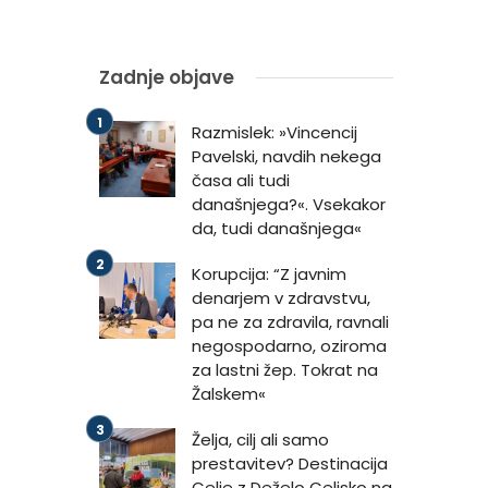
Zadnje objave
Razmislek: »Vincencij
Pavelski, navdih nekega
časa ali tudi
današnjega?«. Vsekakor
da, tudi današnjega«
Korupcija: “Z javnim
denarjem v zdravstvu,
pa ne za zdravila, ravnali
negospodarno, oziroma
za lastni žep. Tokrat na
Žalskem«
Želja, cilj ali samo
prestavitev? Destinacija
Celje z Deželo Celjsko na