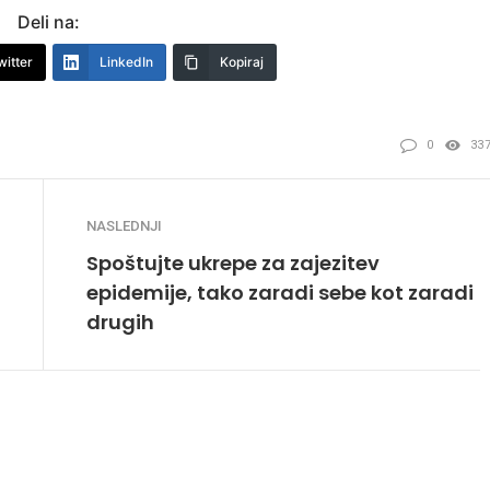
Deli na:
witter
LinkedIn
Kopiraj
0
33
NASLEDNJI
Spoštujte ukrepe za zajezitev
epidemije, tako zaradi sebe kot zaradi
drugih