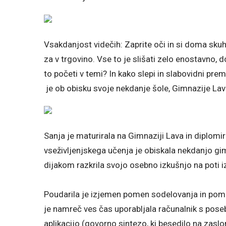
Vsakdanjost videčih: Zaprite oči in si doma skuh
za v trgovino. Vse to je slišati zelo enostavno, 
to početi v temi? In kako slepi in slabovidni pre
je ob obisku svoje nekdanje šole, Gimnazije Lava,
Sanja je maturirala na Gimnaziji Lava in diplomir
vseživljenjskega učenja je obiskala nekdanjo gim
dijakom razkrila svojo osebno izkušnjo na poti 
Poudarila je izjemen pomen sodelovanja in pomoči, k
je namreč ves čas uporabljala računalnik s pose
aplikacijo (govorno sintezo, ki besedilo na zaslon