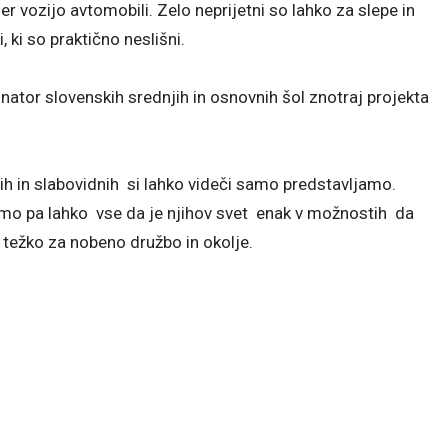
er vozijo avtomobili. Zelo neprijetni so lahko za slepe in
, ki so praktično neslišni.
nator slovenskih srednjih in osnovnih šol znotraj projekta
pih in slabovidnih si lahko videči samo predstavljamo.
imo pa lahko vse da je njihov svet enak v možnostih da
 težko za nobeno družbo in okolje.