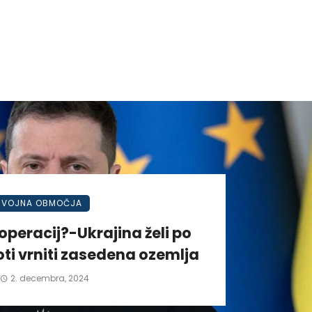
VOJNA OBMOČJA
operacij?-Ukrajina želi po
ti vrniti zasedena ozemlja
2. decembra, 2024