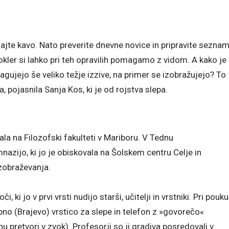
ajte kavo. Nato preverite dnevne novice in pripravite sezna
dokler si lahko pri teh opravilih pomagamo z vidom. A kako je
magujejo še veliko težje izzive, na primer se izobražujejo? To
 pojasnila Sanja Kos, ki je od rojstva slepa.
ala na Filozofski fakulteti v Mariboru. V Tednu
nazijo, ki jo je obiskovala na Šolskem centru Celje in
izobraževanja.
i jo v prvi vrsti nudijo starši, učitelji in vrstniki. Pri pouku
bno (Brajevo) vrstico za slepe in telefon z »govorečo«
u pretvori v zvok). Profesorji so ji gradiva posredovali v