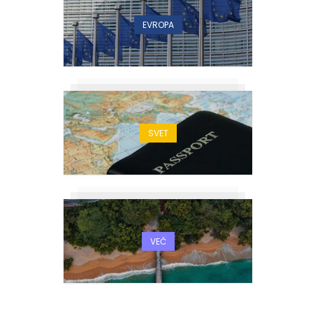
EVROPA
SVET
VEČ