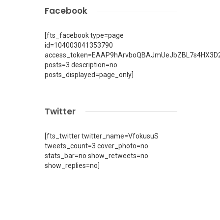
Facebook
[fts_facebook type=page
id=104003041353790
access_token=EAAP9hArvboQBAJmUeJbZBL7s4HX3D2
posts=3 description=no
posts_displayed=page_only]
Twitter
[fts_twitter twitter_name=VfokusuS
tweets_count=3 cover_photo=no
stats_bar=no show_retweets=no
show_replies=no]