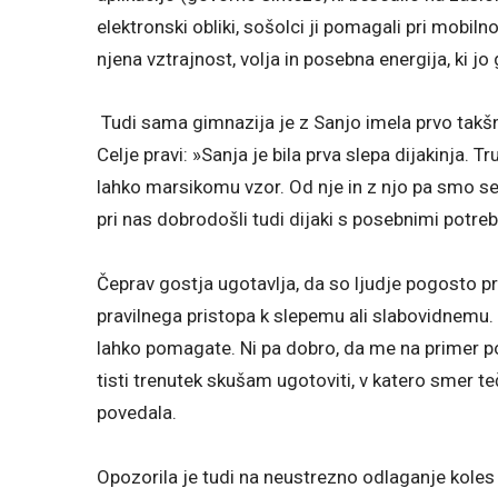
elektronski obliki, sošolci ji pomagali pri mobil
njena vztrajnost, volja in posebna energija, ki jo
Tudi sama gimnazija je z Sanjo imela prvo takšn
Celje pravi: »Sanja je bila prva slepa dijakinja. Tr
lahko marsikomu vzor. Od nje in z njo pa smo se 
pri nas dobrodošli tudi dijaki s posebnimi potre
Čeprav gostja ugotavlja, da so ljudje pogosto p
pravilnega pristopa k slepemu ali slabovidnemu. »
lahko pomagate. Ni pa dobro, da me na primer p
tisti trenutek skušam ugotoviti, v katero smer teč
povedala.
Opozorila je tudi na neustrezno odlaganje koles 