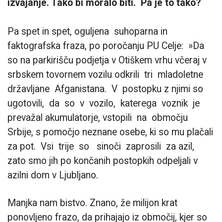
izvajanje. Tako bi moralo biti.
Pa je to tako?
Pa spet in spet, oguljena suhoparna in
faktografska fraza, po poročanju PU Celje: »Da
so na parkirišču podjetja v Otiškem vrhu včeraj v
srbskem tovornem vozilu odkrili tri mladoletne
državljane Afganistana. V postopku z njimi so
ugotovili, da so v vozilo, katerega voznik je
prevažal akumulatorje, vstopili na območju
Srbije, s pomočjo neznane osebe, ki so mu plačali
za
pot. Vsi trije so sinoči zaprosili za azil,
zato smo jih po končanih postopkih odpeljali v
azilni dom v Ljubljano.
Manjka nam bistvo. Znano, že milijon krat
ponovljeno frazo, da prihajajo iz območij, kjer so