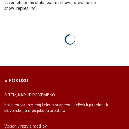
cover_photo=no stats_bar=no show_retweets=no
show_replies=no]
V FOKUSU
O TEM, KAR JE POMEMBNO.
Kot neodvisen medij želimo prispevati delček k pluralnosti
slovenskega medijskega prostora.
_______________________
Vpisan v razvid medijev