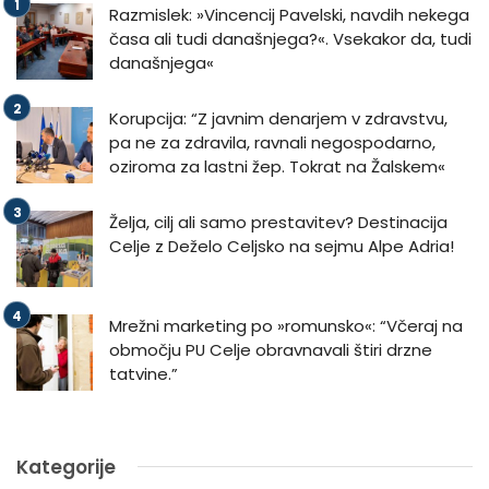
Razmislek: »Vincencij Pavelski, navdih nekega
časa ali tudi današnjega?«. Vsekakor da, tudi
današnjega«
Korupcija: “Z javnim denarjem v zdravstvu,
pa ne za zdravila, ravnali negospodarno,
oziroma za lastni žep. Tokrat na Žalskem«
Želja, cilj ali samo prestavitev? Destinacija
Celje z Deželo Celjsko na sejmu Alpe Adria!
Mrežni marketing po »romunsko«: “Včeraj na
območju PU Celje obravnavali štiri drzne
tatvine.”
Kategorije