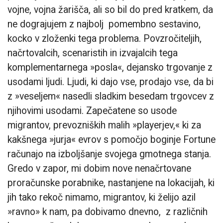
vojne, vojna žarišča, ali so bil do pred kratkem, da
ne dograjujem z najbolj pomembno sestavino,
kocko v zloženki tega problema. Povzročiteljih,
načrtovalcih, scenaristih in izvajalcih tega
komplementarnega »posla«, dejansko trgovanje z
usodami ljudi. Ljudi, ki dajo vse, prodajo vse, da bi
z »veseljem« nasedli sladkim besedam trgovcev z
njihovimi usodami. Zapečatene so usode
migrantov, prevozniških malih »playerjev,« ki za
kakšnega »jurja« evrov s pomočjo boginje Fortune
računajo na izboljšanje svojega gmotnega stanja.
Gredo v zapor, mi dobim nove nenačrtovane
proračunske porabnike, nastanjene na lokacijah, ki
jih tako rekoč nimamo, migrantov, ki želijo azil
»ravno» k nam, pa dobivamo dnevno, z različnih