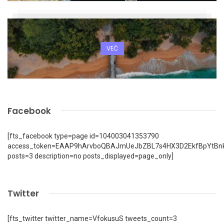
VEČ
Facebook
[fts_facebook type=page id=104003041353790
access_token=EAAP9hArvboQBAJmUeJbZBL7s4HX3D2EkfBpYtBn
posts=3 description=no posts_displayed=page_only]
Twitter
[fts_twitter twitter_name=VfokusuS tweets_count=3