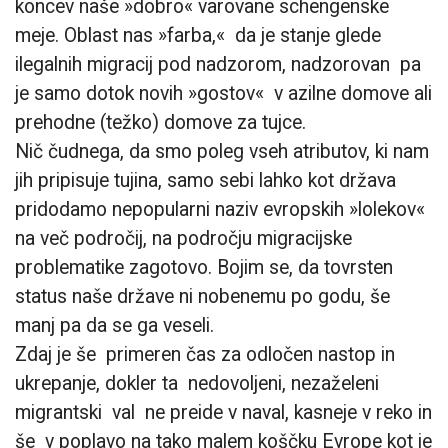
koncev naše »dobro« varovane schengenske
meje. Oblast nas »farba,« da je stanje glede
ilegalnih migracij pod nadzorom, nadzorovan pa
je samo dotok novih »gostov« v azilne domove ali
prehodne (težko) domove za tujce.
Nič čudnega, da smo poleg vseh atributov, ki nam
jih pripisuje tujina, samo sebi lahko kot država
pridodamo nepopularni naziv evropskih »lolekov«
na več področij, na področju migracijske
problematike zagotovo. Bojim se, da tovrsten
status naše države ni nobenemu po godu, še
manj pa da se ga veseli.
Zdaj je še primeren čas za odločen nastop in
ukrepanje, dokler ta nedovoljeni, nezaželeni
migrantski val ne preide v naval, kasneje v reko in
še v poplavo na tako malem koščku Evrope kot je