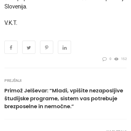
Slovenija.
V.K.T.
0
152
PREJŠNJI
Primož Jelševar: “Mladi, vpišite nezaposljive
študijske programe, sistem vas potrebuje
brezposelne in nemočne.”