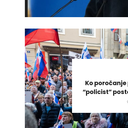
Ko poročanje 
“policist” pos