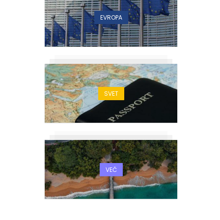
EVROPA
SVET
VEČ