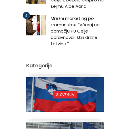
sejmu Alpe Adria!
Mrežni marketing po
»romunsko«: “Včeraj na
območju PU Celje
obravnavali štiri drzne
tatvine.”
Kategorije
SLOVENIJA