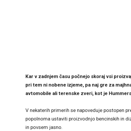
Kar v zadnjem času počnejo skoraj vsi proizvaj
pri tem ni nobene izjeme, pa naj gre za majhn
avtomobile ali terenske zveri, kot je Hummers
V nekaterih primerih se napoveduje postopen pr
popolnoma ustaviti proizvodnjo bencinskih in diz
in povsem jasno.