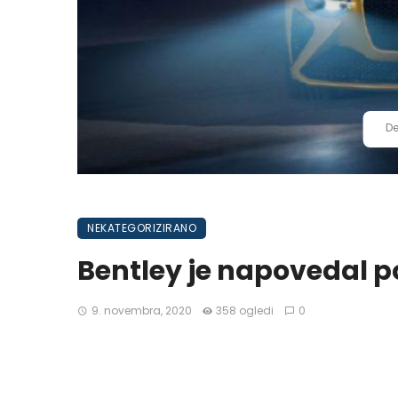
De
NEKATEGORIZIRANO
Bentley je napovedal po
9. novembra, 2020
358 ogledi
0