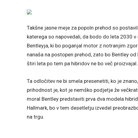
Takšne jasne meje za popoln prehod so postavili 
katerega so napovedali, da bodo do leta 2030 v c
Bentleyja, ki bo poganjal motor z notranjim zgor
nanaša na postopen prehod, zato bo Bentley od le
štiri leta po tem pa hibridov ne bo več proizvajal.
Ta odločitev ne bi smela presenetiti, ko je znan
prihodnost je, kot je nemško podjetje že večkrat 
moral Bentley predstaviti prva dva modela hibridni
Hallmark, bo v tem desetletju izvedel preobrazbo
na trgu.