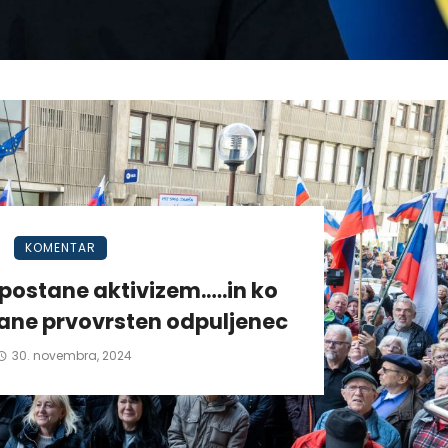
KOMENTAR
postane aktivizem.….in ko
tane prvovrsten odpuljenec
30. novembra, 2024