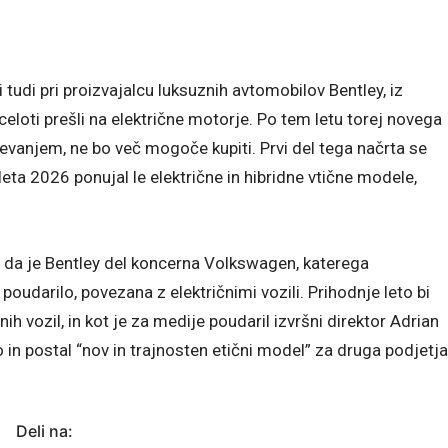
tudi pri proizvajalcu luksuznih avtomobilov Bentley, iz
eloti prešli na električne motorje. Po tem letu torej novega
evanjem, ne bo več mogoče kupiti. Prvi del tega načrta se
ta 2026 ponujal le električne in hibridne vtične modele,
o, da je Bentley del koncerna Volkswagen, katerega
poudarilo, povezana z električnimi vozili. Prihodnje leto bi
h vozil, in kot je za medije poudaril izvršni direktor Adrian
 in postal “nov in trajnosten etični model” za druga podjetja
Deli na: