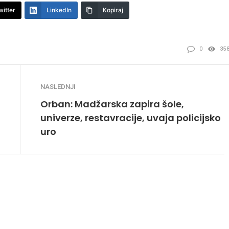
witter
LinkedIn
Kopiraj
0
35
NASLEDNJI
Orban: Madžarska zapira šole,
univerze, restavracije, uvaja policijsko
uro