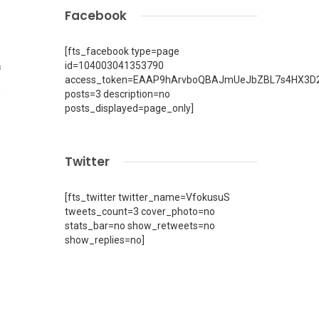
Facebook
[fts_facebook type=page
id=104003041353790
8
access_token=EAAP9hArvboQBAJmUeJbZBL7s4HX3D2
posts=3 description=no
posts_displayed=page_only]
Twitter
[fts_twitter twitter_name=VfokusuS
tweets_count=3 cover_photo=no
stats_bar=no show_retweets=no
show_replies=no]