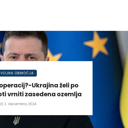
VOJNA OBMOČJA
operacij?-Ukrajina želi po
ti vrniti zasedena ozemlja
2. decembra, 2024