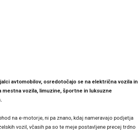
alci avtomobilov, osredotočajo se na električna vozila in
a mestna vozila, limuzine, športne in luksuzne
.
ehod na e-motorje, ni pa znano, kdaj nameravajo podjetja
elskih vozil, včasih pa so te meje postavljene precej trdno