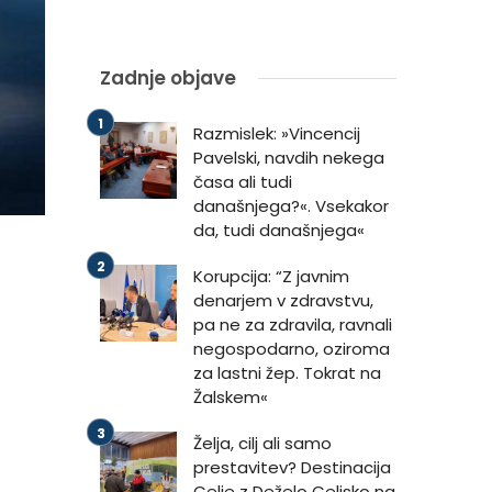
Zadnje objave
Razmislek: »Vincencij
Pavelski, navdih nekega
časa ali tudi
današnjega?«. Vsekakor
da, tudi današnjega«
Korupcija: “Z javnim
denarjem v zdravstvu,
pa ne za zdravila, ravnali
negospodarno, oziroma
za lastni žep. Tokrat na
Žalskem«
Želja, cilj ali samo
prestavitev? Destinacija
Celje z Deželo Celjsko na