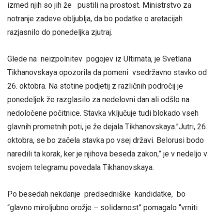
izmed njih so jih že pustili na prostost. Ministrstvo za
notranje zadeve obljublja, da bo podatke o aretacijah
razjasnilo do ponedeljka zjutraj.
Glede na neizpolnitev pogojev iz Ultimata, je Svetlana
Tikhanovskaya opozorila da pomeni vsedržavno stavko od
26. oktobra. Na stotine podjetij z različnih področij je
ponedeljek že razglasilo za nedelovni dan ali odšlo na
nedoločene počitnice. Stavka vključuje tudi blokado vseh
glavnih prometnih poti, je že dejala Tikhanovskaya.”Jutri, 26.
oktobra, se bo začela stavka po vsej državi. Belorusi bodo
naredili ta korak, ker je njihova beseda zakon,” je v nedeljo v
svojem telegramu povedala Tikhanovskaya.
Po besedah ​​nekdanje predsedniške kandidatke, bo
“glavno miroljubno orožje – solidarnost” pomagalo “vrniti