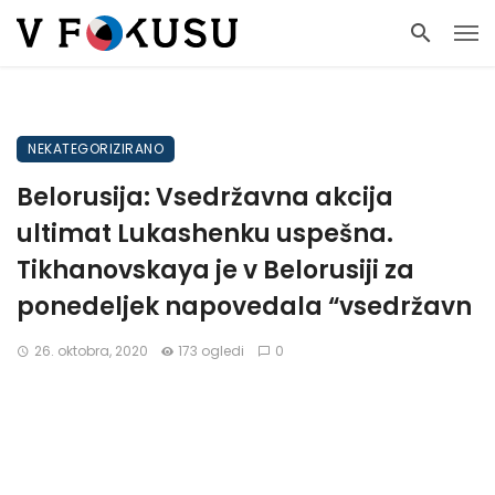
NEKATEGORIZIRANO
Belorusija: Vsedržavna akcija
ultimat Lukashenku uspešna.
Tikhanovskaya je v Belorusiji za
ponedeljek napovedala “vsedržavn
26. oktobra, 2020
173 ogledi
0