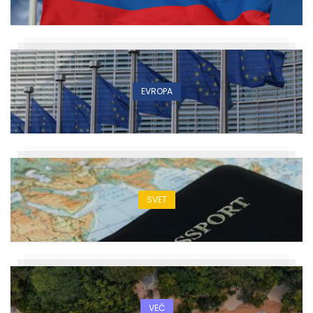
EVROPA
SVET
VEČ