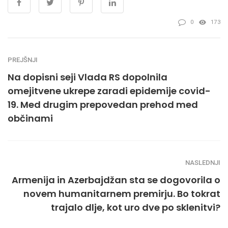
0
173
PREJŠNJI
Na dopisni seji Vlada RS dopolnila
omejitvene ukrepe zaradi epidemije covid-
19. Med drugim prepovedan prehod med
občinami
NASLEDNJI
Armenija in Azerbajdžan sta se dogovorila o
novem humanitarnem premirju. Bo tokrat
trajalo dlje, kot uro dve po sklenitvi?