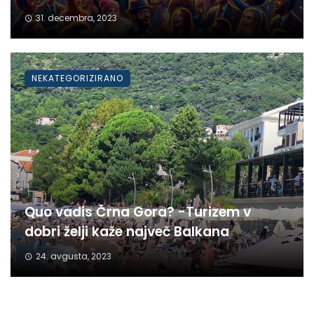
31. decembra, 2023
NEKATEGORIZIRANO
Quo vadis Črna Gora? -Turizem v
dobri želji kaže največ Balkana
24. avgusta, 2023