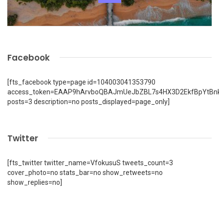
Facebook
[fts_facebook type=page id=104003041353790
access_token=EAAP9hArvboQBAJmUeJbZBL7s4HX3D2EkfBpYtBn
posts=3 description=no posts_displayed=page_only]
Twitter
[fts_twitter twitter_name=VfokusuS tweets_count=3
cover_photo=no stats_bar=no show_retweets=no
show_replies=no]