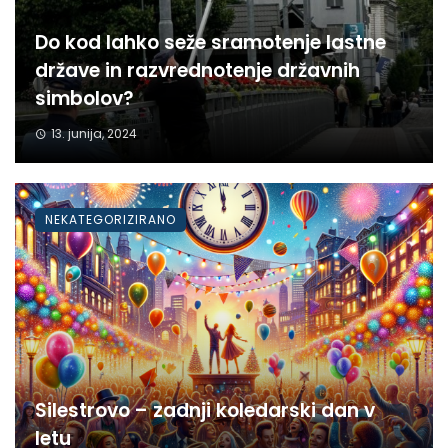
Do kod lahko seže sramotenje lastne
države in razvrednotenje državnih
simbolov?
13. junija, 2024
NEKATEGORIZIRANO
Silestrovo – zadnji koledarski dan v
letu