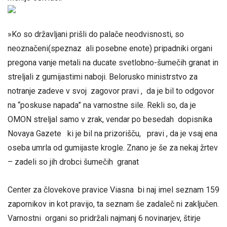
»Ko so državljani prišli do palače neodvisnosti, so
neoznačeni(speznaz ali posebne enote) pripadniki organi
pregona vanje metali na ducate svetlobno-šumečih granat in
streljali z gumijastimi naboji. Belorusko ministrstvo za
notranje zadeve v svoj zagovor pravi , da je bil to odgovor
na “poskuse napada” na varnostne sile. Rekli so, da je
OMON streljal samo v zrak, vendar po besedah dopisnika
Novaya Gazete ki je bil na prizorišču, pravi , da je vsaj ena
oseba umrla od gumijaste krogle. Znano je še za nekaj žrtev
– zadeli so jih drobci šumečih granat
Center za človekove pravice Viasna bi naj imel seznam 159
zapornikov in kot pravijo, ta seznam še zadaleč ni zaključen.
Varnostni organi so pridržali najmanj 6 novinarjev, štirje