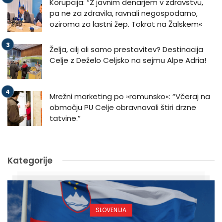
Korupcija: “Z javnim denarjem v zdravstvu,
pa ne za zdravila, ravnali negospodarno,
oziroma za lastni žep. Tokrat na Žalskem«
Želja, cilj ali samo prestavitev? Destinacija
Celje z Deželo Celjsko na sejmu Alpe Adria!
Mrežni marketing po »romunsko«: “Včeraj na
območju PU Celje obravnavali štiri drzne
tatvine.”
Kategorije
SLOVENIJA