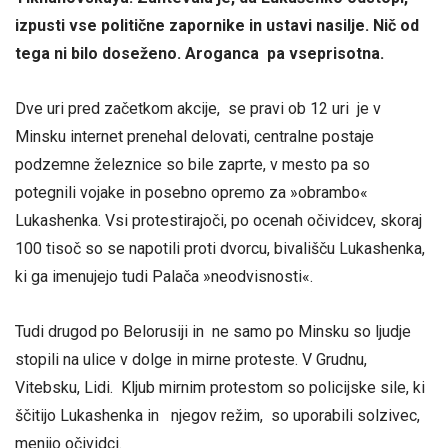
izpusti vse politične zapornike in ustavi nasilje. Nič od
tega ni bilo doseženo. Aroganca pa vseprisotna.
Dve uri pred začetkom akcije, se pravi ob 12 uri je v
Minsku internet prenehal delovati, centralne postaje
podzemne železnice so bile zaprte, v mesto pa so
potegnili vojake in posebno opremo za »obrambo«
Lukashenka. Vsi protestirajoči, po ocenah očividcev, skoraj
100 tisoč so se napotili proti dvorcu, bivališču Lukashenka,
ki ga imenujejo tudi Palača »neodvisnosti«.
Tudi drugod po Belorusiji in ne samo po Minsku so ljudje
stopili na ulice v dolge in mirne proteste. V Grudnu,
Vitebsku, Lidi. Kljub mirnim protestom so policijske sile, ki
ščitijo Lukashenka in njegov režim, so uporabili solzivec,
menijo očividci.