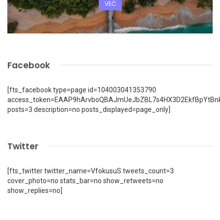
VEČ
Facebook
[fts_facebook type=page id=104003041353790
access_token=EAAP9hArvboQBAJmUeJbZBL7s4HX3D2EkfBpYtBn
posts=3 description=no posts_displayed=page_only]
Twitter
[fts_twitter twitter_name=VfokusuS tweets_count=3
cover_photo=no stats_bar=no show_retweets=no
show_replies=no]