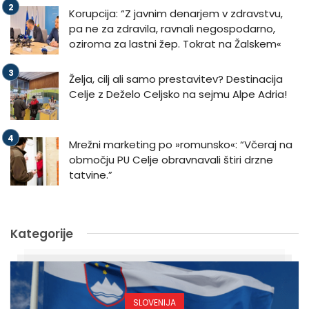
Korupcija: “Z javnim denarjem v zdravstvu,
pa ne za zdravila, ravnali negospodarno,
oziroma za lastni žep. Tokrat na Žalskem«
Želja, cilj ali samo prestavitev? Destinacija
Celje z Deželo Celjsko na sejmu Alpe Adria!
Mrežni marketing po »romunsko«: “Včeraj na
območju PU Celje obravnavali štiri drzne
tatvine.”
Kategorije
SLOVENIJA