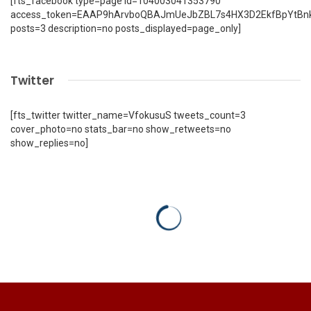
[fts_facebook type=page id=104003041353790
access_token=EAAP9hArvboQBAJmUeJbZBL7s4HX3D2EkfBpYtBn
posts=3 description=no posts_displayed=page_only]
Twitter
[fts_twitter twitter_name=VfokusuS tweets_count=3
cover_photo=no stats_bar=no show_retweets=no
show_replies=no]