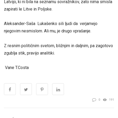
Latvijo, ki ni bila na seznamu sovražnikov, zato nima smisla
zapirati le Litve in Poljske.
Aleksander-Saša Lukašenko sili ljudi da verjamejo
njegovim nesmislom. Ali mu, je drugo vprašanje.
Z resnim političnim svetom, bližnjim in daljnim, pa zagotovo
zgublja stik, pravijo analitiki.
Vane T.Costa
0
191