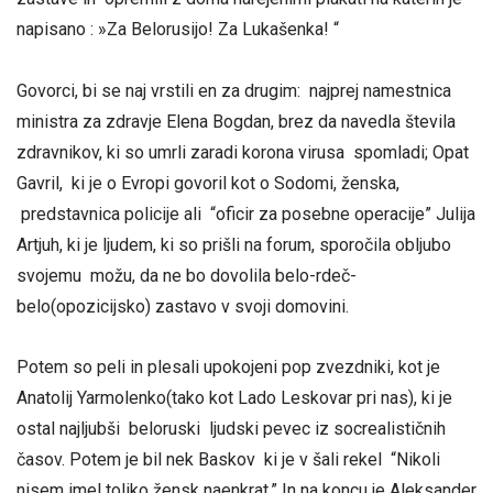
napisano : »Za Belorusijo! Za Lukašenka! “
Govorci, bi se naj vrstili en za drugim: najprej namestnica
ministra za zdravje Elena Bogdan, brez da navedla števila
zdravnikov, ki so umrli zaradi korona virusa spomladi; Opat
Gavril, ki je o Evropi govoril kot o Sodomi, ženska,
predstavnica policije ali “oficir za posebne operacije” Julija
Artjuh, ki je ljudem, ki so prišli na forum, sporočila obljubo
svojemu možu, da ne bo dovolila belo-rdeč-
belo(opozicijsko) zastavo v svoji domovini.
Potem so peli in plesali upokojeni pop zvezdniki, kot je
Anatolij Yarmolenko(tako kot Lado Leskovar pri nas), ki je
ostal najljubši beloruski ljudski pevec iz socrealističnih
časov. Potem je bil nek Baskov ki je v šali rekel “Nikoli
nisem imel toliko žensk naenkrat.” In na koncu je Aleksander