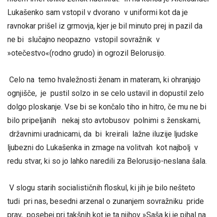
Lukašenko sam vstopil v dvorano v uniformi kot da je
ravnokar prišel iz grmovja, kjer je bil minuto prej in pazil da
ne bi slučajno neopazno vstopil sovražnik v
»otečestvo«(rodno grudo) in ogrozil Belorusijo.
Celo na temo hvaležnosti ženam in materam, ki ohranjajo
ognjišče, je pustil solzo in se celo ustavil in dopustil zelo
dolgo ploskanje. Vse bi se končalo tiho in hitro, če mu ne bi
bilo pripeljanih nekaj sto avtobusov polnimi s ženskami,
državnimi uradnicami, da bi kreirali lažne iluzije ljudske
ljubezni do Lukašenka in zmage na volitvah kot najbolj v
redu stvar, ki so jo lahko naredili za Belorusijo-neslana šala.
V slogu starih socialističnih floskul, ki jih je bilo nešteto
tudi pri nas, besedni arzenal o zunanjem sovražniku pride
prav, posebej pri takšnih kot je ta njihov »Saša ki je pihal na