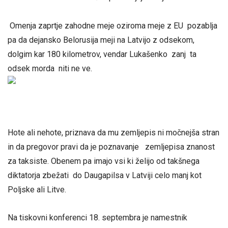
Omenja zaprtje zahodne meje oziroma meje z EU pozablja
pa da dejansko Belorusija meji na Latvijo z odsekom,
dolgim ​​kar 180 kilometrov, vendar Lukašenko zanj ta
odsek morda niti ne ve.
Hote ali nehote, priznava da mu zemljepis ni močnejša stran
in da pregovor pravi da je poznavanje zemljepisa znanost
za taksiste. Obenem pa imajo vsi ki želijo od takšnega
diktatorja zbežati do Daugapilsa v Latviji celo manj kot
Poljske ali Litve.
Na tiskovni konferenci 18. septembra je namestnik