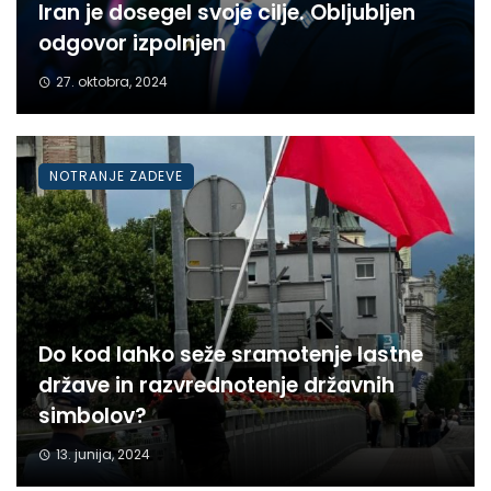
Iran je dosegel svoje cilje. Obljubljen
odgovor izpolnjen
27. oktobra, 2024
NOTRANJE ZADEVE
Do kod lahko seže sramotenje lastne
države in razvrednotenje državnih
simbolov?
13. junija, 2024