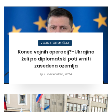
VOJNA OBMOČJA
Konec vojnih operacij?-Ukrajina
želi po diplomatski poti vrniti
zasedena ozemlja
2. decembra, 2024