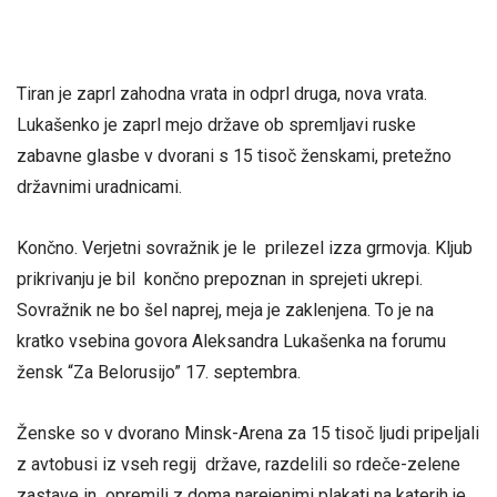
Tiran je zaprl zahodna vrata in odprl druga, nova vrata.
Lukašenko je zaprl mejo države ob spremljavi ruske
zabavne glasbe v dvorani s 15 tisoč ženskami, pretežno
državnimi uradnicami.
Končno. Verjetni sovražnik je le prilezel izza grmovja. Kljub
prikrivanju je bil končno prepoznan in sprejeti ukrepi.
Sovražnik ne bo šel naprej, meja je zaklenjena. To je na
kratko vsebina govora Aleksandra Lukašenka na forumu
žensk “Za Belorusijo” 17. septembra.
Ženske so v dvorano Minsk-Arena za 15 tisoč ljudi pripeljali
z avtobusi iz vseh regij države, razdelili so rdeče-zelene
zastave in opremili z doma narejenimi plakati na katerih je