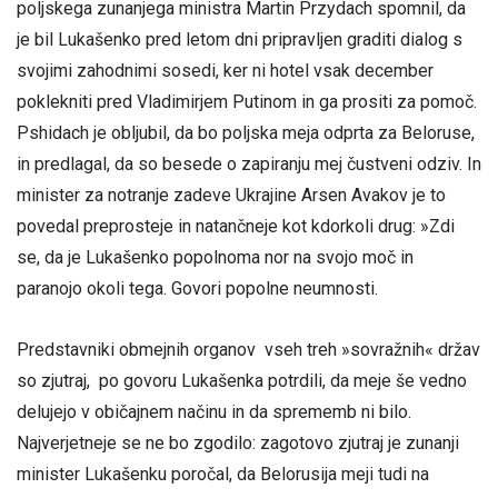
poljskega zunanjega ministra Martin Przydach spomnil, da
je bil Lukašenko pred letom dni pripravljen graditi dialog s
svojimi zahodnimi sosedi, ker ni hotel vsak december
poklekniti pred Vladimirjem Putinom in ga prositi za pomoč.
Pshidach je obljubil, da bo poljska meja odprta za Beloruse,
in predlagal, da so besede o zapiranju mej čustveni odziv. In
minister za notranje zadeve Ukrajine Arsen Avakov je to
povedal preprosteje in natančneje kot kdorkoli drug: »Zdi
se, da je Lukašenko popolnoma nor na svojo moč in
paranojo okoli tega. Govori popolne neumnosti.
Predstavniki obmejnih organov vseh treh »sovražnih« držav
so zjutraj, po govoru Lukašenka potrdili, da meje še vedno
delujejo v običajnem načinu in da sprememb ni bilo.
Najverjetneje se ne bo zgodilo: zagotovo zjutraj je zunanji
minister Lukašenku poročal, da Belorusija meji tudi na