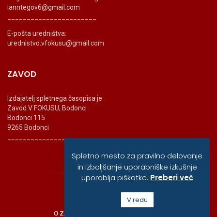
ianntegov6@gmail.com
_______________________
E-pošta uredništva:
urednistvo.vfokusu@gmail.com
ZAVOD
Izdajatelj spletnega časopisa je
Zavod V FOKUSU, Bodonci
Bodonci 115
9265 Bodonci
_______________________
Spletno mesto za pravilno delovanje
in izboljšanje uporabniške izkušnje
uporablja piškotke.
Preberi več
© vfokusu, 2020
V redu
O ZAVODU
POLITIKA ZASEBNOSTI