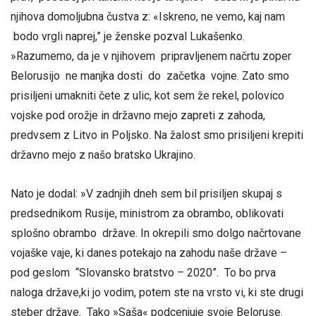
njihova domoljubna čustva z: «Iskreno, ne vemo, kaj nam
bodo vrgli naprej,” je ženske pozval Lukašenko.
»Razumemo, da je v njihovem pripravljenem načrtu zoper
Belorusijo ne manjka dosti do začetka vojne. Zato smo
prisiljeni umakniti čete z ulic, kot sem že rekel, polovico
vojske pod orožje in državno mejo zapreti z zahoda,
predvsem z Litvo in Poljsko. Na žalost smo prisiljeni krepiti
državno mejo z našo bratsko Ukrajino.
Nato je dodal: »V zadnjih dneh sem bil prisiljen skupaj s
predsednikom Rusije, ministrom za obrambo, oblikovati
splošno obrambo države. In okrepili smo dolgo načrtovane
vojaške vaje, ki danes potekajo na zahodu naše države –
pod geslom “Slovansko bratstvo – 2020”. To bo prva
naloga države,ki jo vodim, potem ste na vrsto vi, ki ste drugi
steber države. Tako »Saša« podcenjuje svoje Beloruse.