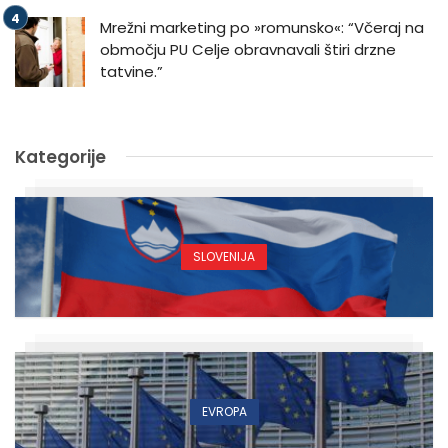
Mrežni marketing po »romunsko«: “Včeraj na
območju PU Celje obravnavali štiri drzne
tatvine.”
Kategorije
SLOVENIJA
EVROPA