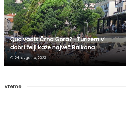
Quo vadis Črna Gora? -Turizem v
dobri želji kaže največ Balkana
24. avgusta, 2023
Vreme