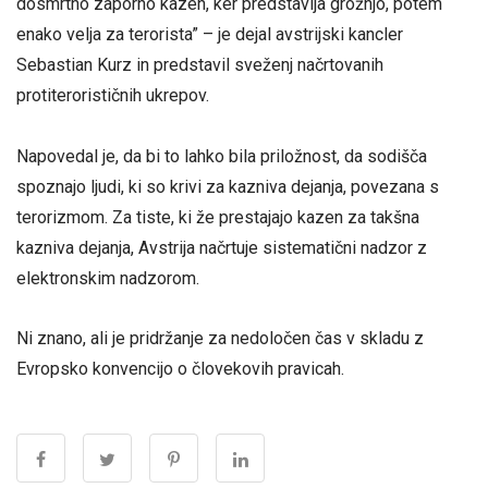
dosmrtno zaporno kazen, ker predstavlja grožnjo, potem
enako velja za terorista” – je dejal avstrijski kancler
Sebastian Kurz in predstavil sveženj načrtovanih
protiterorističnih ukrepov.
Napovedal je, da bi to lahko bila priložnost, da sodišča
spoznajo ljudi, ki so krivi za kazniva dejanja, povezana s
terorizmom. Za tiste, ki že prestajajo kazen za takšna
kazniva dejanja, Avstrija načrtuje sistematični nadzor z
elektronskim nadzorom.
Ni znano, ali je pridržanje za nedoločen čas v skladu z
Evropsko konvencijo o človekovih pravicah.