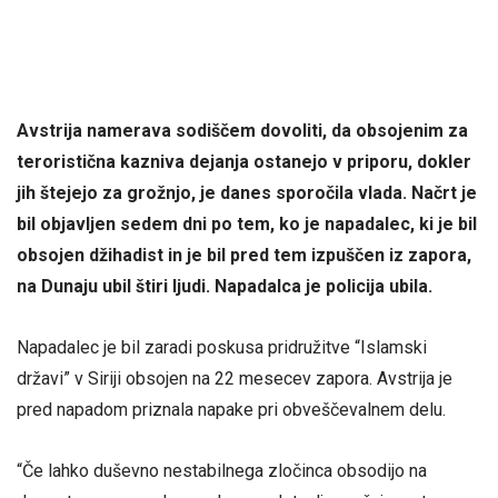
Avstrija namerava sodiščem dovoliti, da obsojenim za
teroristična kazniva dejanja ostanejo v priporu, dokler
jih štejejo za grožnjo, je danes sporočila vlada. Načrt je
bil objavljen sedem dni po tem, ko je napadalec, ki je bil
obsojen džihadist in je bil pred tem izpuščen iz zapora,
na Dunaju ubil štiri ljudi. Napadalca je policija ubila.
Napadalec je bil zaradi poskusa pridružitve “Islamski
državi” v Siriji obsojen na 22 mesecev zapora. Avstrija je
pred napadom priznala napake pri obveščevalnem delu.
“Če lahko duševno nestabilnega zločinca obsodijo na