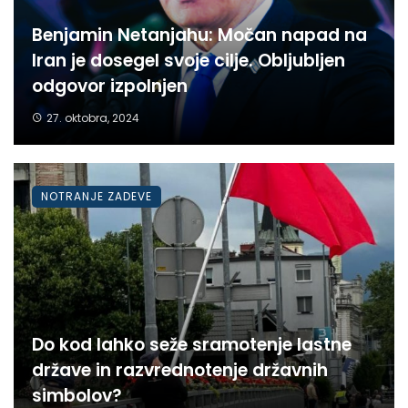
Benjamin Netanjahu: Močan napad na
Iran je dosegel svoje cilje. Obljubljen
odgovor izpolnjen
27. oktobra, 2024
NOTRANJE ZADEVE
Do kod lahko seže sramotenje lastne
države in razvrednotenje državnih
simbolov?