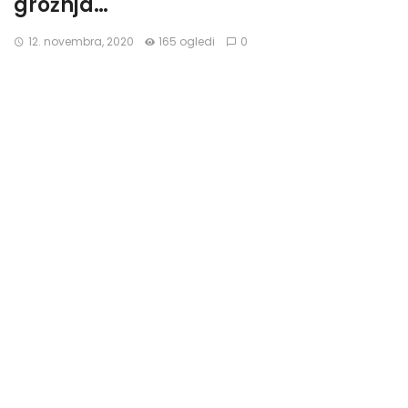
grožnja…
12. novembra, 2020
165 ogledi
0