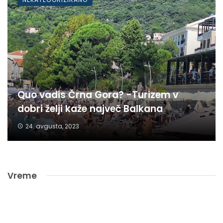
Quo vadis Črna Gora? -Turizem v
dobri želji kaže največ Balkana
24. avgusta, 2023
Vreme