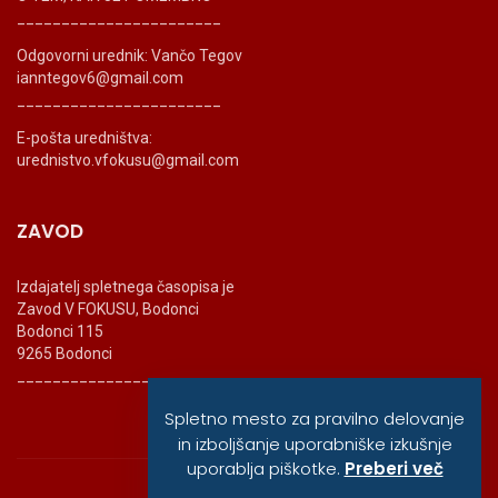
_______________________
Odgovorni urednik: Vančo Tegov
ianntegov6@gmail.com
_______________________
E-pošta uredništva:
urednistvo.vfokusu@gmail.com
ZAVOD
Izdajatelj spletnega časopisa je
Zavod V FOKUSU, Bodonci
Bodonci 115
9265 Bodonci
_______________________
Spletno mesto za pravilno delovanje
in izboljšanje uporabniške izkušnje
uporablja piškotke.
Preberi več