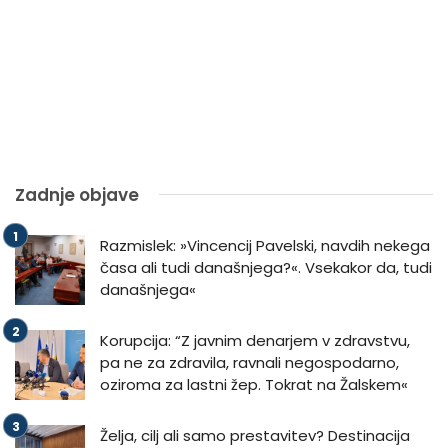
Zadnje objave
Razmislek: »Vincencij Pavelski, navdih nekega
časa ali tudi današnjega?«. Vsekakor da, tudi
današnjega«
Korupcija: “Z javnim denarjem v zdravstvu,
pa ne za zdravila, ravnali negospodarno,
oziroma za lastni žep. Tokrat na Žalskem«
Želja, cilj ali samo prestavitev? Destinacija