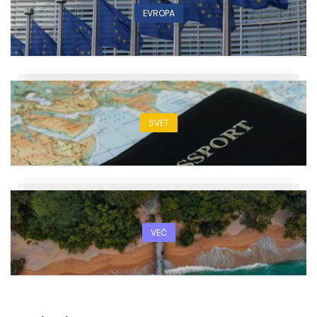
EVROPA
SVET
VEČ