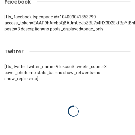
Facebook
[fts_facebook type=page id=104003041353790
access_token=EAAP9hArvboQBAJmUeJbZBL7s4HX3D2EkfBpYtBn
posts=3 description=no posts_displayed=page_only]
Twitter
[fts_twitter twitter_name=VfokusuS tweets_count=3
cover_photo=no stats_bar=no show_retweets=no
show_replies=no]