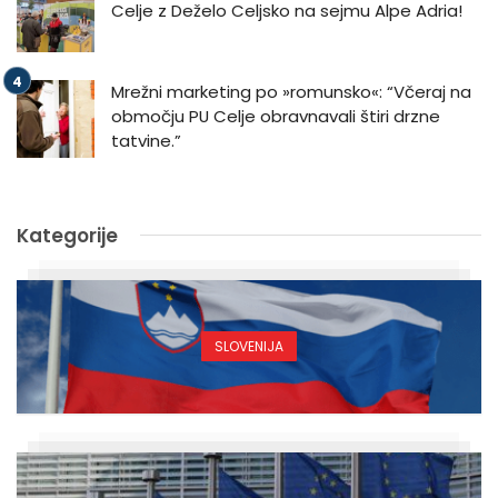
Celje z Deželo Celjsko na sejmu Alpe Adria!
Mrežni marketing po »romunsko«: “Včeraj na
območju PU Celje obravnavali štiri drzne
tatvine.”
Kategorije
SLOVENIJA