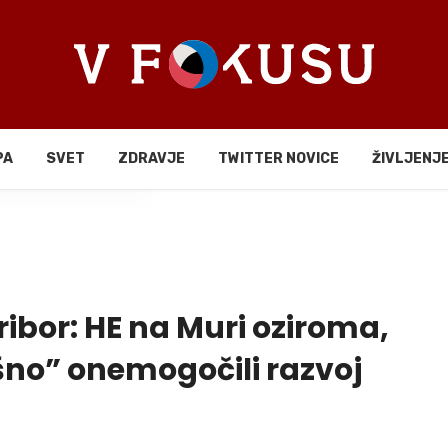
PA
SVET
ZDRAVJE
TWITTER NOVICE
ŽIVLJENJ
li
bor: HE na Muri oziroma,
ešno” onemogočili razvoj