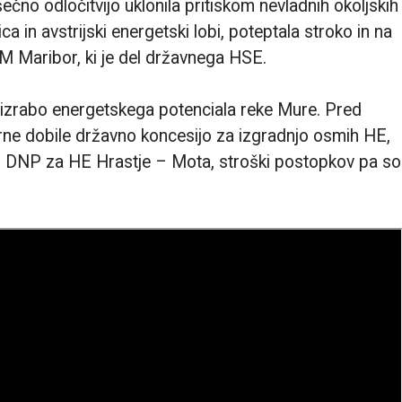
ečno odločitvijo uklonila pritiskom nevladnih okoljskih
ca in avstrijski energetski lobi, poteptala stroko in na
EM Maribor, ki je del državnega HSE.
ejo izrabo energetskega potenciala reke Mure. Pred
rne dobile državno koncesijo za izgradnjo osmih HE,
am DNP za HE Hrastje – Mota, stroški postopkov pa so