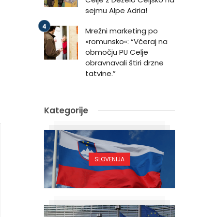
sejmu Alpe Adria!
Mrežni marketing po
»romunsko«: “Včeraj na
območju PU Celje
obravnavali štiri drzne
tatvine.”
Kategorije
SLOVENIJA