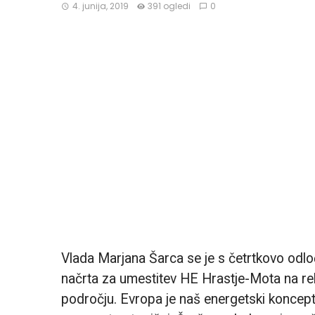
4. junija, 2019
391 ogledi
0
Vlada Marjana Šarca se je s četrtkovo odlo
načrta za umestitev HE Hrastje-Mota na rek
področju. Evropa je naš energetski koncept r