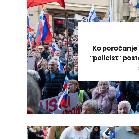
Ko poročanje 
“policist” pos