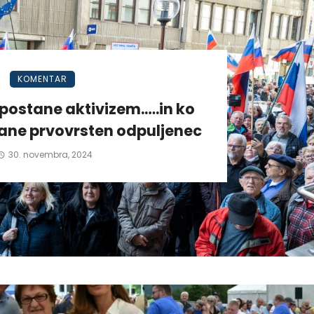
KOMENTAR
postane aktivizem.….in ko
tane prvovrsten odpuljenec
30. novembra, 2024