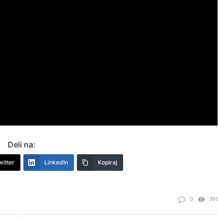
Deli na:
witter
LinkedIn
Kopiraj
0
39