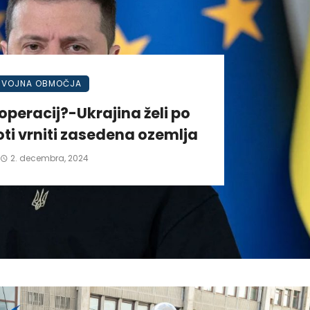
VOJNA OBMOČJA
operacij?-Ukrajina želi po
ti vrniti zasedena ozemlja
2. decembra, 2024