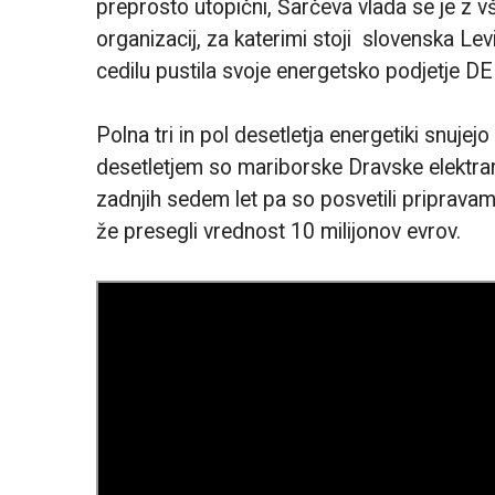
preprosto utopični, Šarčeva vlada se je z vš
organizacij, za katerimi stoji slovenska Levi
cedilu pustila svoje energetsko podjetje D
Polna tri in pol desetletja energetiki snuj
desetletjem so mariborske Dravske elektra
zadnjih sedem let pa so posvetili priprav
že presegli vrednost 10 milijonov evrov.