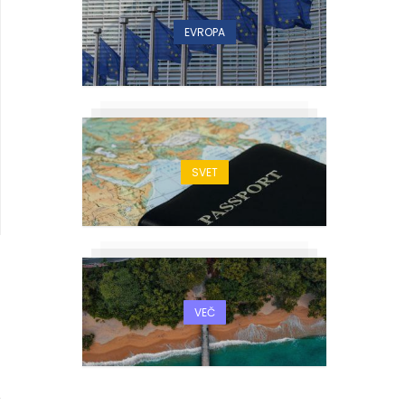
EVROPA
SVET
VEČ
1