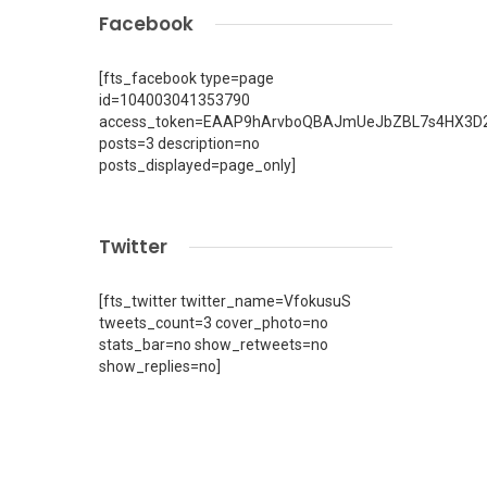
Facebook
[fts_facebook type=page
id=104003041353790
access_token=EAAP9hArvboQBAJmUeJbZBL7s4HX3D2
posts=3 description=no
posts_displayed=page_only]
Twitter
[fts_twitter twitter_name=VfokusuS
tweets_count=3 cover_photo=no
stats_bar=no show_retweets=no
show_replies=no]