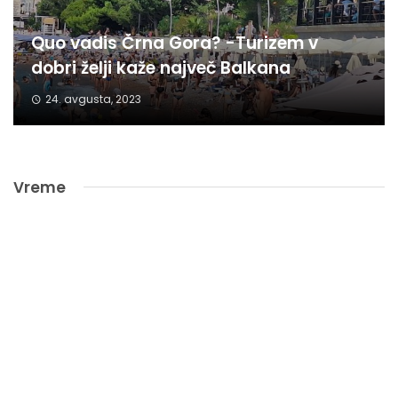
Quo vadis Črna Gora? -Turizem v
dobri želji kaže največ Balkana
24. avgusta, 2023
Vreme