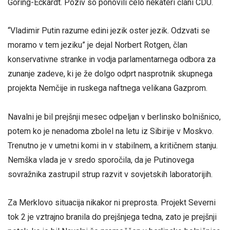
Goring-Eckardt. Poziv so ponovili celo nekateri člani CDU.
“Vladimir Putin razume edini jezik oster jezik. Odzvati se
moramo v tem jeziku” je dejal Norbert Rotgen, član
konservativne stranke in vodja parlamentarnega odbora za
zunanje zadeve, ki je že dolgo odprt nasprotnik skupnega
projekta Nemčije in ruskega naftnega velikana Gazprom.
Navalni je bil prejšnji mesec odpeljan v berlinsko bolnišnico,
potem ko je nenadoma zbolel na letu iz Sibirije v Moskvo.
Trenutno je v umetni komi in v stabilnem, a kritičnem stanju.
Nemška vlada je v sredo sporočila, da je Putinovega
sovražnika zastrupil strup razvit v sovjetskih laboratorijih.
Za Merklovo situacija nikakor ni preprosta. Projekt Severni
tok 2 je vztrajno branila do prejšnjega tedna, zato je prejšnji