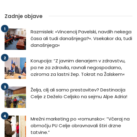
Zadnje objave
Razmislek: »Vincencij Pavelski, navdih nekega
časa ali tudi današnjega?«. Vsekakor da, tudi
današnjega«
Korupcija: “Z javnim denarjem v zdravstvu,
pa ne za zdravila, ravnali negospodarno,
oziroma za lastni žep. Tokrat na Žalskem«
Želja, cilj ali samo prestavitev? Destinacija
Celje z Deželo Celjsko na sejmu Alpe Adria!
Mrežni marketing po »romunsko«: “Včeraj na
območju PU Celje obravnavali štiri drzne
tatvine.”