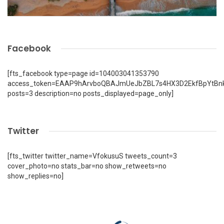
Facebook
[fts_facebook type=page id=104003041353790
access_token=EAAP9hArvboQBAJmUeJbZBL7s4HX3D2EkfBpYtBn
posts=3 description=no posts_displayed=page_only]
Twitter
[fts_twitter twitter_name=VfokusuS tweets_count=3
cover_photo=no stats_bar=no show_retweets=no
show_replies=no]