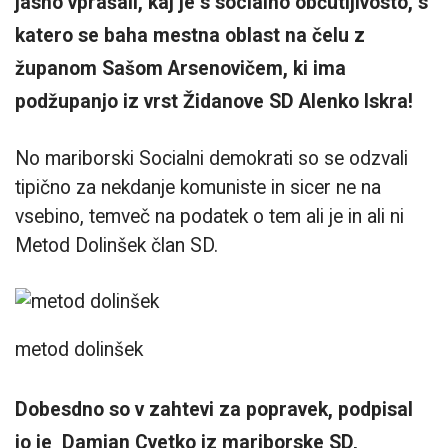
jasno vprašali, kaj je s socialno občutljivosto, s
katero se baha mestna oblast na čelu z
županom Sašom Arsenovičem, ki ima
podžupanjo iz vrst Židanove SD Alenko Iskra!
No mariborski Socialni demokrati so se odzvali
tipično za nekdanje komuniste in sicer ne na
vsebino, temveč na podatek o tem ali je in ali ni
Metod Dolinšek član SD.
metod dolinšek
Dobesdno so v zahtevi za popravek, podpisal
jo je Damjan Cvetko iz mariborske SD,