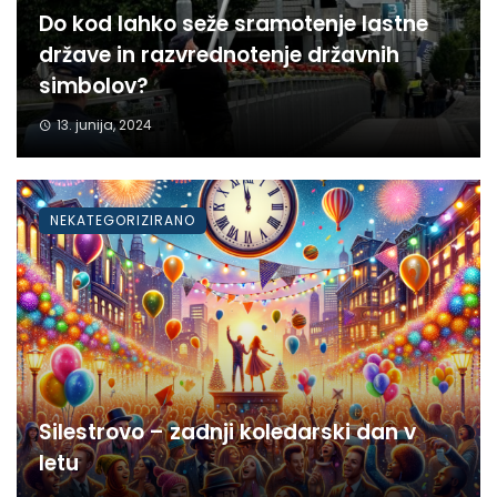
Do kod lahko seže sramotenje lastne
države in razvrednotenje državnih
simbolov?
13. junija, 2024
NEKATEGORIZIRANO
Silestrovo – zadnji koledarski dan v
letu