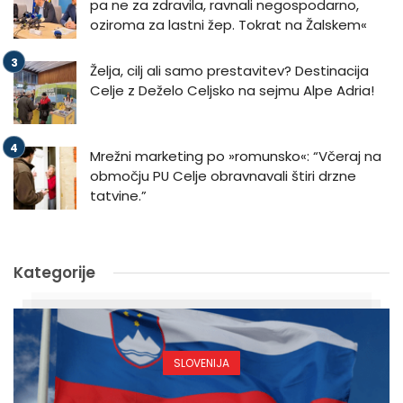
pa ne za zdravila, ravnali negospodarno,
oziroma za lastni žep. Tokrat na Žalskem«
Želja, cilj ali samo prestavitev? Destinacija
Celje z Deželo Celjsko na sejmu Alpe Adria!
Mrežni marketing po »romunsko«: “Včeraj na
območju PU Celje obravnavali štiri drzne
tatvine.”
Kategorije
SLOVENIJA