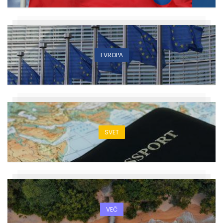
EVROPA
SVET
VEČ