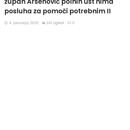
župan Arsenovič polnih ust nima
posluha za pomoči potrebnim II
4. januarja, 2020
241 ogledi
0