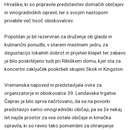
Hrvaške, ki so pripravile predstavitev domačih običajev
in vinogradniških opravil, ter s svojim nastopom
privabile več tisoč obiskovalcev.
Popoldan je bil rezerviran za druženje ob glasbi in
kulinarični ponudbi, v starem mestnem jedru, za
degustacijo lokalnih dobrot in prijeten klepet ter zabavo
je bilo poskrbljeno tudi pri Ribiškem domu, kjer sta za
koncertni zaključek poskrbeli skupini Skok in Kingston.
Vremenska napoved ni predstavljala ovire za
organizatorje in obiskovalce 39. Lendavske trgatve.
Čeprav je bilo sprva načrtovano, da se na povorki
predstavijo samo vinogradniški običaji, pa se že nekaj
let najde prostor za vse ostale običaje in kmečka
opravila, ki so ravno tako pomembni za ohranjanje