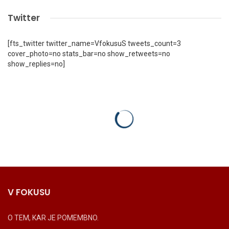
Twitter
[fts_twitter twitter_name=VfokusuS tweets_count=3
cover_photo=no stats_bar=no show_retweets=no
show_replies=no]
V FOKUSU
O TEM, KAR JE POMEMBNO.