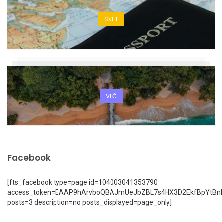
SVET
VEČ
Facebook
[fts_facebook type=page id=104003041353790
access_token=EAAP9hArvboQBAJmUeJbZBL7s4HX3D2EkfBpYtBn
posts=3 description=no posts_displayed=page_only]