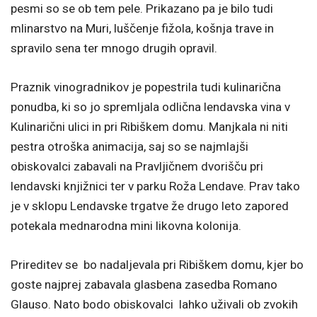
pesmi so se ob tem pele. Prikazano pa je bilo tudi
mlinarstvo na Muri, luščenje fižola, košnja trave in
spravilo sena ter mnogo drugih opravil.
Praznik vinogradnikov je popestrila tudi kulinarična
ponudba, ki so jo spremljala odlična lendavska vina v
Kulinarični ulici in pri Ribiškem domu. Manjkala ni niti
pestra otroška animacija, saj so se najmlajši
obiskovalci zabavali na Pravljičnem dvorišču pri
lendavski knjižnici ter v parku Roža Lendave. Prav tako
je v sklopu Lendavske trgatve že drugo leto zapored
potekala mednarodna mini likovna kolonija.
Prireditev se bo nadaljevala pri Ribiškem domu, kjer bo
goste najprej zabavala glasbena zasedba Romano
Glauso. Nato bodo obiskovalci lahko uživali ob zvokih