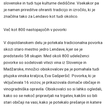
slovenske in tudi tuje kulturne dediščine. Vsekakor pa
je namen prireditve ohraniti tradicijo in izročilo, ki je
značilna tako za Lendavo kot tudi okolico.
Več kot 800 nastopajočih v povorki
V dopoldanskem delu je potekala tradicionalna povorka
skozi staro mestno jedro Lendave, kjer se je
predstavilo 58 skupin. Med okoli 800 udeleženci
povorke so sodelovali vitezi vina iz Slovenije in
Madžarske, množici obiskovalcev pa je pomahala tudi
ptujska vinska kraljica, Eva Gašperšič. Povorka, ki je
vključevala 16 vozov, je prikazovala domače običaje in
vinogradniška opravila. Obiskovalci so si lahko ogledali,
kako so se nekoč pripravljali na trgatev, kakšni so bili
stari običaji na vasi, kako je potekalo prešanje in katere