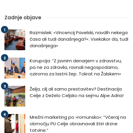
Zadnje objave
Razmislek: »Vincencij Pavelski, navdih nekega
časa ali tudi današnjega?«. Vsekakor da, tudi
današnjega«
Korupcija: “Z javnim denarjem v zdravstvu,
pa ne za zdravila, ravnali negospodarno,
oziroma za lastni žep. Tokrat na Žalskem«
Želja, cilj ali samo prestavitev? Destinacija
Celje z Deželo Celjsko na sejmu Alpe Adria!
Mrežni marketing po »romunsko«: “Včeraj na
območju PU Celje obravnavali štiri drzne
tatvine.”