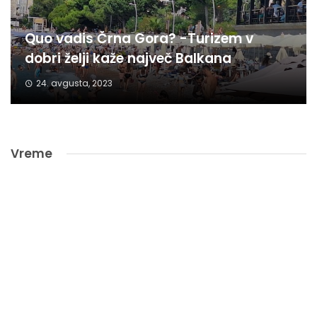
Quo vadis Črna Gora? -Turizem v
dobri želji kaže največ Balkana
24. avgusta, 2023
Vreme