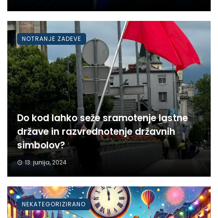
NOTRANJE ZADEVE
Do kod lahko seže sramotenje lastne
države in razvrednotenje državnih
simbolov?
13. junija, 2024
NEKATEGORIZIRANO