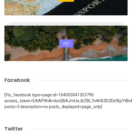
VEČ
Facebook
[fts_facebook type=page id=104003041353790
access_token=EAAP9hArvboQBAJmUeJbZBL7s4HX3D2EkfBpYtBn
posts=3 description=no posts_displayed=page_only]
Twitter