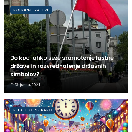
NOTRANJE ZADEVE
Do kod lahko seže sramotenje lastne
države in razvrednotenje državnih
simbolov?
13. junija, 2024
NEKATEGORIZIRANO