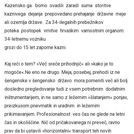
Kazensko ga bomo ovadili zaradi suma storitve
kaznivega dejanja prepovedano prehajanje državne meje
ali ozemlja države. Za 34-ilegalnih prebežnikov
poteka postopek vrnitve hrvaškim varnostnim organom.
34-letnemu vozniku
grozi do 15 let zaporne kazni.
Kaj reči o tem? »Več sreče prihodnjič« ali »kako je to
mogoče«.Ne eno ne drugo. Meja, posebej, prehodi iz ne
šengenske v šengensko državo mora pomeniti več ali bolj
dosledno pregledovanje tudi z vsem potrebnim dodatnim
inštrumentarijem, in ne samo z ležernim »šlatanjem« ponjav,
preizkusom pnevmatik in uradnim in ležernim
prikimavanjem. Profesionalnost ves čas ne glede na letni
čas in okoliščine. Nič od pričakovanega ni preveč, ravno
prav da bi ustavili »horizontalni« transport teh novih