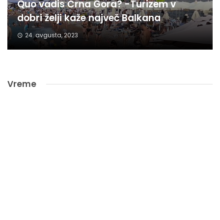
Quo vadis Črna Gora? -Turizem v
dobri želji kaže največ Balkana
24. avgusta, 2023
Vreme