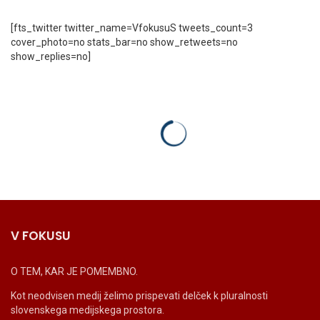
[fts_twitter twitter_name=VfokusuS tweets_count=3
cover_photo=no stats_bar=no show_retweets=no
show_replies=no]
V FOKUSU
O TEM, KAR JE POMEMBNO.
Kot neodvisen medij želimo prispevati delček k pluralnosti
slovenskega medijskega prostora.