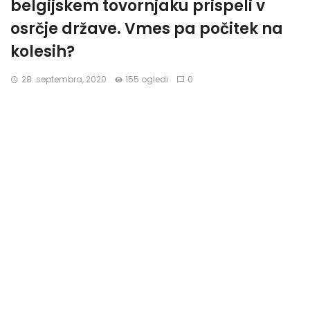
belgijskem tovornjaku prispeli v
osrčje države. Vmes pa počitek na
kolesih?
28. septembra, 2020
155 ogledi
0