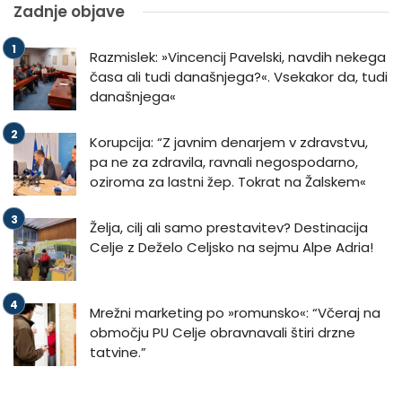
Zadnje objave
Razmislek: »Vincencij Pavelski, navdih nekega
časa ali tudi današnjega?«. Vsekakor da, tudi
današnjega«
Korupcija: “Z javnim denarjem v zdravstvu,
pa ne za zdravila, ravnali negospodarno,
oziroma za lastni žep. Tokrat na Žalskem«
Želja, cilj ali samo prestavitev? Destinacija
Celje z Deželo Celjsko na sejmu Alpe Adria!
Mrežni marketing po »romunsko«: “Včeraj na
območju PU Celje obravnavali štiri drzne
tatvine.”