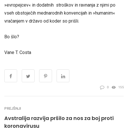
»evropejcev« in dodatnih stroškov in ravnanja z njimi po
vseh obstoječih mednarodnih konvencijah in »humanim«
vračanjem v državo od koder so prišli.
Bo šlo?
Vane T. Costa
0
155
PREJŠNJI
Avstralija razvija pršilo za nos za boj proti
koronavirusu