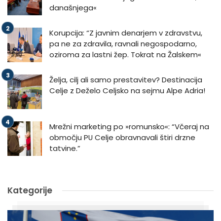
današnjega«
Korupcija: “Z javnim denarjem v zdravstvu,
pa ne za zdravila, ravnali negospodarno,
oziroma za lastni žep. Tokrat na Žalskem«
Želja, cilj ali samo prestavitev? Destinacija
Celje z Deželo Celjsko na sejmu Alpe Adria!
Mrežni marketing po »romunsko«: “Včeraj na
območju PU Celje obravnavali štiri drzne
tatvine.”
Kategorije