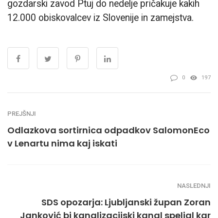
gozdarski zavod Ptuj do nedelje pričakuje kakih
12.000 obiskovalcev iz Slovenije in zamejstva.
0
197
PREJŠNJI
Odlazkova sortirnica odpadkov SalomonEco
v Lenartu nima kaj iskati
NASLEDNJI
SDS opozarja: Ljubljanski župan Zoran
Janković bi kanalizacijski kanal speljal kar