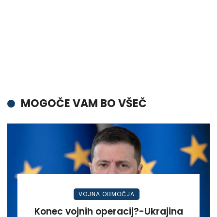
MOGOČE VAM BO VŠEČ
VOJNA OBMOČJA
Konec vojnih operacij?-Ukrajina