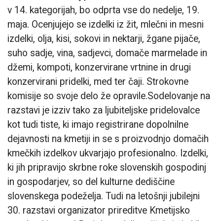
v 14. kategorijah, bo odprta vse do nedelje, 19.
maja. Ocenjujejo se izdelki iz žit, mlečni in mesni
izdelki, olja, kisi, sokovi in nektarji, žgane pijače,
suho sadje, vina, sadjevci, domače marmelade in
džemi, kompoti, konzervirane vrtnine in drugi
konzervirani pridelki, med ter čaji. Strokovne
komisije so svoje delo že opravile.Sodelovanje na
razstavi je izziv tako za ljubiteljske pridelovalce
kot tudi tiste, ki imajo registrirane dopolnilne
dejavnosti na kmetiji in se s proizvodnjo domačih
kmečkih izdelkov ukvarjajo profesionalno. Izdelki,
ki jih pripravijo skrbne roke slovenskih gospodinj
in gospodarjev, so del kulturne dediščine
slovenskega podeželja. Tudi na letošnji jubilejni
30. razstavi organizator prireditve Kmetijsko