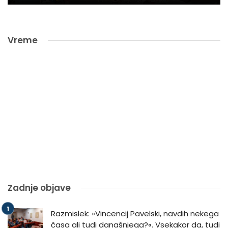
Vreme
Zadnje objave
Razmislek: »Vincencij Pavelski, navdih nekega
časa ali tudi današnjega?«. Vsekakor da, tudi