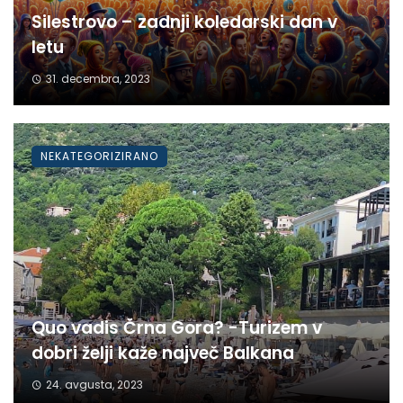
Silestrovo – zadnji koledarski dan v
letu
31. decembra, 2023
NEKATEGORIZIRANO
Quo vadis Črna Gora? -Turizem v
dobri želji kaže največ Balkana
24. avgusta, 2023