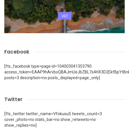
VEČ
Facebook
[fts_facebook type=page id=104003041353790
access_token=EAAP9hArvboQBAJmUeJbZBL7s4HX3D2EkfBpYtBn
posts=3 description=no posts_displayed=page_only]
Twitter
[fts_twitter twitter_name=VfokusuS tweets_count=3
cover_photo=no stats_bar=no show_retweets=no
show_replies=no]