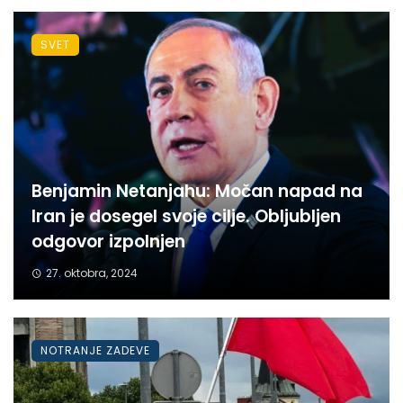
SVET
Benjamin Netanjahu: Močan napad na
Iran je dosegel svoje cilje. Obljubljen
odgovor izpolnjen
27. oktobra, 2024
NOTRANJE ZADEVE