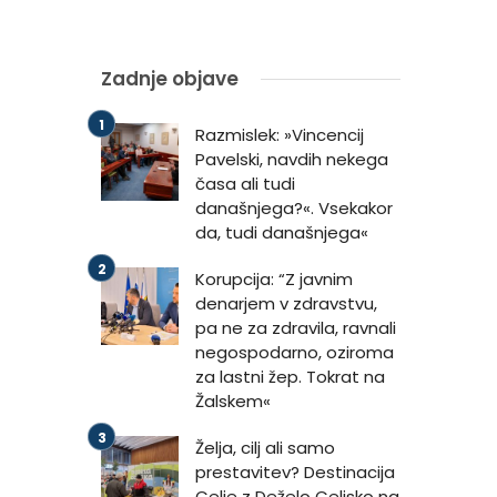
Zadnje objave
Razmislek: »Vincencij
Pavelski, navdih nekega
časa ali tudi
današnjega?«. Vsekakor
da, tudi današnjega«
Korupcija: “Z javnim
denarjem v zdravstvu,
pa ne za zdravila, ravnali
negospodarno, oziroma
za lastni žep. Tokrat na
Žalskem«
Želja, cilj ali samo
prestavitev? Destinacija
Celje z Deželo Celjsko na