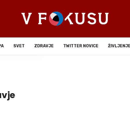
PA
SVET
ZDRAVJE
TWITTER NOVICE
ŽIVLJENJ
li
avje