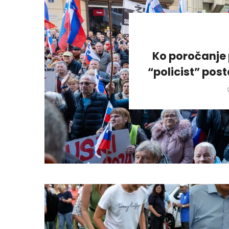
Ko poročanje 
“policist” pos