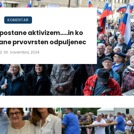
KOMENTAR
postane aktivizem.….in ko
tane prvovrsten odpuljenec
30. novembra, 2024