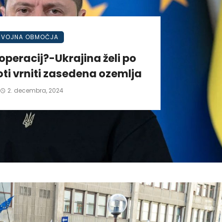
VOJNA OBMOČJA
operacij?-Ukrajina želi po
ti vrniti zasedena ozemlja
2. decembra, 2024