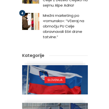
sejmu Alpe Adria!
Mrežni marketing po
»romunsko«: “Včeraj na
območju PU Celje
obravnavali štiri drzne
tatvine.”
Kategorije
SLOVENIJA
m