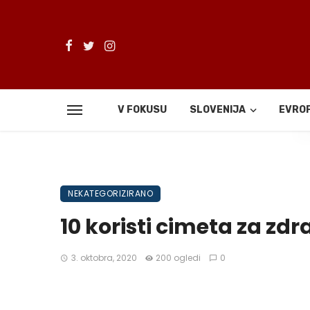
V FOKUSU
SLOVENIJA
EVRO
De
NEKATEGORIZIRANO
10 koristi cimeta za zdr
3. oktobra, 2020
200 ogledi
0