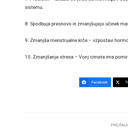
sistemu.
8. Spodbuja presnovo in zmanjšujejo učinek m
9. Zmanjša menstrualne krče – vzpostavi hormo
10. Zmanjšanje stresa – Vonj cimeta ima pomirj
Facebook
T
PREJŠNJI