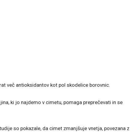
rat več antioksidantov kot pol skodelice borovnic.
jina, ki jo najdemo v cimetu, pomaga preprečevati in se
študije so pokazale, da cimet zmanjšuje vnetja, povezana z