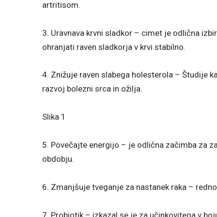
artritisom.
3. Uravnava krvni sladkor – cimet je odlična izbir
ohranjati raven sladkorja v krvi stabilno.
4. Znižuje raven slabega holesterola – Študije k
razvoj bolezni srca in ožilja.
Slika 1
5. Povečajte energijo – je odlična začimba za z
obdobju.
6. Zmanjšuje tveganje za nastanek raka – redn
7. Probiotik – izkazal se je za učinkovitega v bo