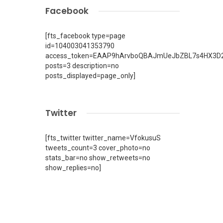
Facebook
[fts_facebook type=page
id=104003041353790
access_token=EAAP9hArvboQBAJmUeJbZBL7s4HX3D2
posts=3 description=no
posts_displayed=page_only]
Twitter
[fts_twitter twitter_name=VfokusuS
tweets_count=3 cover_photo=no
stats_bar=no show_retweets=no
show_replies=no]