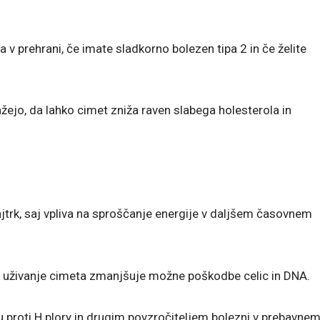
a v prehrani, če imate sladkorno bolezen tipa 2 in če želite
ažejo, da lahko cimet zniža raven slabega holesterola in
ajtrk, saj vpliva na sproščanje energije v daljšem časovnem
o uživanje cimeta zmanjšuje možne poškodbe celic in DNA.
ju proti H.plory in drugim povzročiteljem bolezni v prebavne