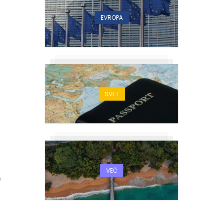
EVROPA
SVET
VEČ
0