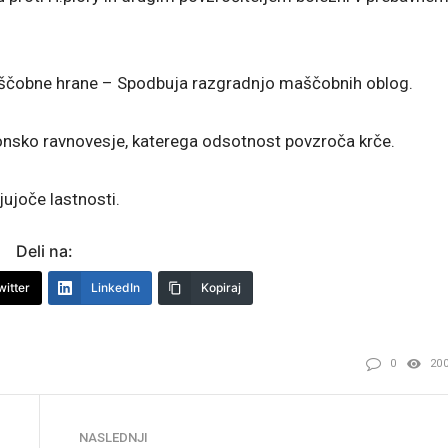
aščobne hrane – Spodbuja razgradnjo maščobnih oblog.
nsko ravnovesje, katerega odsotnost povzroča krče.
ujoče lastnosti.
Deli na:
witter
LinkedIn
Kopiraj
0
20
NASLEDNJI