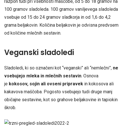
razpon tudi pri vsebnosti maščobe, od 5 do 18 gramov na
100 gramov sladoleda. 100 gramov vaniljevega sladoleda
vsebuje od 15 do 24 gramov sladkorja in od 1,6 do 4,2
grama beljakovin. Količina beljakovin je odvisna predvsem
od količine mlečnih sestavin.
Veganski sladoledi
Sladoledi, ki so označeni kot “veganski” ali “nemlečni”,
ne
vsebujejo mleka in mlečnih sestavin
. Osnova
je
kokosov, sojin ali ovseni pripravek
in kokosova ali
kakavova maščoba. Pogosto vsebujejo tudi druge manj
običajne sestavine, kot so grahove beljakovine in tapiokin
škrob.