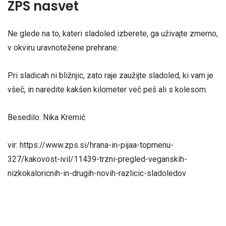
ZPS nasvet
Ne glede na to, kateri sladoled izberete, ga uživajte zmerno,
v okviru uravnotežene prehrane.
Pri sladicah ni bližnjic, zato raje zaužijte sladoled, ki vam je
všeč, in naredite kakšen kilometer več peš ali s kolesom.
Besedilo: Nika Kremić
vir: https://www.zps.si/hrana-in-pijaa-topmenu-
327/kakovost-ivil/11439-trzni-pregled-veganskih-
nizkokaloricnih-in-drugih-novih-razlicic-sladoledov