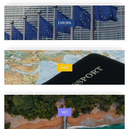
EVROPA
SVET
VEČ