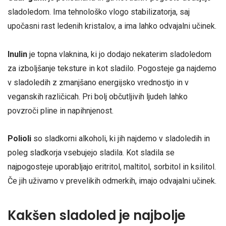
sladoledom. Ima tehnološko vlogo stabilizatorja, saj
upočasni rast ledenih kristalov, a ima lahko odvajalni učinek.
Inulin
je topna vlaknina, ki jo dodajo nekaterim sladoledom
za izboljšanje teksture in kot sladilo. Pogosteje ga najdemo
v sladoledih z zmanjšano energijsko vrednostjo in v
veganskih različicah. Pri bolj občutljivih ljudeh lahko
povzroči pline in napihnjenost.
Polioli
so sladkorni alkoholi, ki jih najdemo v sladoledih in
poleg sladkorja vsebujejo sladila. Kot sladila se
najpogosteje uporabljajo eritritol, maltitol, sorbitol in ksilitol.
Če jih uživamo v prevelikih odmerkih, imajo odvajalni učinek.
Kakšen sladoled je najbolje