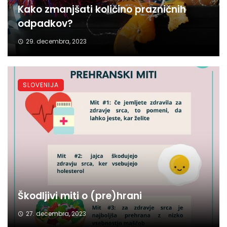
Kako zmanjšati količino prazničnih
odpadkov?
29. decembra, 2023
SLOVENIJA
Škodljivi miti o (pre)hrani
27. decembra, 2023