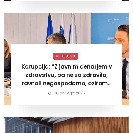
V FOKUSU
Korupcija: “Z javnim denarjem v
zdravstvu, pa ne za zdravila,
ravnali negospodarno, oziroma
za lastni žep. Tokrat na Žalskem«
30. januarja, 2025