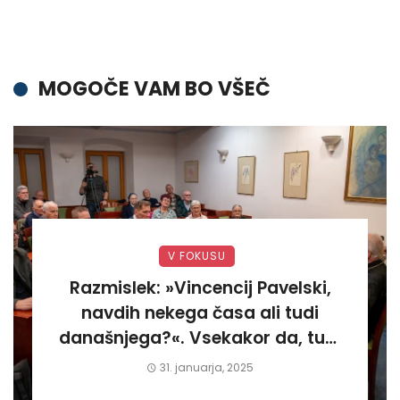
MOGOČE VAM BO VŠEČ
V FOKUSU
Razmislek: »Vincencij Pavelski,
navdih nekega časa ali tudi
današnjega?«. Vsekakor da, tudi
današnjega«
31. januarja, 2025