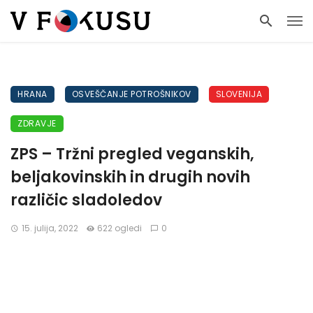
HRANA
OSVEŠČANJE POTROŠNIKOV
SLOVENIJA
ZDRAVJE
ZPS – Tržni pregled veganskih,
beljakovinskih in drugih novih
različic sladoledov
15. julija, 2022
622 ogledi
0