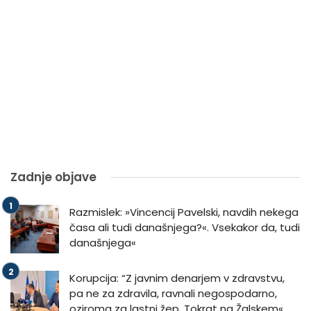
Zadnje objave
Razmislek: »Vincencij Pavelski, navdih nekega
časa ali tudi današnjega?«. Vsekakor da, tudi
današnjega«
Korupcija: “Z javnim denarjem v zdravstvu,
pa ne za zdravila, ravnali negospodarno,
oziroma za lastni žep. Tokrat na Žalskem«