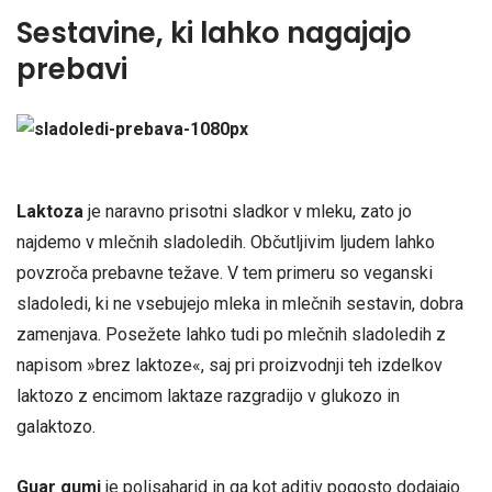
Sestavine, ki lahko nagajajo
prebavi
Laktoza
je naravno prisotni sladkor v mleku, zato jo
najdemo v mlečnih sladoledih. Občutljivim ljudem lahko
povzroča prebavne težave. V tem primeru so veganski
sladoledi, ki ne vsebujejo mleka in mlečnih sestavin, dobra
zamenjava. Posežete lahko tudi po mlečnih sladoledih z
napisom »brez laktoze«, saj pri proizvodnji teh izdelkov
laktozo z encimom laktaze razgradijo v glukozo in
galaktozo.
Guar gumi
je polisaharid in ga kot aditiv pogosto dodajajo