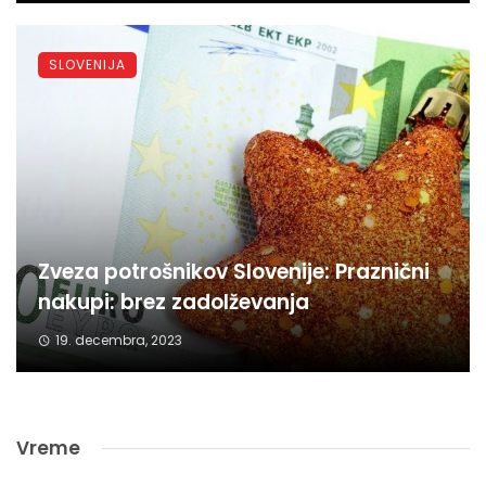
SLOVENIJA
Zveza potrošnikov Slovenije: Praznični
nakupi: brez zadolževanja
19. decembra, 2023
Vreme