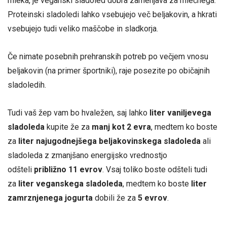
mleka, je veganski sladoled dobra zamenjava za mlečnega.
Proteinski sladoledi lahko vsebujejo več beljakovin, a hkrati
vsebujejo tudi veliko maščobe in sladkorja.
Če nimate posebnih prehranskih potreb po večjem vnosu
beljakovin (na primer športniki), raje posezite po običajnih
sladoledih.
Tudi vaš žep vam bo hvaležen, saj lahko
liter vaniljevega
sladoleda
kupite že za
manj kot 2 evra
, medtem ko boste
za
liter najugodnejšega beljakovinskega sladoleda
ali
sladoleda z zmanjšano energijsko vrednostjo
odšteli
približno 11 evrov
. Vsaj toliko boste odšteli tudi
za
liter veganskega sladoleda
, medtem ko boste
liter
zamrznjenega jogurta
dobili že za
5 evrov
.