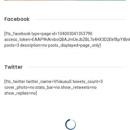
Facebook
[fts_facebook type=page id=104003041353790
access_token=EAAP9hArvboQBAJmUeJbZBL7s4HX3D2EkfBpYtBn
posts=3 description=no posts_displayed=page_only]
Twitter
[fts_twitter twitter_name=VfokusuS tweets_count=3
cover_photo=no stats_bar=no show_retweets=no
show_replies=no]