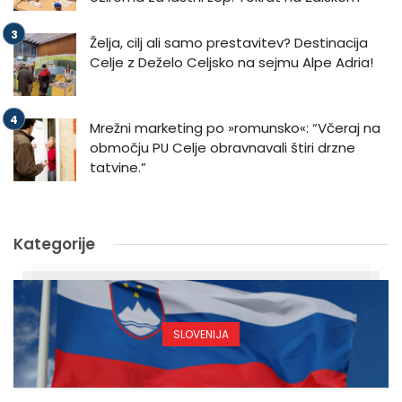
Želja, cilj ali samo prestavitev? Destinacija
Celje z Deželo Celjsko na sejmu Alpe Adria!
Mrežni marketing po »romunsko«: “Včeraj na
območju PU Celje obravnavali štiri drzne
tatvine.”
Kategorije
SLOVENIJA