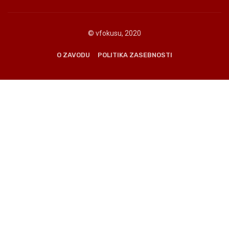
© vfokusu, 2020
O ZAVODU
POLITIKA ZASEBNOSTI