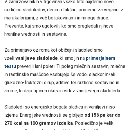
V zamrzovalnikih v trgovinah vsako leto najdemo nove
različice sladoledov, denimo takšne, primerne za vegane, z
manj kalorijami, z več beljakovinami in mnoge druge.
Preverite, kaj smo ugotovili, ko smo pregledali njihove
hranilne vrednosti in sestavine.
Za primerjavo oziroma kot običajni sladoled smo
vzeli
vaniljeve sladolede
, ki smo jih na
primerjalnem
testu
preverili lani poleti. Ti poleg mlečnih sestavin, mlečne
in rastlinske maščobe vsebujejo še vodo, sladkor in/ali
glukozno-fruktozni sirup, aditive ter različne sestavine in
arome, ki dajo tipičen okus in videz vaniljevega sladoleda.
Sladoledi so energijsko bogata sladica in vaniljevi niso
izjema. Energijske vrednosti se gibljejo
od 156 pa kar do
270 kcal na 100 gramov izdelka
. Posledično je velik