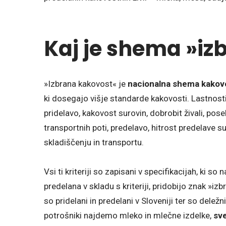
Kaj je shema »iz
»Izbrana kakovost« je
nacionalna shema kakov
ki dosegajo višje standarde kakovosti. Lastnosti
pridelavo, kakovost surovin, dobrobit živali, pos
transportnih poti, predelavo, hitrost predelave
skladiščenju in transportu.
Vsi ti kriteriji so zapisani v specifikacijah, ki so
predelana v skladu s kriteriji, pridobijo znak »iz
so pridelani in predelani v Sloveniji ter so deležn
potrošniki najdemo mleko in mlečne izdelke,
sve