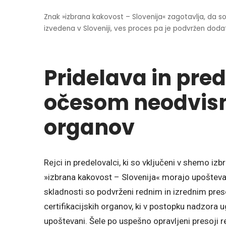
Znak »izbrana kakovost – Slovenija« zagotavlja, da so b
izvedena v Sloveniji, ves proces pa je podvržen dod
Pridelava in pr
očesom neodvisni
organov
Rejci in predelovalci, ki so vključeni v shemo iz
»izbrana kakovost – Slovenija« morajo upoštevati
skladnosti so podvrženi rednim in izrednim pre
certifikacijskih organov, ki v postopku nadzora ug
upoštevani. Šele po uspešno opravljeni presoji r