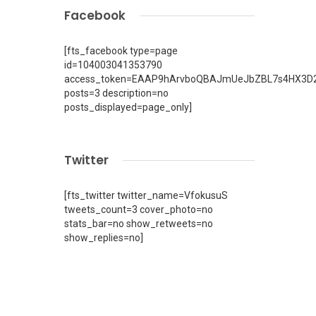
Facebook
[fts_facebook type=page
id=104003041353790
access_token=EAAP9hArvboQBAJmUeJbZBL7s4HX3D2
posts=3 description=no
posts_displayed=page_only]
Twitter
[fts_twitter twitter_name=VfokusuS
tweets_count=3 cover_photo=no
stats_bar=no show_retweets=no
show_replies=no]
n
i