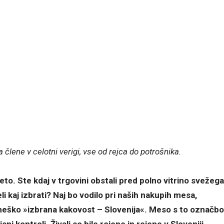
člene v celotni verigi, vse od rejca do potrošnika.
to. Ste kdaj v trgovini obstali pred polno vitrino svežega
i kaj izbrati? Naj bo vodilo pri naših nakupih mesa,
meško »izbrana kakovost – Slovenija«. Meso s to označbo
 kontroli. Živali so bile rojene in rejene v Sloveniji,