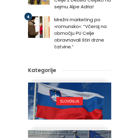
sejmu Alpe Adria!
Mrežni marketing po
»romunsko«: “Včeraj na
območju PU Celje
obravnavali štiri drzne
tatvine.”
Kategorije
SLOVENIJA