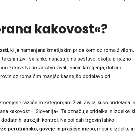
brana kakovost«?
osti
, ki je namenjena kmetijskim pridelkom oziroma živilom,
 takšnih živil se lahko nanašajo na sestavo, okolju prijazno
ebno zdravstveno varstvo živali, način krmljenja, dolžino
 surovin oziroma čim manjšo kasnejšo obdelavo pri
 namenjene različnim kategorijam živil. Živila, ki so pridelana i
brana kakovost – Slovenija«. Ta označuje pridelke in izdelke, k
i dodatnih, strožjih kontrol. Na policah trgovin lahko
že perutninsko, goveje in prašičje meso
, mesne izdelke in