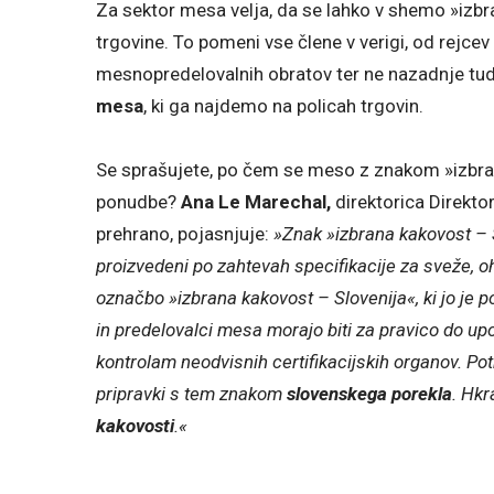
Za sektor mesa velja, da se lahko v shemo »izbra
trgovine. To pomeni vse člene v verigi, od rejcev
mesnopredelovalnih obratov ter ne nazadnje tudi
mesa
, ki ga najdemo na policah trgovin.
Se sprašujete, po čem se meso z znakom »izbran
ponudbe?
Ana Le Marechal,
direktorica Direkto
prehrano, pojasnjuje:
»Znak »izbrana kakovost – S
proizvedeni po zahtevah specifikacije za sveže, o
označbo »izbrana kakovost – Slovenija«, ki jo je p
in predelovalci mesa morajo biti za pravico do upo
kontrolam neodvisnih certifikacijskih organov. Po
pripravki s tem znakom
slovenskega porekla
. Hkr
kakovosti
.«