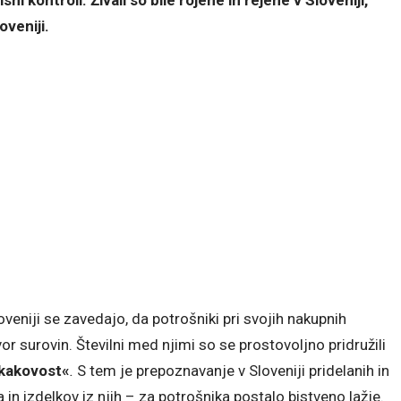
oveniji.
loveniji se zavedajo, da potrošniki pri svojih nakupnih
r surovin. Številni med njimi so se prostovoljno pridružili
 kakovost«
.
S tem je prepoznavanje v Sloveniji pridelanih in
 in izdelkov iz njih – za potrošnika postalo bistveno lažje.