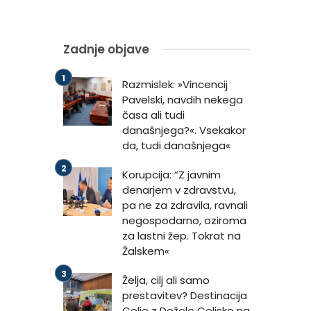
Zadnje objave
Razmislek: »Vincencij
Pavelski, navdih nekega
časa ali tudi
današnjega?«. Vsekakor
da, tudi današnjega«
Korupcija: “Z javnim
denarjem v zdravstvu,
pa ne za zdravila, ravnali
negospodarno, oziroma
za lastni žep. Tokrat na
Žalskem«
Želja, cilj ali samo
prestavitev? Destinacija
Celje z Deželo Celjsko na