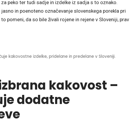
a peko ter tudi sadje in izdelke iz sadja s to oznako.
e jasno in poenoteno označevanje slovenskega porekla pri
to pomeni, da so bile živali rojene in rejene v Sloveniji, prav
ačuje kakovostne izdelke, pridelane in predelane v Sloveniji.
izbrana kakovost –
juje dodatne
eve