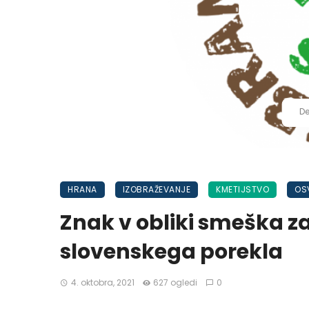
De
HRANA
IZOBRAŽEVANJE
KMETIJSTVO
OS
Znak v obliki smeška z
slovenskega porekla
4. oktobra, 2021
627 ogledi
0