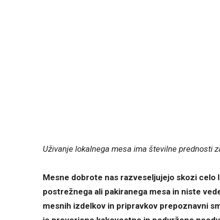
Uživanje lokalnega mesa ima številne prednosti za 
Mesne dobrote nas razveseljujejo skozi celo le
postrežnega ali pakiranega mesa in niste vedel
mesnih izdelkov in pripravkov prepoznavni s
je preverjeno kakovostno in podvrženo neodvisni