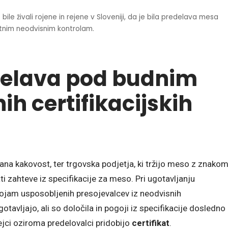
ile živali rojene in rejene v Sloveniji, da je bila predelava mesa
atnim neodvisnim kontrolam.
edelava pod budnim
h certifikacijskih
brana kakovost, ter trgovska podjetja, ki tržijo meso z znako
 zahteve iz specifikacije za meso. Pri ugotavljanju
sojam usposobljenih presojevalcev iz neodvisnih
otavljajo, ali so določila in pogoji iz specifikacije dosledno
ejci oziroma predelovalci pridobijo
certifikat
.