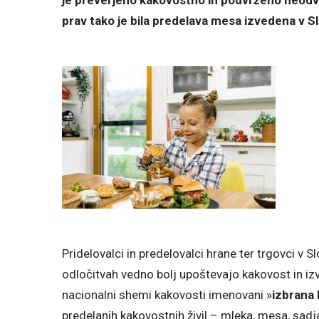
prav tako je bila predelava mesa izvedena v Sl
Pridelovalci in predelovalci hrane ter trgovci v S
odločitvah vedno bolj upoštevajo kakovost in izvo
nacionalni shemi kakovosti imenovani »
izbrana
predelanih kakovostnih živil – mleka, mesa, sadja