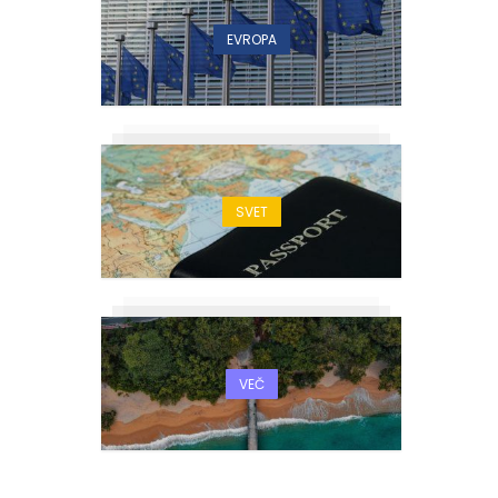
EVROPA
SVET
VEČ