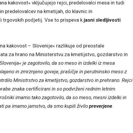
na kakovost« vključujejo rejci, predelovalci mesa in tudi
 in predelovalcev na kmetijah, do klavnic in
 trgovskih podjetij. Vse to prispeva k
jasni sledljivosti
a kakovost – Slovenije« razlikuje od preostale
rata za hrano na Ministerstvu za kmetijstvo, gozdarstvo in
lovenija« je zagotovilo, da so meso in izdelki iz mesa
hlajeno in zmrznjeno goveje, prašičje in perutninsko meso z
otrdilo Ministrstvo za kmetijstvo, gozdarstvo in prehrano. Rejci
rabe znaka certificirani in so podvrženi rednim letnim
trošniki imamo tako zagotovilo, da so meso, mesni izdelki in
ati pa imamo jamstvo, da smo kupili živilo
preverjene