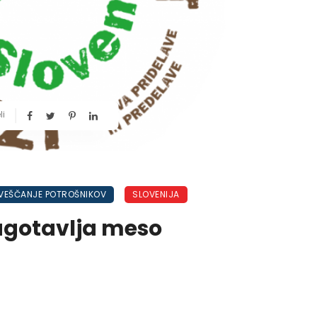
li
VEŠČANJE POTROŠNIKOV
SLOVENIJA
agotavlja meso