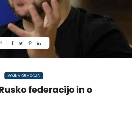
li
VOJNA OBMOČJA
Rusko federacijo in o