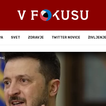
PA
SVET
ZDRAVJE
TWITTER NOVICE
ŽIVLJENJ
ona)