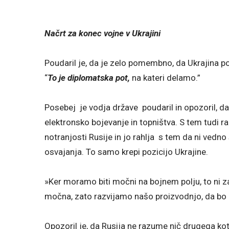
Načrt za konec vojne v Ukrajini
Poudaril je, da je zelo pomembno, da Ukrajina po
“
To je diplomatska pot,
na kateri delamo.”
Posebej je vodja države poudaril in opozoril, da
elektronsko bojevanje in topništva. S tem tudi ra
notranjosti Rusije in jo rahlja s tem da ni vedn
osvajanja. To samo krepi pozicijo Ukrajine.
»Ker moramo biti močni na bojnem polju, to ni za
močna, zato razvijamo našo proizvodnjo, da bo 
Opozoril je, da Rusija ne razume nič drugega ko