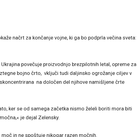
kaže načrt za končanje vojne, ki ga bo podprla večina sveta:
 Ukrajina povečuje proizvodnjo brezpilotnih letal, opreme za
ztegne bojno črto, vključi tudi daljinsko ogrožanje ciljev v
o skoncentrirana na določen del njihove namišljene črte
to, ker se od samega začetka nismo želeli boriti mora biti
močna,« je dejal Zelensky.
t moč in ne spoštuje nikogar razen močnih.