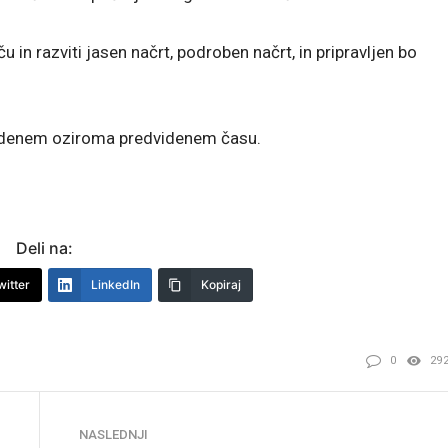
u in razviti jasen načrt, podroben načrt, in pripravljen bo
edenem oziroma predvidenem času.
Deli na:
witter
LinkedIn
Kopiraj
0
29
NASLEDNJI