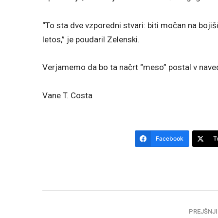
“To sta dve vzporedni stvari: biti močan na bojišč
letos,” je poudaril Zelenski.
Verjamemo da bo ta načrt “meso” postal v nav
Vane T. Costa
Facebook
T
PREJŠNJI