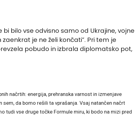
e bi bilo vse odvisno samo od Ukrajine, vojne
in zaenkrat je ne želi končati”. Pri tem je
 prevzela pobudo in izbrala diplomatsko pot,
nih načrtih: energija, prehranska varnost in izmenjave
an sem, da bomo rešili ta vprašanja. Vsaj natančen načrt
bomo tudi vse druge točke Formule miru, ki bodo na mizi pred