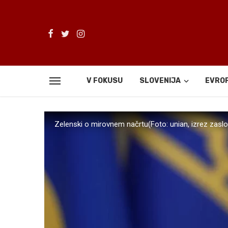
V FOKUSU
SLOVENIJA
EVRO
Zelenski o mirovnem načrtu(Foto: unian, izrez zasl