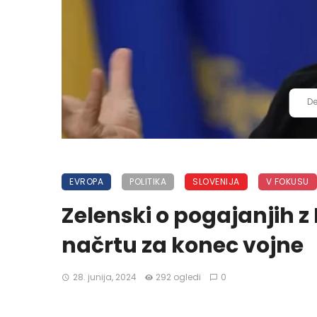
De
EVROPA
POLITIKA
SLOVENIJA
V FOKUSU
Zelenski o pogajanjih z 
načrtu za konec vojne
28. junija, 2024
292 ogledi
0