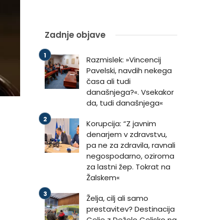
Zadnje objave
Razmislek: »Vincencij
Pavelski, navdih nekega
časa ali tudi
današnjega?«. Vsekakor
da, tudi današnjega«
Korupcija: “Z javnim
denarjem v zdravstvu,
pa ne za zdravila, ravnali
negospodarno, oziroma
za lastni žep. Tokrat na
Žalskem«
Želja, cilj ali samo
prestavitev? Destinacija
Celje z Deželo Celjsko na