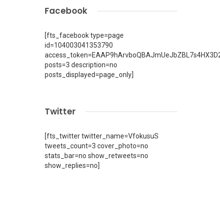
Facebook
[fts_facebook type=page
id=104003041353790
access_token=EAAP9hArvboQBAJmUeJbZBL7s4HX3D2
posts=3 description=no
posts_displayed=page_only]
Twitter
[fts_twitter twitter_name=VfokusuS
tweets_count=3 cover_photo=no
stats_bar=no show_retweets=no
show_replies=no]