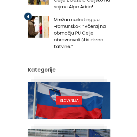
sejmu Alpe Adria!
Mrežni marketing po
»romunsko«: “Včeraj na
območju PU Celje
obravnavali štiri drzne
tatvine.”
Kategorije
SLOVENIJA