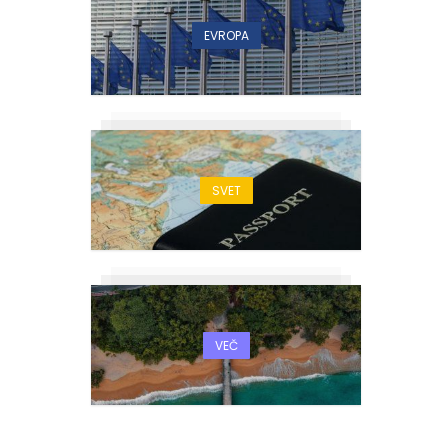
EVROPA
SVET
VEČ