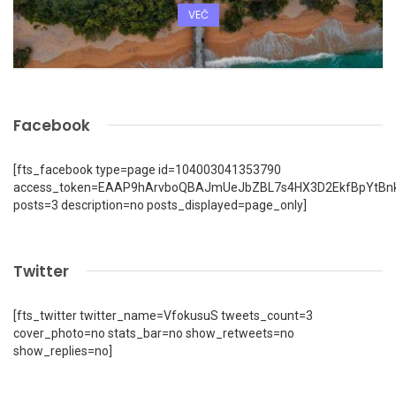
VEČ
Facebook
[fts_facebook type=page id=104003041353790
access_token=EAAP9hArvboQBAJmUeJbZBL7s4HX3D2EkfBpYtBn
posts=3 description=no posts_displayed=page_only]
Twitter
[fts_twitter twitter_name=VfokusuS tweets_count=3
cover_photo=no stats_bar=no show_retweets=no
show_replies=no]