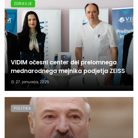
ZDRAVJE
VIDIM očesni center del prelomnega
mednarodnega mejnika podjetja ZEISS
27. januarja, 2025
POLITIKA