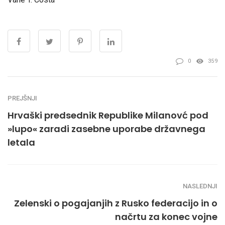
0
359
PREJŠNJI
Hrvaški predsednik Republike Milanovć pod
»lupo« zaradi zasebne uporabe državnega
letala
NASLEDNJI
Zelenski o pogajanjih z Rusko federacijo in o
načrtu za konec vojne