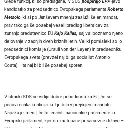
Glede funkcij, ki so predlagane, v SDS
podpirajo EPP
-jevo
kandidatko za predsednico Evropskega parlamenta
Roberto
Metsolo
, ki si po Janševem mnenju zasluži še en mandat,
prav tako ga še posebej veseli predlog liberalcev za
zunanjo predstavnico EU
Kajo Kallas,
saj vsi poznamo njeno
delovanje v zadnjih dveh kriznih letih. Veliki pomisleki so o
predsednici komisije (Ursuli von der Leyen) in predsedniku
Evropskega sveta (prevzel naj bi ga socialist Antonio
Costa) – ta naj bi bil še posebej sporen.
V stranki SDS ne vidijo dobre prihodnosti za EU, če se
ponovi enaka koalicija, kot je bila v prejšnjem mandatu.
Napaka je, menil, če bi enačili nacionalne parlamente in
Evropski parlament, kjer so zastopane posamezne države –