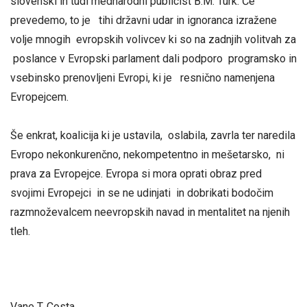
slovenski in tudi mednarodni publicist B.M. Turk. Če
prevedemo, to je tihi državni udar in ignoranca izražene
volje mnogih evropskih volivcev ki so na zadnjih volitvah za
poslance v Evropski parlament dali podporo programsko in
vsebinsko prenovljeni Evropi, ki je resnično namenjena
Evropejcem.
Še enkrat, koalicija ki je ustavila, oslabila, zavrla ter naredila
Evropo nekonkurenčno, nekompetentno in mešetarsko, ni
prava za Evropejce. Evropa si mora oprati obraz pred
svojimi Evropejci in se ne udinjati in dobrikati bodočim
razmnoževalcem neevropskih navad in mentalitet na njenih
tleh.
Vane T. Costa