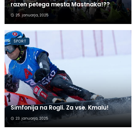
razen petega mesta Mastnaka!??
25. januarja, 2025
ŠPORT
Simfonija na Rogli. Za vse. Kmalu!
23. januarja, 2025