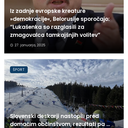
Iz zadnje evropske kreature
»demokracije«, Belorusije sporočajo:
“Lukašenka so razglasili za
zmagovalca tamkajšnjih volitev”
27. januarja, 2025
ŠPORT
Slovenski deskarji nastopili pred
domačim občinstvom, rezultati pa …