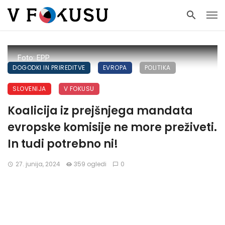
Foto: EPP
DOGODKI IN PRIREDITVE
EVROPA
POLITIKA
SLOVENIJA
V FOKUSU
Koalicija iz prejšnjega mandata
evropske komisije ne more preživeti.
In tudi potrebno ni!
27. junija, 2024
359 ogledi
0