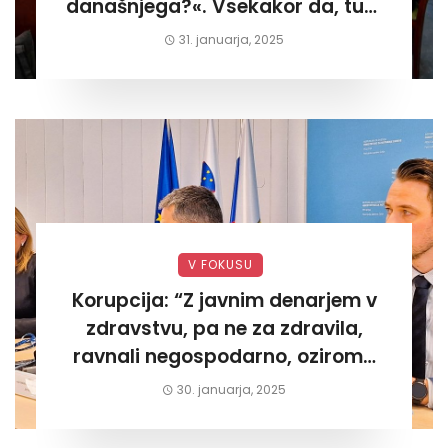
današnjega?«. Vsekakor da, tudi
današnjega«
31. januarja, 2025
V FOKUSU
Korupcija: “Z javnim denarjem v
zdravstvu, pa ne za zdravila,
ravnali negospodarno, oziroma
za lastni žep. Tokrat na Žalskem«
30. januarja, 2025