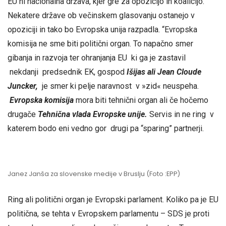
EU ni nacionalna država, kjer gre za opozicijo in koalicijo.
Nekatere države ob večinskem glasovanju ostanejo v
opoziciji in tako bo Evropska unija razpadla. “Evropska
komisija ne sme biti politični organ. To napačno smer
gibanja in razvoja ter ohranjanja EU ki ga je zastavil
nekdanji predsednik EK, gospod
Išijas ali Jean Cloude
Juncker,
je smer ki pelje naravnost v »zid« neuspeha.
Evropska komisija
mora biti tehnični organ ali če hočemo
drugače
Tehnična vlada Evropske unije.
Servis in ne ring v
katerem bodo eni vedno gor drugi pa “sparing” partnerji.
Janez Janša za slovenske medije v Bruslju (Foto :EPP)
Ring ali politični organ je Evropski parlament. Koliko pa je EU
politična, se tehta v Evropskem parlamentu – SDS je proti