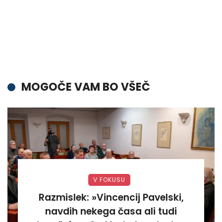
MOGOČE VAM BO VŠEČ
V FOKUSU
Razmislek: »Vincencij Pavelski,
navdih nekega časa ali tudi