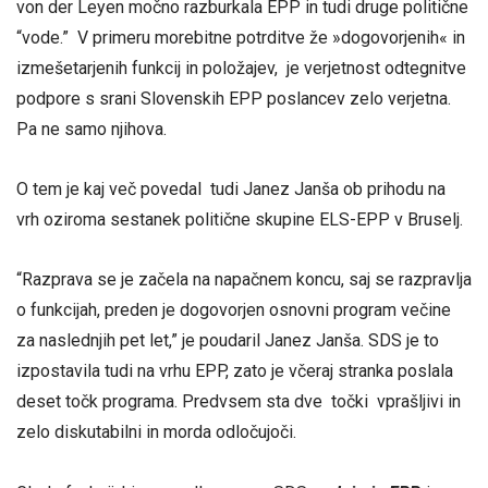
von der Leyen močno razburkala EPP in tudi druge politične
“vode.” V primeru morebitne potrditve že »dogovorjenih« in
izmešetarjenih funkcij in položajev, je verjetnost odtegnitve
podpore s srani Slovenskih EPP poslancev zelo verjetna.
Pa ne samo njihova.
O tem je kaj več povedal tudi Janez Janša ob prihodu na
vrh oziroma sestanek politične skupine ELS-EPP v Bruselj.
“Razprava se je začela na napačnem koncu, saj se razpravlja
o funkcijah, preden je dogovorjen osnovni program večine
za naslednjih pet let,” je poudaril Janez Janša. SDS je to
izpostavila tudi na vrhu EPP, zato je včeraj stranka poslala
deset točk programa. Predvsem sta dve točki vprašljivi in
zelo diskutabilni in morda odločujoči.