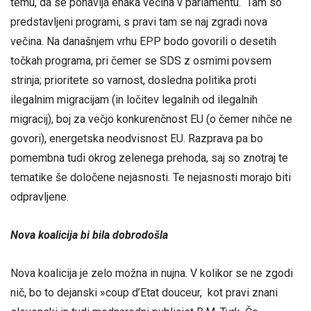
temu, da se ponavlja enaka večina v parlamentu. Tam so
predstavljeni programi, s pravi tam se naj zgradi nova
večina. Na današnjem vrhu EPP bodo govorili o desetih
točkah programa, pri čemer se SDS z osmimi povsem
strinja; prioritete so varnost, dosledna politika proti
ilegalnim migracijam (in ločitev legalnih od ilegalnih
migracij), boj za večjo konkurenčnost EU (o čemer nihče ne
govori), energetska neodvisnost EU. Razprava pa bo
pomembna tudi okrog zelenega prehoda, saj so znotraj te
tematike še določene nejasnosti. Te nejasnosti morajo biti
odpravljene.
Nova koalicija bi bila dobrodošla
Nova koalicija je zelo možna in nujna. V kolikor se ne zgodi
nič, bo to dejanski »coup d’Etat douceur, kot pravi znani